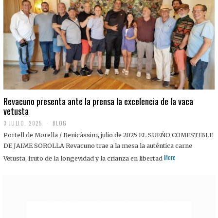
0
2
5
Revacuno presenta ante la prensa la excelencia de la vaca
vetusta
3 JULIO, 2025
1
BLOG
1
Portell de Morella / Benicàssim, julio de 2025 EL SUEÑO COMESTIBLE
J
U
DE JAIME SOROLLA Revacuno trae a la mesa la auténtica carne
L
More
Vetusta, fruto de la longevidad y la crianza en libertad
I
O
,
2
0
2
5