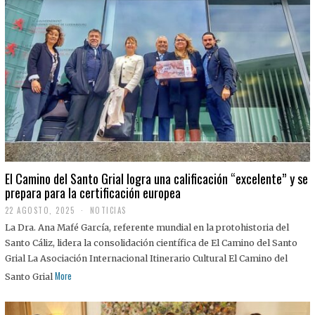
El Camino del Santo Grial logra una calificación “excelente” y se
prepara para la certificación europea
22 AGOSTO, 2025
2
NOTICIAS
2
La Dra. Ana Mafé García, referente mundial en la protohistoria del
A
G
Santo Cáliz, lidera la consolidación científica de El Camino del Santo
O
Grial La Asociación Internacional Itinerario Cultural El Camino del
S
T
More
Santo Grial
O
,
2