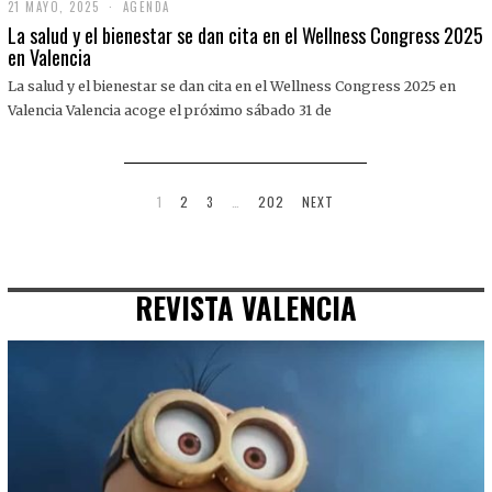
21 MAYO, 2025
2
AGENDA
1
La salud y el bienestar se dan cita en el Wellness Congress 2025
M
en Valencia
A
Y
La salud y el bienestar se dan cita en el Wellness Congress 2025 en
O
,
Valencia Valencia acoge el próximo sábado 31 de
2
0
2
5
1
2
3
…
202
NEXT
REVISTA VALENCIA