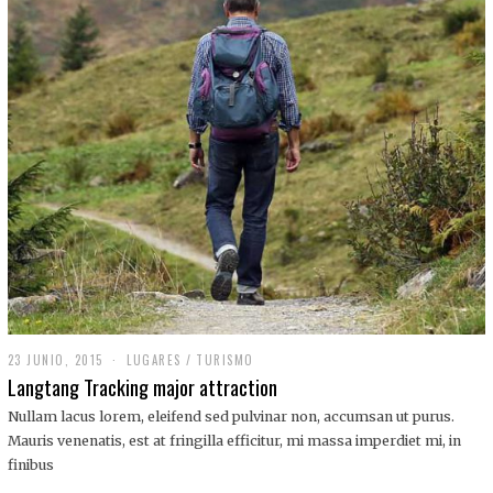
,
2
0
1
9
23 JUNIO, 2015
LUGARES
/
TURISMO
Langtang Tracking major attraction
Nullam lacus lorem, eleifend sed pulvinar non, accumsan ut purus.
Mauris venenatis, est at fringilla efficitur, mi massa imperdiet mi, in
finibus