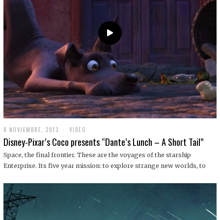
9
8 NOVIEMBRE, 2013
1
VIDEO
9
Disney-Pixar’s Coco presents “Dante’s Lunch – A Short Tail”
D
I
Space, the final frontier. These are the voyages of the starship
C
Enterprise. Its five year mission: to explore strange new worlds, to
I
E
M
B
R
E
,
2