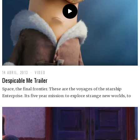
14 ABRIL, 2013
1
VIDEO
9
Despicable Me Trailer
D
I
Space, the final frontier. These are the voyages of the starship
C
Enterprise. Its five year mission: to explore strange new worlds, to
I
E
M
B
R
E
,
2
0
1