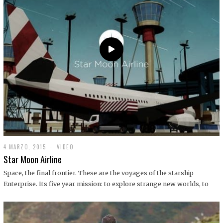
0
1
9
4 MARZO, 2015
1
VIDEO
9
Star Moon Airline
D
I
Space, the final frontier. These are the voyages of the starship
C
Enterprise. Its five year mission: to explore strange new worlds, to
I
E
M
B
R
E