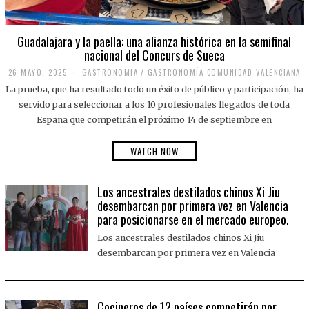
Guadalajara y la paella: una alianza histórica en la semifinal
nacional del Concurs de Sueca
26 MAYO, 2025
2
GASTRONOMIA
/
GASTRONOMÍA COMUNIDAD VALENCIANA
6
La prueba, que ha resultado todo un éxito de público y participación, ha
M
A
servido para seleccionar a los 10 profesionales llegados de toda
Y
España que competirán el próximo 14 de septiembre en
O
,
2
WATCH NOW
0
2
5
Los ancestrales destilados chinos Xi Jiu
desembarcan por primera vez en Valencia
para posicionarse en el mercado europeo.
Los ancestrales destilados chinos Xi Jiu
desembarcan por primera vez en Valencia
Cocineros de 12 países competirán por