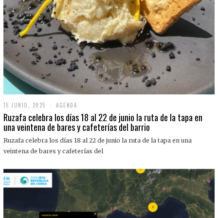
15 JUNIO, 2025
1
AGENDA
5
Ruzafa celebra los días 18 al 22 de junio la ruta de la tapa en
J
una veintena de bares y cafeterías del barrio
U
N
Ruzafa celebra los días 18 al 22 de junio la ruta de la tapa en una
I
O
veintena de bares y cafeterías del
,
2
0
2
5