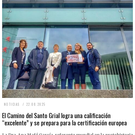
2
NOTICIAS
22.08.2025
2
El Camino del Santo Grial logra una calificación
“excelente” y se prepara para la certificación europea
.
0