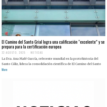
El Camino del Santo Grial logra una calificación “excelente” y se
prepara para la certificación europea
22 AGOSTO, 2025
2
NOTICIAS
2
La Dra. Ana Mafé García, referente mundial en la protohistoria del
A
G
Santo Cáliz, lidera la consolidación científica de El Camino del Santo
O
More
S
T
O
,
2
0
2
5