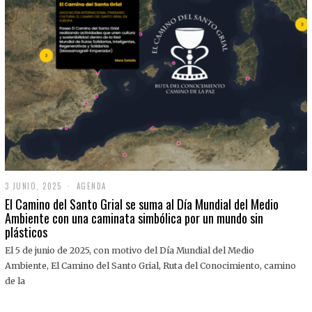
3 JUNIO, 2025
3
AGENDA
J
El Camino del Santo Grial se suma al Día Mundial del Medio
U
Ambiente con una caminata simbólica por un mundo sin
N
plásticos
I
O
,
El 5 de junio de 2025, con motivo del Día Mundial del Medio
2
Ambiente, El Camino del Santo Grial, Ruta del Conocimiento, camino
0
2
de la
5