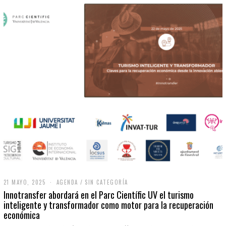
21 MAYO, 2025
2
AGENDA
/
SIN CATEGORÍA
1
Innotransfer abordará en el Parc Científic UV el turismo
M
inteligente y transformador como motor para la recuperación
A
económica
Y
O