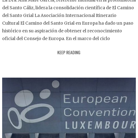
La Dra. Ana Mafé García, referente mundial en la protohistoria
8
del Santo Cáliz, lidera la consolidación científica de El Camino
.
del Santo Grial La Asociación Internacional Itinerario
2
Cultural El Camino del Santo Grial en Europa ha dado un paso
0
histórico en su aspiración de obtener el reconocimiento
2
oficial del Consejo de Europa. En el marco del ciclo
5
KEEP READING