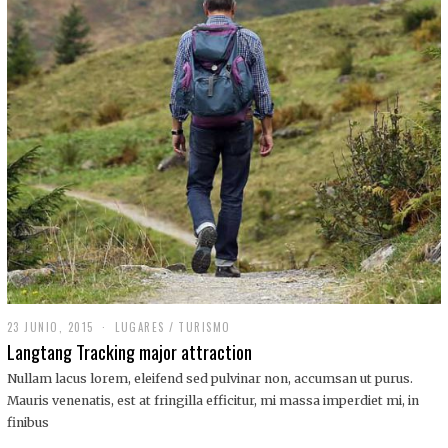
,
2
0
1
9
23 JUNIO, 2015
LUGARES
/
TURISMO
Langtang Tracking major attraction
Nullam lacus lorem, eleifend sed pulvinar non, accumsan ut purus.
Mauris venenatis, est at fringilla efficitur, mi massa imperdiet mi, in
finibus