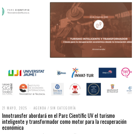
21 MAYO, 2025
2
AGENDA
/
SIN CATEGORÍA
1
Innotransfer abordará en el Parc Científic UV el turismo
M
inteligente y transformador como motor para la recuperación
A
económica
Y
O