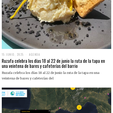
15 JUNIO, 2025
1
AGENDA
5
Ruzafa celebra los días 18 al 22 de junio la ruta de la tapa en
J
una veintena de bares y cafeterías del barrio
U
N
Ruzafa celebra los días 18 al 22 de junio la ruta de la tapa en una
I
O
veintena de bares y cafeterías del
,
2
0
2
5