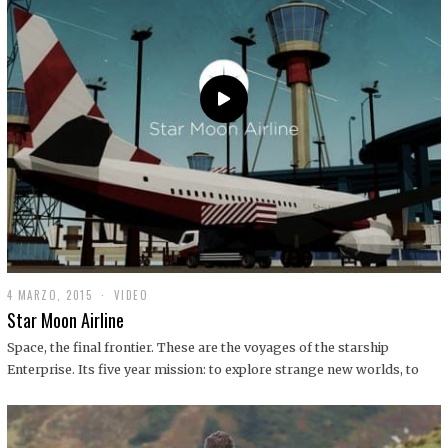
0
1
9
4 MARZO, 2015
1
VIDEO
9
Star Moon Airline
D
I
Space, the final frontier. These are the voyages of the starship
C
Enterprise. Its five year mission: to explore strange new worlds, to
I
E
M
B
R
E