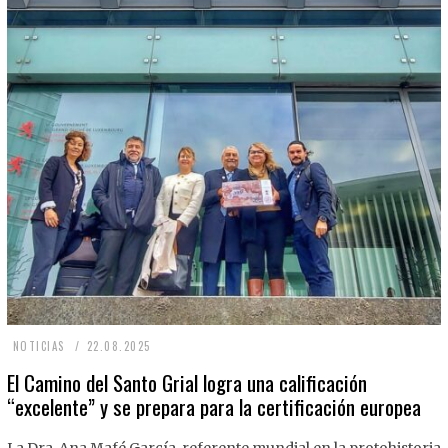
2
NOTICIAS
22.08.2025
2
El Camino del Santo Grial logra una calificación
“excelente” y se prepara para la certificación europea
.
0