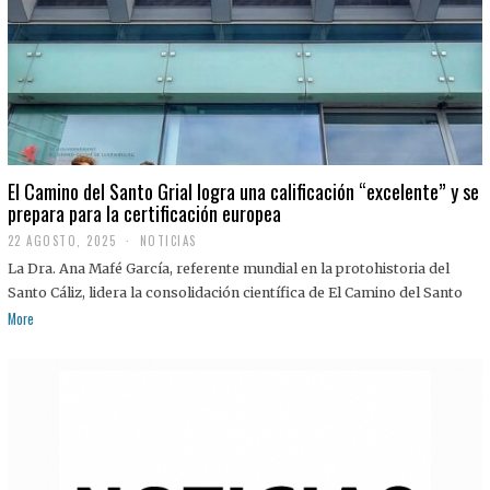
El Camino del Santo Grial logra una calificación “excelente” y se
prepara para la certificación europea
22 AGOSTO, 2025
2
NOTICIAS
2
La Dra. Ana Mafé García, referente mundial en la protohistoria del
A
G
Santo Cáliz, lidera la consolidación científica de El Camino del Santo
O
More
S
T
O
,
2
0
2
5