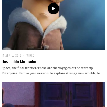
14 ABRIL, 2013
1
VIDEO
9
Despicable Me Trailer
D
I
Space, the final frontier. These are the voyages of the starship
C
Enterprise. Its five year mission: to explore strange new worlds, to
I
E
M
B
R
E
,
2
0
1