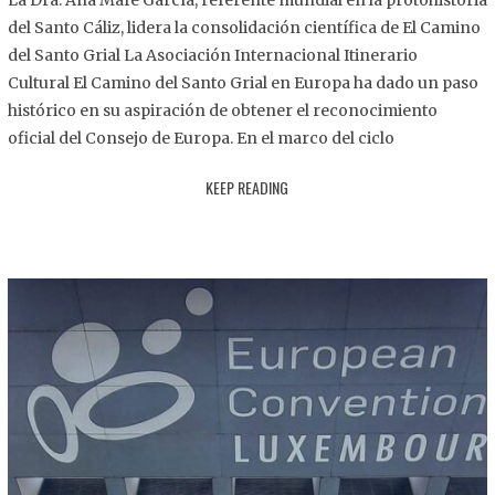
La Dra. Ana Mafé García, referente mundial en la protohistoria
8
del Santo Cáliz, lidera la consolidación científica de El Camino
.
del Santo Grial La Asociación Internacional Itinerario
2
Cultural El Camino del Santo Grial en Europa ha dado un paso
0
histórico en su aspiración de obtener el reconocimiento
2
oficial del Consejo de Europa. En el marco del ciclo
5
KEEP READING