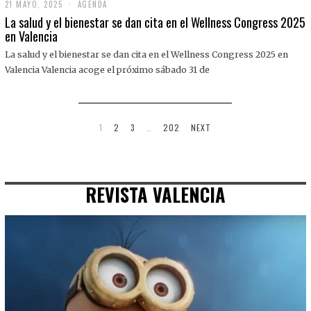
21 MAYO, 2025
2
AGENDA
1
La salud y el bienestar se dan cita en el Wellness Congress 2025
M
en Valencia
A
Y
La salud y el bienestar se dan cita en el Wellness Congress 2025 en
O
,
Valencia Valencia acoge el próximo sábado 31 de
2
0
2
5
1
2
3
…
202
NEXT
REVISTA VALENCIA