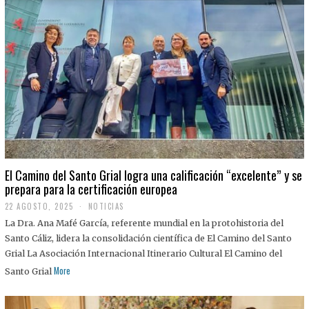
El Camino del Santo Grial logra una calificación “excelente” y se
prepara para la certificación europea
22 AGOSTO, 2025
2
NOTICIAS
2
La Dra. Ana Mafé García, referente mundial en la protohistoria del
A
G
Santo Cáliz, lidera la consolidación científica de El Camino del Santo
O
Grial La Asociación Internacional Itinerario Cultural El Camino del
S
T
More
Santo Grial
O
,
2