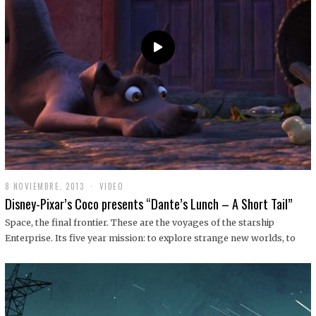
9
8 NOVIEMBRE, 2013
1
VIDEO
9
Disney-Pixar’s Coco presents “Dante’s Lunch – A Short Tail”
D
I
Space, the final frontier. These are the voyages of the starship
C
Enterprise. Its five year mission: to explore strange new worlds, to
I
E
M
B
R
E
,
2