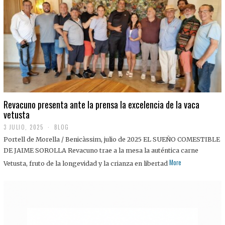
0
2
5
Revacuno presenta ante la prensa la excelencia de la vaca
vetusta
3 JULIO, 2025
1
BLOG
1
Portell de Morella / Benicàssim, julio de 2025 EL SUEÑO COMESTIBLE
J
U
DE JAIME SOROLLA Revacuno trae a la mesa la auténtica carne
L
More
Vetusta, fruto de la longevidad y la crianza en libertad
I
O
,
2
0
2
5