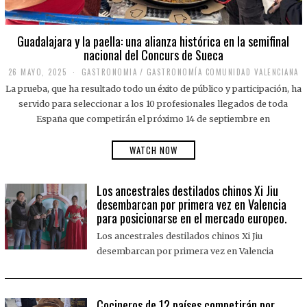
Guadalajara y la paella: una alianza histórica en la semifinal
nacional del Concurs de Sueca
26 MAYO, 2025
2
GASTRONOMIA
/
GASTRONOMÍA COMUNIDAD VALENCIANA
6
La prueba, que ha resultado todo un éxito de público y participación, ha
M
A
servido para seleccionar a los 10 profesionales llegados de toda
Y
España que competirán el próximo 14 de septiembre en
O
,
2
WATCH NOW
0
2
5
Los ancestrales destilados chinos Xi Jiu
desembarcan por primera vez en Valencia
para posicionarse en el mercado europeo.
Los ancestrales destilados chinos Xi Jiu
desembarcan por primera vez en Valencia
Cocineros de 12 países competirán por