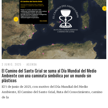
3 JUNIO, 2025
3
AGENDA
J
El Camino del Santo Grial se suma al Día Mundial del Medio
U
Ambiente con una caminata simbólica por un mundo sin
N
plásticos
I
O
,
El 5 de junio de 2025, con motivo del Día Mundial del Medio
2
Ambiente, El Camino del Santo Grial, Ruta del Conocimiento, camino
0
2
de la
5