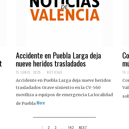
Accidente en Puebla Larga deja
Co
t
nueve heridos trasladados
mú
15 JUNIO, 2025
NOTICIAS
15 
Accidente en Puebla Larga deja nueve heridos
Con
trasladados Grave siniestro en la CV-560
Val
moviliza a equipos de emergencia La localidad
sol
More
de Puebla
1
2
3
…
142
NEXT