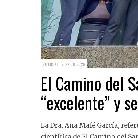
2
NOTICIAS
22.08.2025
2
El Camino del Sa
.
0
“excelente” y se
8
.
2
La Dra. Ana Mafé García, refer
0
2
científica de El Camino del Sa