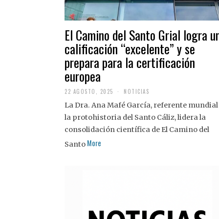
El Camino del Santo Grial logra u
calificación “excelente” y se
prepara para la certificación
europea
22 AGOSTO, 2025
2
NOTICIAS
2
La Dra. Ana Mafé García, referente mundial
A
G
la protohistoria del Santo Cáliz, lidera la
O
S
consolidación científica de El Camino del
T
More
O
Santo
,
2
0
2
5