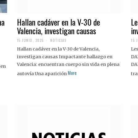
na
Hallan cadáver en la V-30 de
Le
Valencia, investigan causas
in
15 JUNIO, 2025
NOTICIAS
15 
Hallan cadáver en la V-30 de Valencia,
Les
investigan causas Impactante hallazgo en
DA
Valencia: encuentran cuerpo sin vida en plena
DA
 en
More
autovía Una aparición
tra