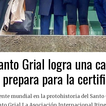
nto Grial logra una ca
 prepara para la certi
ente mundial en la protohistoria del Santo 
nto Grial La Asociación Internacional Itin