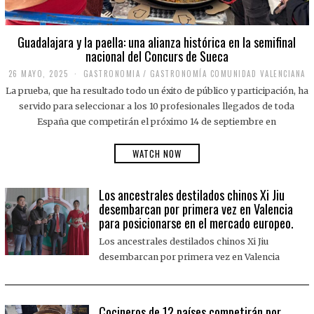
Guadalajara y la paella: una alianza histórica en la semifinal
nacional del Concurs de Sueca
26 MAYO, 2025
2
GASTRONOMIA
/
GASTRONOMÍA COMUNIDAD VALENCIANA
6
La prueba, que ha resultado todo un éxito de público y participación, ha
M
A
servido para seleccionar a los 10 profesionales llegados de toda
Y
España que competirán el próximo 14 de septiembre en
O
,
2
WATCH NOW
0
2
5
Los ancestrales destilados chinos Xi Jiu
desembarcan por primera vez en Valencia
para posicionarse en el mercado europeo.
Los ancestrales destilados chinos Xi Jiu
desembarcan por primera vez en Valencia
Cocineros de 12 países competirán por