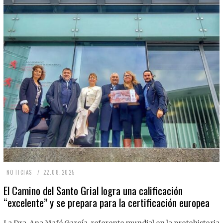
2
NOTICIAS
22.08.2025
2
El Camino del Santo Grial logra una calificación
“excelente” y se prepara para la certificación europea
.
0