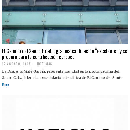
El Camino del Santo Grial logra una calificación “excelente” y se
prepara para la certificación europea
22 AGOSTO, 2025
2
NOTICIAS
2
La Dra. Ana Mafé García, referente mundial en la protohistoria del
A
G
Santo Cáliz, lidera la consolidación científica de El Camino del Santo
O
More
S
T
O
,
2
0
2
5