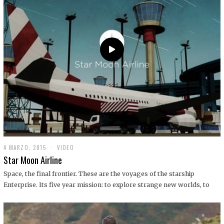
0
1
9
4 MARZO, 2015
1
VIDEO
9
Star Moon Airline
D
I
Space, the final frontier. These are the voyages of the starship
C
Enterprise. Its five year mission: to explore strange new worlds, to
I
E
M
B
R
E