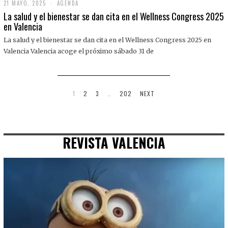
21 MAYO, 2025
2
AGENDA
1
La salud y el bienestar se dan cita en el Wellness Congress 2025
M
en Valencia
A
Y
La salud y el bienestar se dan cita en el Wellness Congress 2025 en
O
,
Valencia Valencia acoge el próximo sábado 31 de
2
0
2
5
1
2
3
…
202
NEXT
REVISTA VALENCIA