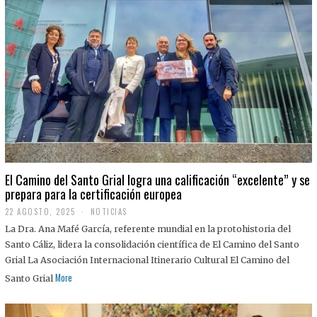
El Camino del Santo Grial logra una calificación “excelente” y se
prepara para la certificación europea
22 AGOSTO, 2025
2
NOTICIAS
2
La Dra. Ana Mafé García, referente mundial en la protohistoria del
A
G
Santo Cáliz, lidera la consolidación científica de El Camino del Santo
O
Grial La Asociación Internacional Itinerario Cultural El Camino del
S
T
More
Santo Grial
O
,
2