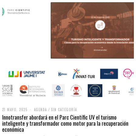
21 MAYO, 2025
2
AGENDA
/
SIN CATEGORÍA
1
Innotransfer abordará en el Parc Científic UV el turismo
M
inteligente y transformador como motor para la recuperación
A
económica
Y
O