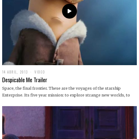
14 ABRIL, 2013
1
VIDEO
9
Despicable Me Trailer
D
I
Space, the final frontier. These are the voyages of the starship
C
Enterprise. Its five year mission: to explore strange new worlds, to
I
E
M
B
R
E
,
2
0
1