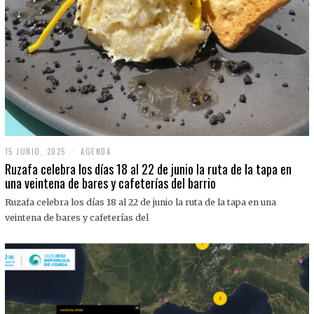
15 JUNIO, 2025
1
AGENDA
5
Ruzafa celebra los días 18 al 22 de junio la ruta de la tapa en
J
una veintena de bares y cafeterías del barrio
U
N
Ruzafa celebra los días 18 al 22 de junio la ruta de la tapa en una
I
O
veintena de bares y cafeterías del
,
2
0
2
5