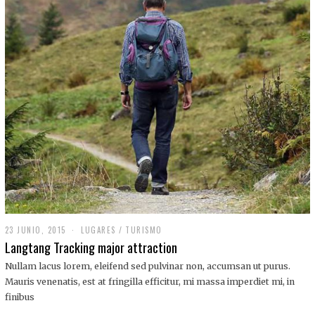
,
2
0
1
9
23 JUNIO, 2015
LUGARES
/
TURISMO
Langtang Tracking major attraction
Nullam lacus lorem, eleifend sed pulvinar non, accumsan ut purus.
Mauris venenatis, est at fringilla efficitur, mi massa imperdiet mi, in
finibus