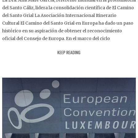
La Dra. Ana Mafé García, referente mundial en la protohistoria
8
del Santo Cáliz, lidera la consolidación científica de El Camino
.
del Santo Grial La Asociación Internacional Itinerario
2
Cultural El Camino del Santo Grial en Europa ha dado un paso
0
histórico en su aspiración de obtener el reconocimiento
2
oficial del Consejo de Europa. En el marco del ciclo
5
KEEP READING