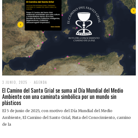
3 JUNIO, 2025
3
AGENDA
J
El Camino del Santo Grial se suma al Día Mundial del Medio
U
Ambiente con una caminata simbólica por un mundo sin
N
plásticos
I
O
,
El 5 de junio de 2025, con motivo del Día Mundial del Medio
2
Ambiente, El Camino del Santo Grial, Ruta del Conocimiento, camino
0
2
de la
5