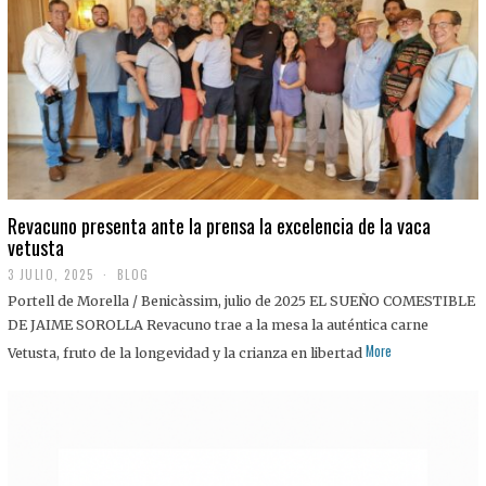
0
2
5
Revacuno presenta ante la prensa la excelencia de la vaca
vetusta
3 JULIO, 2025
1
BLOG
1
Portell de Morella / Benicàssim, julio de 2025 EL SUEÑO COMESTIBLE
J
U
DE JAIME SOROLLA Revacuno trae a la mesa la auténtica carne
L
More
Vetusta, fruto de la longevidad y la crianza en libertad
I
O
,
2
0
2
5