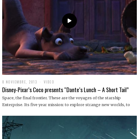
9
8 NOVIEMBRE, 2013
1
VIDEO
9
Disney-Pixar’s Coco presents “Dante’s Lunch – A Short Tail”
D
I
Space, the final frontier. These are the voyages of the starship
C
Enterprise. Its five year mission: to explore strange new worlds, to
I
E
M
B
R
E
,
2