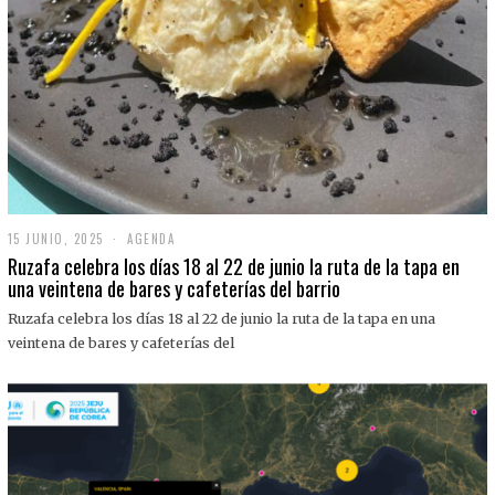
15 JUNIO, 2025
1
AGENDA
5
Ruzafa celebra los días 18 al 22 de junio la ruta de la tapa en
J
una veintena de bares y cafeterías del barrio
U
N
Ruzafa celebra los días 18 al 22 de junio la ruta de la tapa en una
I
O
veintena de bares y cafeterías del
,
2
0
2
5