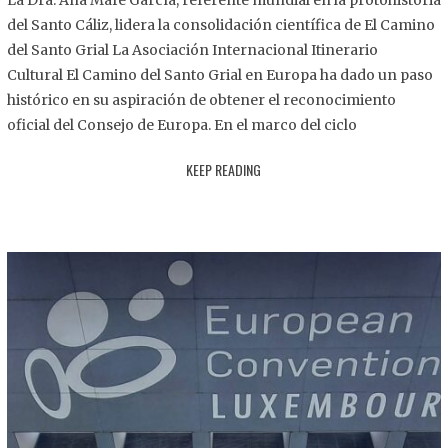
La Dra. Ana Mafé García, referente mundial en la protohistoria
8
del Santo Cáliz, lidera la consolidación científica de El Camino
.
del Santo Grial La Asociación Internacional Itinerario
2
Cultural El Camino del Santo Grial en Europa ha dado un paso
0
histórico en su aspiración de obtener el reconocimiento
2
oficial del Consejo de Europa. En el marco del ciclo
5
KEEP READING