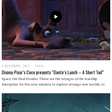
9
8 NOVIEMBRE, 2013
1
VIDEO
9
Disney-Pixar’s Coco presents “Dante’s Lunch – A Short Tail”
D
I
Space, the final frontier. These are the voyages of the starship
C
Enterprise. Its five year mission: to explore strange new worlds, to
I
E
M
B
R
E
,
2