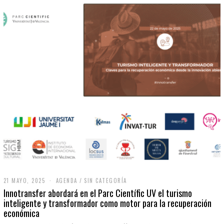
21 MAYO, 2025
2
AGENDA
/
SIN CATEGORÍA
1
Innotransfer abordará en el Parc Científic UV el turismo
M
inteligente y transformador como motor para la recuperación
A
económica
Y
O