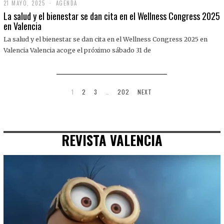
21 MAYO, 2025
2
AGENDA
1
La salud y el bienestar se dan cita en el Wellness Congress 2025
M
en Valencia
A
Y
La salud y el bienestar se dan cita en el Wellness Congress 2025 en
O
,
Valencia Valencia acoge el próximo sábado 31 de
2
0
2
5
1
2
3
…
202
NEXT
REVISTA VALENCIA