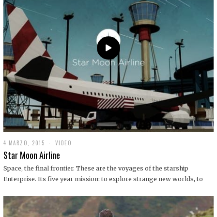
0
1
9
4 MARZO, 2015
1
VIDEO
9
Star Moon Airline
D
I
Space, the final frontier. These are the voyages of the starship
C
Enterprise. Its five year mission: to explore strange new worlds, to
I
E
M
B
R
E