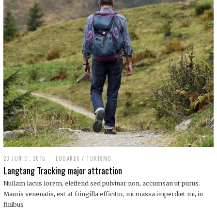
,
2
0
1
9
23 JUNIO, 2015
LUGARES
/
TURISMO
Langtang Tracking major attraction
Nullam lacus lorem, eleifend sed pulvinar non, accumsan ut purus.
Mauris venenatis, est at fringilla efficitur, mi massa imperdiet mi, in
finibus