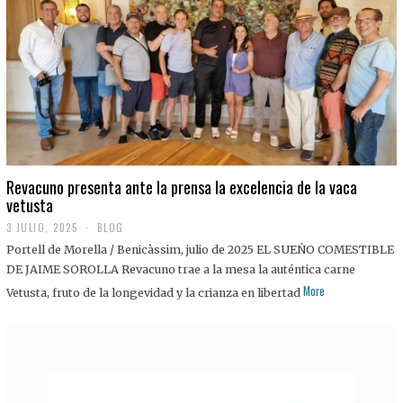
0
2
5
Revacuno presenta ante la prensa la excelencia de la vaca
vetusta
3 JULIO, 2025
1
BLOG
1
Portell de Morella / Benicàssim, julio de 2025 EL SUEÑO COMESTIBLE
J
U
DE JAIME SOROLLA Revacuno trae a la mesa la auténtica carne
L
More
Vetusta, fruto de la longevidad y la crianza en libertad
I
O
,
2
0
2
5