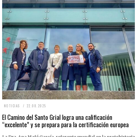
2
NOTICIAS
22.08.2025
2
El Camino del Santo Grial logra una calificación
“excelente” y se prepara para la certificación europea
.
0