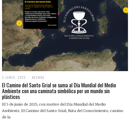
3 JUNIO, 2025
3
AGENDA
J
El Camino del Santo Grial se suma al Día Mundial del Medio
U
Ambiente con una caminata simbólica por un mundo sin
N
plásticos
I
O
,
El 5 de junio de 2025, con motivo del Día Mundial del Medio
2
Ambiente, El Camino del Santo Grial, Ruta del Conocimiento, camino
0
2
de la
5