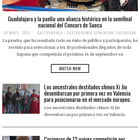
Guadalajara y la paella: una alianza histórica en la semifinal
nacional del Concurs de Sueca
26 MAYO, 2025
2
GASTRONOMIA
/
GASTRONOMÍA COMUNIDAD VALENCIANA
6
La prueba, que ha resultado todo un éxito de público y participación, ha
M
A
servido para seleccionar a los 10 profesionales llegados de toda
Y
España que competirán el próximo 14 de septiembre en
O
,
2
WATCH NOW
0
2
5
Los ancestrales destilados chinos Xi Jiu
desembarcan por primera vez en Valencia
para posicionarse en el mercado europeo.
Los ancestrales destilados chinos Xi Jiu
desembarcan por primera vez en Valencia
Cocineros de 12 países competirán por