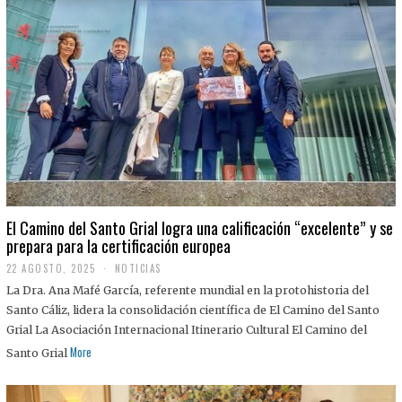
El Camino del Santo Grial logra una calificación “excelente” y se
prepara para la certificación europea
22 AGOSTO, 2025
2
NOTICIAS
2
La Dra. Ana Mafé García, referente mundial en la protohistoria del
A
G
Santo Cáliz, lidera la consolidación científica de El Camino del Santo
O
Grial La Asociación Internacional Itinerario Cultural El Camino del
S
T
More
Santo Grial
O
,
2