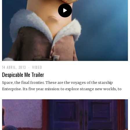
14 ABRIL, 2013
1
VIDEO
9
Despicable Me Trailer
D
I
Space, the final frontier. These are the voyages of the starship
C
Enterprise. Its five year mission: to explore strange new worlds, to
I
E
M
B
R
E
,
2
0
1