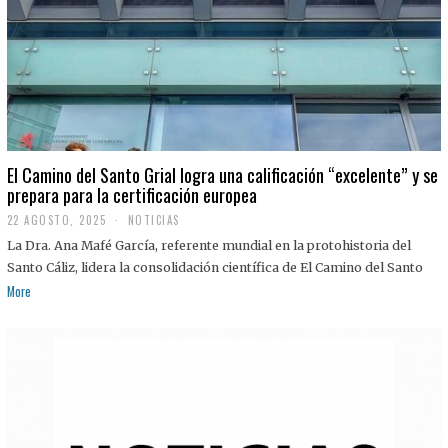
El Camino del Santo Grial logra una calificación “excelente” y se
prepara para la certificación europea
22 AGOSTO, 2025
2
NOTICIAS
2
La Dra. Ana Mafé García, referente mundial en la protohistoria del
A
G
Santo Cáliz, lidera la consolidación científica de El Camino del Santo
O
More
S
T
O
,
2
0
2
5