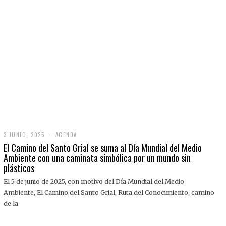
3 JUNIO, 2025
3
AGENDA
J
El Camino del Santo Grial se suma al Día Mundial del Medio
U
Ambiente con una caminata simbólica por un mundo sin
N
plásticos
I
O
,
El 5 de junio de 2025, con motivo del Día Mundial del Medio
2
Ambiente, El Camino del Santo Grial, Ruta del Conocimiento, camino
0
2
de la
5