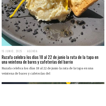
15 JUNIO, 2025
1
AGENDA
5
Ruzafa celebra los días 18 al 22 de junio la ruta de la tapa en
J
una veintena de bares y cafeterías del barrio
U
N
Ruzafa celebra los días 18 al 22 de junio la ruta de la tapa en una
I
O
veintena de bares y cafeterías del
,
2
0
2
5