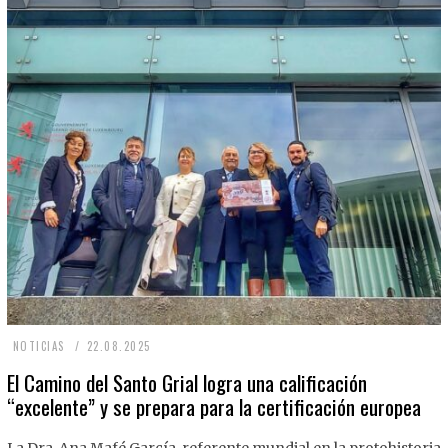
2
NOTICIAS
22.08.2025
2
El Camino del Santo Grial logra una calificación
“excelente” y se prepara para la certificación europea
.
0