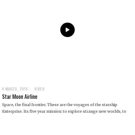
0
1
9
4 MARZO, 2015
1
VIDEO
9
Star Moon Airline
D
I
Space, the final frontier. These are the voyages of the starship
C
Enterprise. Its five year mission: to explore strange new worlds, to
I
E
M
B
R
E