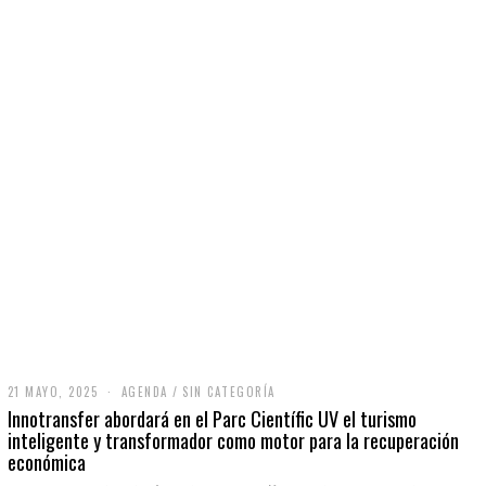
21 MAYO, 2025
2
AGENDA
/
SIN CATEGORÍA
1
Innotransfer abordará en el Parc Científic UV el turismo
M
inteligente y transformador como motor para la recuperación
A
económica
Y
O