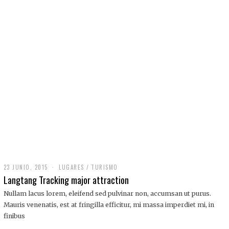
,
2
0
1
9
23 JUNIO, 2015
LUGARES
/
TURISMO
Langtang Tracking major attraction
Nullam lacus lorem, eleifend sed pulvinar non, accumsan ut purus.
Mauris venenatis, est at fringilla efficitur, mi massa imperdiet mi, in
finibus