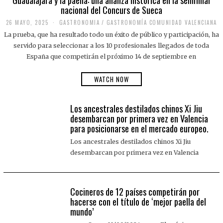
nacional del Concurs de Sueca
26 MAYO, 2025
2
GASTRONOMIA
/
GASTRONOMÍA COMUNIDAD VALENCIANA
6
La prueba, que ha resultado todo un éxito de público y participación, ha
M
A
servido para seleccionar a los 10 profesionales llegados de toda
Y
España que competirán el próximo 14 de septiembre en
O
,
2
WATCH NOW
0
2
5
Los ancestrales destilados chinos Xi Jiu
desembarcan por primera vez en Valencia
para posicionarse en el mercado europeo.
Los ancestrales destilados chinos Xi Jiu
desembarcan por primera vez en Valencia
Cocineros de 12 países competirán por
hacerse con el título de ‘mejor paella del
mundo’