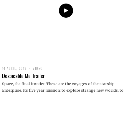
14 ABRIL, 2013
1
VIDEO
9
Despicable Me Trailer
D
I
Space, the final frontier. These are the voyages of the starship
C
Enterprise. Its five year mission: to explore strange new worlds, to
I
E
M
B
R
E
,
2
0
1