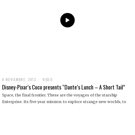
9
8 NOVIEMBRE, 2013
1
VIDEO
9
Disney-Pixar’s Coco presents “Dante’s Lunch – A Short Tail”
D
I
Space, the final frontier. These are the voyages of the starship
C
Enterprise. Its five year mission: to explore strange new worlds, to
I
E
M
B
R
E
,
2