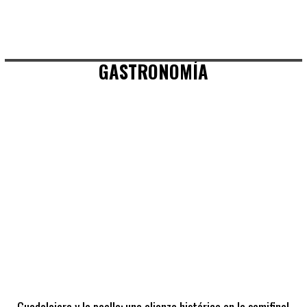
GASTRONOMÍA
Guadalajara y la paella: una alianza histórica en la semifinal