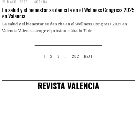
21 MAYO, 2025
2
AGENDA
1
La salud y el bienestar se dan cita en el Wellness Congress 2025
M
en Valencia
A
Y
La salud y el bienestar se dan cita en el Wellness Congress 2025 en
O
,
Valencia Valencia acoge el próximo sábado 31 de
2
0
2
5
1
2
3
…
202
NEXT
REVISTA VALENCIA