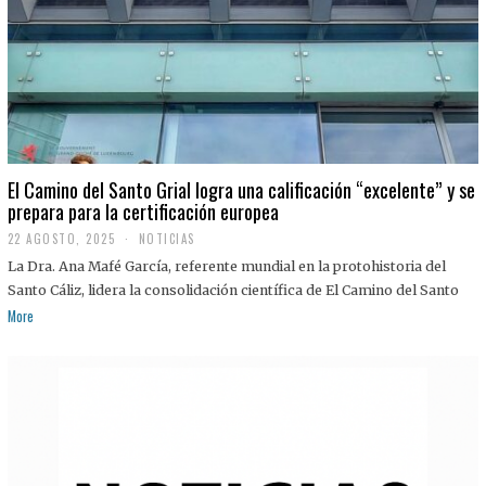
El Camino del Santo Grial logra una calificación “excelente” y se
prepara para la certificación europea
22 AGOSTO, 2025
2
NOTICIAS
2
La Dra. Ana Mafé García, referente mundial en la protohistoria del
A
G
Santo Cáliz, lidera la consolidación científica de El Camino del Santo
O
More
S
T
O
,
2
0
2
5