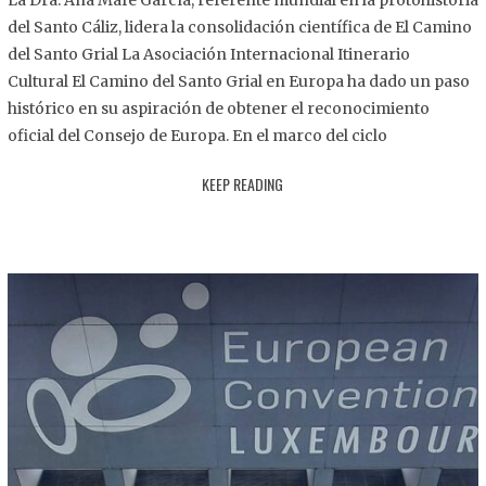
La Dra. Ana Mafé García, referente mundial en la protohistoria
8
del Santo Cáliz, lidera la consolidación científica de El Camino
.
del Santo Grial La Asociación Internacional Itinerario
2
Cultural El Camino del Santo Grial en Europa ha dado un paso
0
histórico en su aspiración de obtener el reconocimiento
2
oficial del Consejo de Europa. En el marco del ciclo
5
KEEP READING