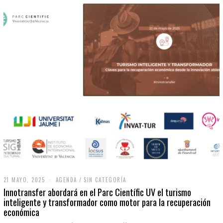
21 MAYO, 2025
2
AGENDA
/
SIN CATEGORÍA
1
Innotransfer abordará en el Parc Científic UV el turismo
M
inteligente y transformador como motor para la recuperación
A
económica
Y
O