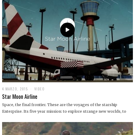
0
1
9
4 MARZO, 2015
1
VIDEO
9
Star Moon Airline
D
I
Space, the final frontier. These are the voyages of the starship
C
Enterprise. Its five year mission: to explore strange new worlds, to
I
E
M
B
R
E