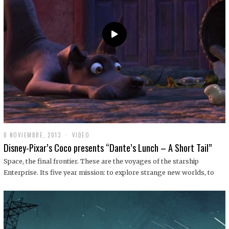
9
8 NOVIEMBRE, 2013
1
VIDEO
9
Disney-Pixar’s Coco presents “Dante’s Lunch – A Short Tail”
D
I
Space, the final frontier. These are the voyages of the starship
C
Enterprise. Its five year mission: to explore strange new worlds, to
I
E
M
B
R
E
,
2