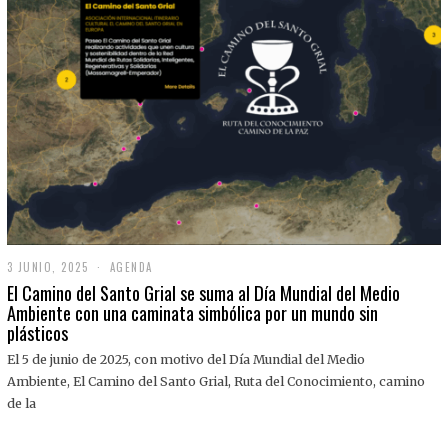
3 JUNIO, 2025
3
AGENDA
J
El Camino del Santo Grial se suma al Día Mundial del Medio
U
Ambiente con una caminata simbólica por un mundo sin
N
plásticos
I
O
,
El 5 de junio de 2025, con motivo del Día Mundial del Medio
2
Ambiente, El Camino del Santo Grial, Ruta del Conocimiento, camino
0
2
de la
5