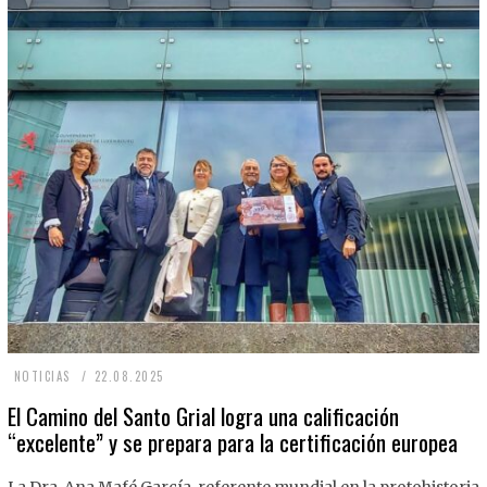
2
NOTICIAS
22.08.2025
2
El Camino del Santo Grial logra una calificación
“excelente” y se prepara para la certificación europea
.
0