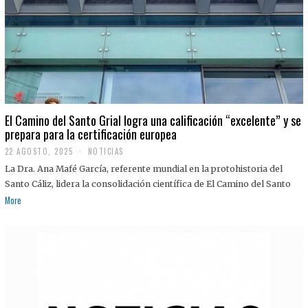
El Camino del Santo Grial logra una calificación “excelente” y se
prepara para la certificación europea
22 AGOSTO, 2025
2
NOTICIAS
2
La Dra. Ana Mafé García, referente mundial en la protohistoria del
A
G
Santo Cáliz, lidera la consolidación científica de El Camino del Santo
O
More
S
T
O
,
2
0
2
5