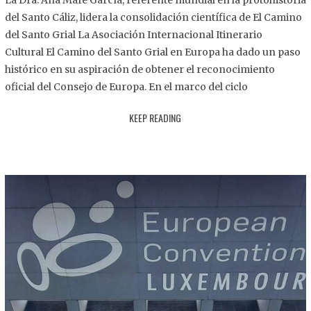
La Dra. Ana Mafé García, referente mundial en la protohistoria
8
del Santo Cáliz, lidera la consolidación científica de El Camino
.
del Santo Grial La Asociación Internacional Itinerario
2
Cultural El Camino del Santo Grial en Europa ha dado un paso
0
histórico en su aspiración de obtener el reconocimiento
2
oficial del Consejo de Europa. En el marco del ciclo
5
KEEP READING