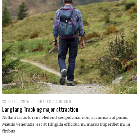
,
2
0
1
9
23 JUNIO, 2015
LUGARES
/
TURISMO
Langtang Tracking major attraction
Nullam lacus lorem, eleifend sed pulvinar non, accumsan ut purus.
Mauris venenatis, est at fringilla efficitur, mi massa imperdiet mi, in
finibus