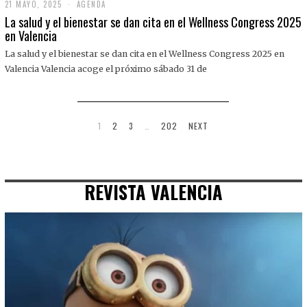
21 MAYO, 2025
2
AGENDA
1
La salud y el bienestar se dan cita en el Wellness Congress 2025
M
en Valencia
A
Y
La salud y el bienestar se dan cita en el Wellness Congress 2025 en
O
,
Valencia Valencia acoge el próximo sábado 31 de
2
0
2
5
1
2
3
…
202
NEXT
REVISTA VALENCIA