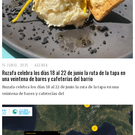
15 JUNIO, 2025
1
AGENDA
5
Ruzafa celebra los días 18 al 22 de junio la ruta de la tapa en
J
una veintena de bares y cafeterías del barrio
U
N
Ruzafa celebra los días 18 al 22 de junio la ruta de la tapa en una
I
O
veintena de bares y cafeterías del
,
2
0
2
5