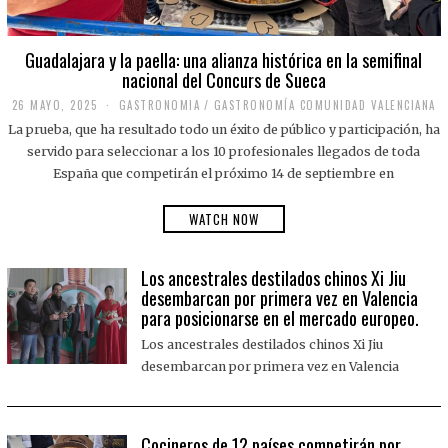
Guadalajara y la paella: una alianza histórica en la semifinal
nacional del Concurs de Sueca
26 MAYO, 2025
2
GASTRONOMIA
/
GASTRONOMÍA COMUNIDAD VALENCIANA
6
La prueba, que ha resultado todo un éxito de público y participación, ha
M
A
servido para seleccionar a los 10 profesionales llegados de toda
Y
España que competirán el próximo 14 de septiembre en
O
,
2
WATCH NOW
0
2
5
Los ancestrales destilados chinos Xi Jiu
desembarcan por primera vez en Valencia
para posicionarse en el mercado europeo.
Los ancestrales destilados chinos Xi Jiu
desembarcan por primera vez en Valencia
Cocineros de 12 países competirán por