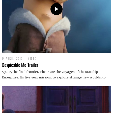
14 ABRIL, 2013
1
VIDEO
9
Despicable Me Trailer
D
I
Space, the final frontier. These are the voyages of the starship
C
Enterprise. Its five year mission: to explore strange new worlds, to
I
E
M
B
R
E
,
2
0
1