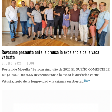
0
2
5
Revacuno presenta ante la prensa la excelencia de la vaca
vetusta
3 JULIO, 2025
1
BLOG
1
Portell de Morella / Benicàssim, julio de 2025 EL SUEÑO COMESTIBLE
J
U
DE JAIME SOROLLA Revacuno trae a la mesa la auténtica carne
L
More
Vetusta, fruto de la longevidad y la crianza en libertad
I
O
,
2
0
2
5