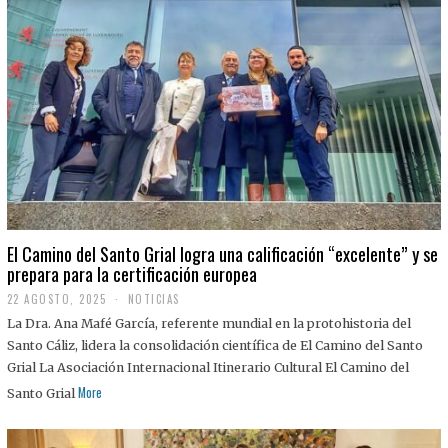
El Camino del Santo Grial logra una calificación “excelente” y se
prepara para la certificación europea
22 AGOSTO, 2025
2
NOTICIAS
2
La Dra. Ana Mafé García, referente mundial en la protohistoria del
A
G
Santo Cáliz, lidera la consolidación científica de El Camino del Santo
O
Grial La Asociación Internacional Itinerario Cultural El Camino del
S
T
More
Santo Grial
O
,
2