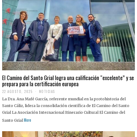
El Camino del Santo Grial logra una calificación “excelente” y se
prepara para la certificación europea
22 AGOSTO, 2025
2
NOTICIAS
2
La Dra. Ana Mafé García, referente mundial en la protohistoria del
A
G
Santo Cáliz, lidera la consolidación científica de El Camino del Santo
O
Grial La Asociación Internacional Itinerario Cultural El Camino del
S
T
More
Santo Grial
O
,
2