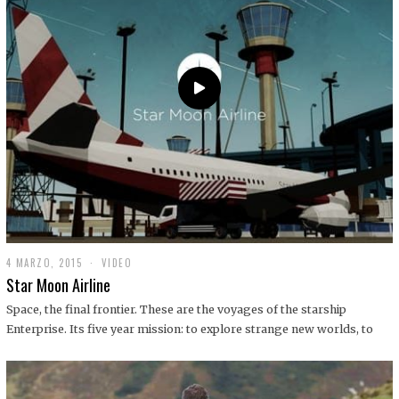
0
1
9
4 MARZO, 2015
1
VIDEO
9
Star Moon Airline
D
I
Space, the final frontier. These are the voyages of the starship
C
Enterprise. Its five year mission: to explore strange new worlds, to
I
E
M
B
R
E