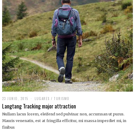
,
2
0
1
9
23 JUNIO, 2015
LUGARES
/
TURISMO
Langtang Tracking major attraction
Nullam lacus lorem, eleifend sed pulvinar non, accumsan ut purus.
Mauris venenatis, est at fringilla efficitur, mi massa imperdiet mi, in
finibus