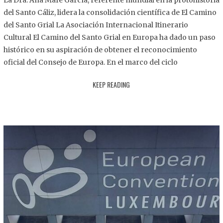
La Dra. Ana Mafé García, referente mundial en la protohistoria
8
del Santo Cáliz, lidera la consolidación científica de El Camino
.
del Santo Grial La Asociación Internacional Itinerario
2
Cultural El Camino del Santo Grial en Europa ha dado un paso
0
histórico en su aspiración de obtener el reconocimiento
2
oficial del Consejo de Europa. En el marco del ciclo
5
KEEP READING