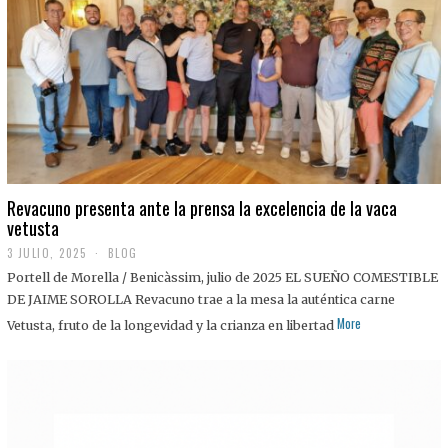
0
2
5
Revacuno presenta ante la prensa la excelencia de la vaca
vetusta
3 JULIO, 2025
1
BLOG
1
Portell de Morella / Benicàssim, julio de 2025 EL SUEÑO COMESTIBLE
J
U
DE JAIME SOROLLA Revacuno trae a la mesa la auténtica carne
L
More
Vetusta, fruto de la longevidad y la crianza en libertad
I
O
,
2
0
2
5