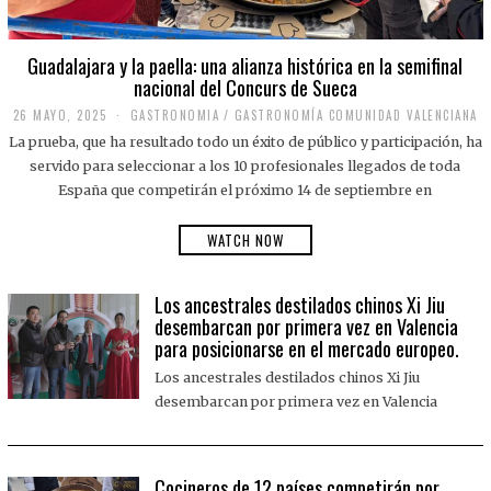
Guadalajara y la paella: una alianza histórica en la semifinal
nacional del Concurs de Sueca
26 MAYO, 2025
2
GASTRONOMIA
/
GASTRONOMÍA COMUNIDAD VALENCIANA
6
La prueba, que ha resultado todo un éxito de público y participación, ha
M
A
servido para seleccionar a los 10 profesionales llegados de toda
Y
España que competirán el próximo 14 de septiembre en
O
,
2
WATCH NOW
0
2
5
Los ancestrales destilados chinos Xi Jiu
desembarcan por primera vez en Valencia
para posicionarse en el mercado europeo.
Los ancestrales destilados chinos Xi Jiu
desembarcan por primera vez en Valencia
Cocineros de 12 países competirán por