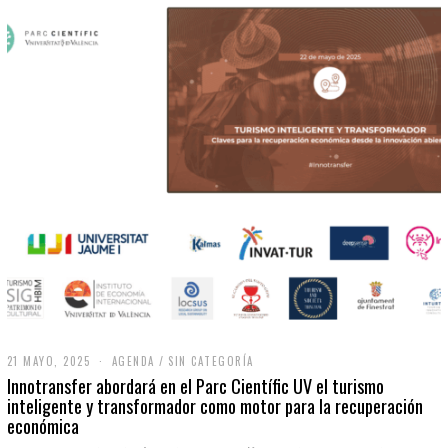
21 MAYO, 2025
2
AGENDA
/
SIN CATEGORÍA
1
Innotransfer abordará en el Parc Científic UV el turismo
M
inteligente y transformador como motor para la recuperación
A
económica
Y
O