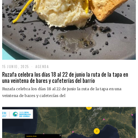
15 JUNIO, 2025
1
AGENDA
5
Ruzafa celebra los días 18 al 22 de junio la ruta de la tapa en
J
una veintena de bares y cafeterías del barrio
U
N
Ruzafa celebra los días 18 al 22 de junio la ruta de la tapa en una
I
O
veintena de bares y cafeterías del
,
2
0
2
5