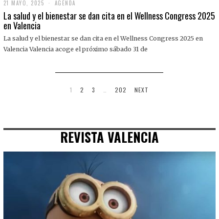
21 MAYO, 2025
2
AGENDA
1
La salud y el bienestar se dan cita en el Wellness Congress 2025
M
en Valencia
A
Y
La salud y el bienestar se dan cita en el Wellness Congress 2025 en
O
,
Valencia Valencia acoge el próximo sábado 31 de
2
0
2
5
1
2
3
…
202
NEXT
REVISTA VALENCIA