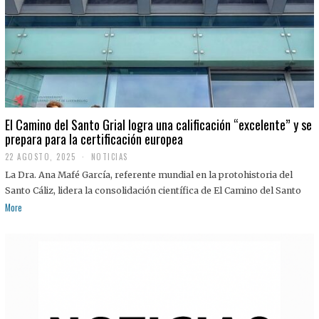
El Camino del Santo Grial logra una calificación “excelente” y se
prepara para la certificación europea
22 AGOSTO, 2025
2
NOTICIAS
2
La Dra. Ana Mafé García, referente mundial en la protohistoria del
A
G
Santo Cáliz, lidera la consolidación científica de El Camino del Santo
O
More
S
T
O
,
2
0
2
5