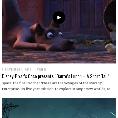
9
8 NOVIEMBRE, 2013
1
VIDEO
9
Disney-Pixar’s Coco presents “Dante’s Lunch – A Short Tail”
D
I
Space, the final frontier. These are the voyages of the starship
C
Enterprise. Its five year mission: to explore strange new worlds, to
I
E
M
B
R
E
,
2