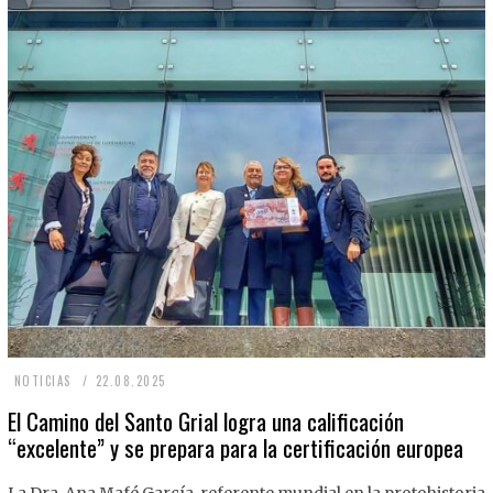
2
NOTICIAS
22.08.2025
2
El Camino del Santo Grial logra una calificación
“excelente” y se prepara para la certificación europea
.
0