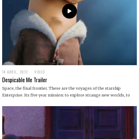
14 ABRIL, 2013
1
VIDEO
9
Despicable Me Trailer
D
I
Space, the final frontier. These are the voyages of the starship
C
Enterprise. Its five year mission: to explore strange new worlds, to
I
E
M
B
R
E
,
2
0
1