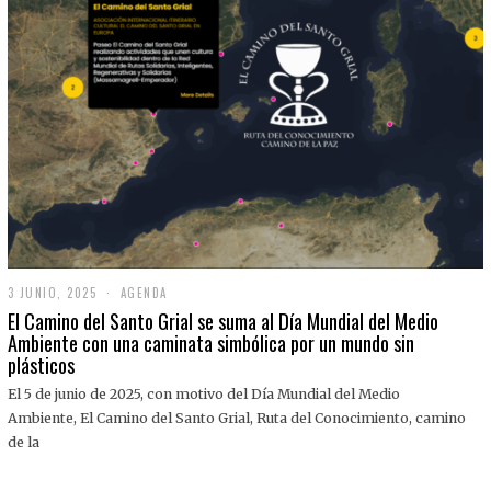
3 JUNIO, 2025
3
AGENDA
J
El Camino del Santo Grial se suma al Día Mundial del Medio
U
Ambiente con una caminata simbólica por un mundo sin
N
plásticos
I
O
,
El 5 de junio de 2025, con motivo del Día Mundial del Medio
2
Ambiente, El Camino del Santo Grial, Ruta del Conocimiento, camino
0
2
de la
5