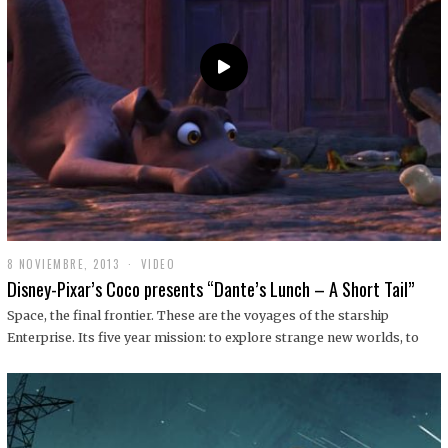
9
8 NOVIEMBRE, 2013
1
VIDEO
9
Disney-Pixar’s Coco presents “Dante’s Lunch – A Short Tail”
D
I
Space, the final frontier. These are the voyages of the starship
C
Enterprise. Its five year mission: to explore strange new worlds, to
I
E
M
B
R
E
,
2