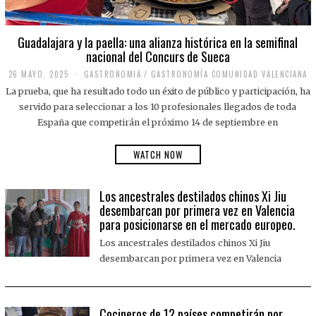
Guadalajara y la paella: una alianza histórica en la semifinal
nacional del Concurs de Sueca
26 MAYO, 2025
2
GASTRONOMIA
/
GASTRONOMÍA COMUNIDAD VALENCIANA
6
La prueba, que ha resultado todo un éxito de público y participación, ha
M
A
servido para seleccionar a los 10 profesionales llegados de toda
Y
España que competirán el próximo 14 de septiembre en
O
,
2
WATCH NOW
0
2
5
Los ancestrales destilados chinos Xi Jiu
desembarcan por primera vez en Valencia
para posicionarse en el mercado europeo.
Los ancestrales destilados chinos Xi Jiu
desembarcan por primera vez en Valencia
Cocineros de 12 países competirán por