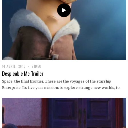
14 ABRIL, 2013
1
VIDEO
9
Despicable Me Trailer
D
I
Space, the final frontier. These are the voyages of the starship
C
Enterprise. Its five year mission: to explore strange new worlds, to
I
E
M
B
R
E
,
2
0
1