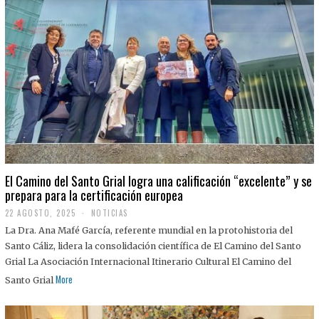
El Camino del Santo Grial logra una calificación “excelente” y se
prepara para la certificación europea
22 AGOSTO, 2025
2
NOTICIAS
2
La Dra. Ana Mafé García, referente mundial en la protohistoria del
A
G
Santo Cáliz, lidera la consolidación científica de El Camino del Santo
O
Grial La Asociación Internacional Itinerario Cultural El Camino del
S
T
More
Santo Grial
O
,
2