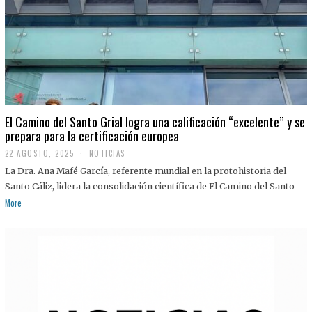
El Camino del Santo Grial logra una calificación “excelente” y se
prepara para la certificación europea
22 AGOSTO, 2025
2
NOTICIAS
2
La Dra. Ana Mafé García, referente mundial en la protohistoria del
A
G
Santo Cáliz, lidera la consolidación científica de El Camino del Santo
O
More
S
T
O
,
2
0
2
5