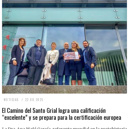
2
NOTICIAS
22.08.2025
2
El Camino del Santo Grial logra una calificación
“excelente” y se prepara para la certificación europea
.
0