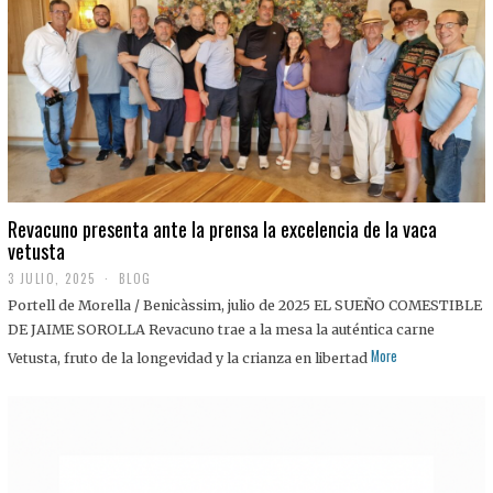
0
2
5
Revacuno presenta ante la prensa la excelencia de la vaca
vetusta
3 JULIO, 2025
1
BLOG
1
Portell de Morella / Benicàssim, julio de 2025 EL SUEÑO COMESTIBLE
J
U
DE JAIME SOROLLA Revacuno trae a la mesa la auténtica carne
L
More
Vetusta, fruto de la longevidad y la crianza en libertad
I
O
,
2
0
2
5