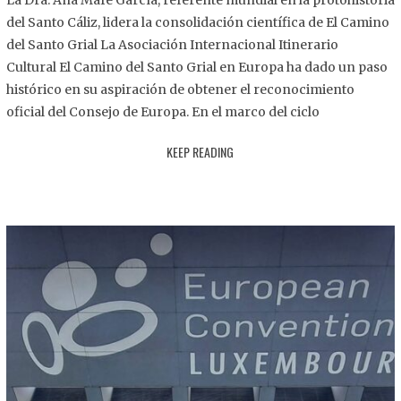
La Dra. Ana Mafé García, referente mundial en la protohistoria
8
del Santo Cáliz, lidera la consolidación científica de El Camino
.
del Santo Grial La Asociación Internacional Itinerario
2
Cultural El Camino del Santo Grial en Europa ha dado un paso
0
histórico en su aspiración de obtener el reconocimiento
2
oficial del Consejo de Europa. En el marco del ciclo
5
KEEP READING