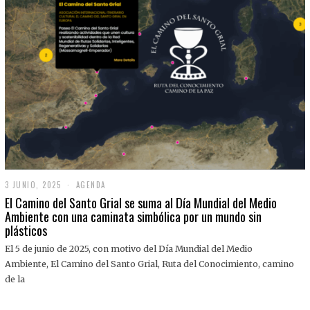
3 JUNIO, 2025
3
AGENDA
J
El Camino del Santo Grial se suma al Día Mundial del Medio
U
Ambiente con una caminata simbólica por un mundo sin
N
plásticos
I
O
,
El 5 de junio de 2025, con motivo del Día Mundial del Medio
2
Ambiente, El Camino del Santo Grial, Ruta del Conocimiento, camino
0
2
de la
5