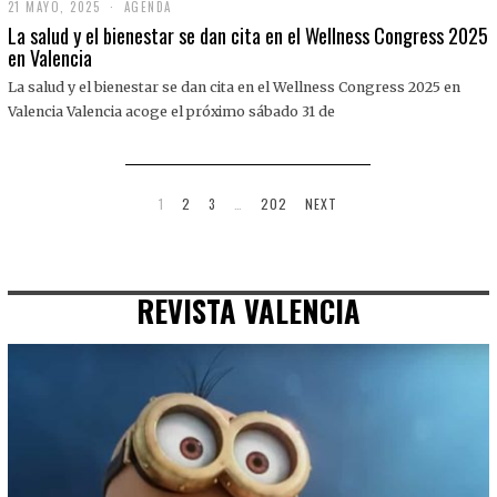
21 MAYO, 2025
2
AGENDA
1
La salud y el bienestar se dan cita en el Wellness Congress 2025
M
en Valencia
A
Y
La salud y el bienestar se dan cita en el Wellness Congress 2025 en
O
,
Valencia Valencia acoge el próximo sábado 31 de
2
0
2
5
1
2
3
…
202
NEXT
REVISTA VALENCIA