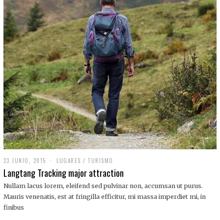
,
2
0
1
9
23 JUNIO, 2015
LUGARES
/
TURISMO
Langtang Tracking major attraction
Nullam lacus lorem, eleifend sed pulvinar non, accumsan ut purus.
Mauris venenatis, est at fringilla efficitur, mi massa imperdiet mi, in
finibus