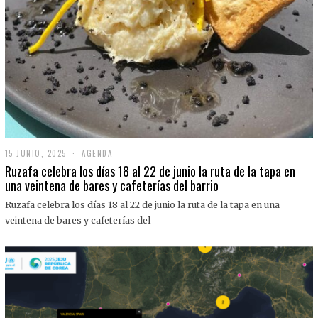
15 JUNIO, 2025
1
AGENDA
5
Ruzafa celebra los días 18 al 22 de junio la ruta de la tapa en
J
una veintena de bares y cafeterías del barrio
U
N
Ruzafa celebra los días 18 al 22 de junio la ruta de la tapa en una
I
O
veintena de bares y cafeterías del
,
2
0
2
5