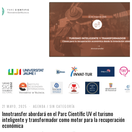
21 MAYO, 2025
2
AGENDA
/
SIN CATEGORÍA
1
Innotransfer abordará en el Parc Científic UV el turismo
M
inteligente y transformador como motor para la recuperación
A
económica
Y
O