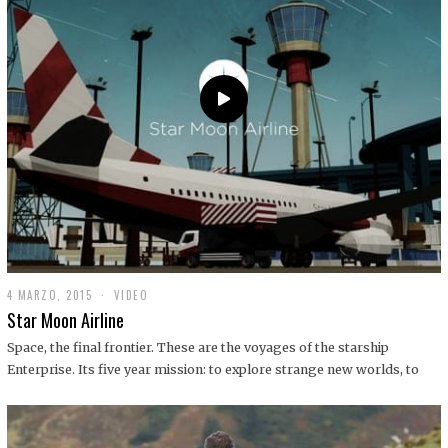
0
1
9
4 MARZO, 2015
1
VIDEO
9
Star Moon Airline
D
I
Space, the final frontier. These are the voyages of the starship
C
Enterprise. Its five year mission: to explore strange new worlds, to
I
E
M
B
R
E