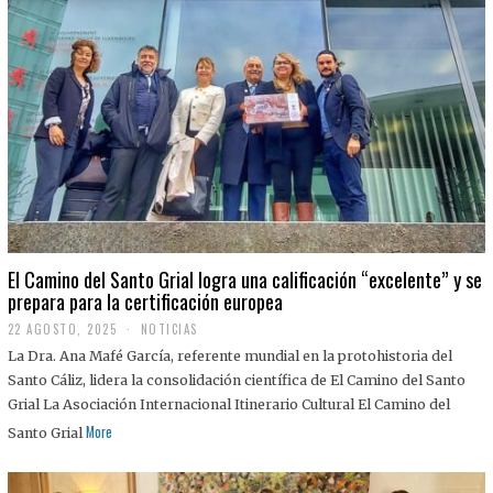
El Camino del Santo Grial logra una calificación “excelente” y se
prepara para la certificación europea
22 AGOSTO, 2025
2
NOTICIAS
2
La Dra. Ana Mafé García, referente mundial en la protohistoria del
A
G
Santo Cáliz, lidera la consolidación científica de El Camino del Santo
O
Grial La Asociación Internacional Itinerario Cultural El Camino del
S
T
More
Santo Grial
O
,
2