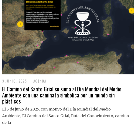
3 JUNIO, 2025
3
AGENDA
J
El Camino del Santo Grial se suma al Día Mundial del Medio
U
Ambiente con una caminata simbólica por un mundo sin
N
plásticos
I
O
,
El 5 de junio de 2025, con motivo del Día Mundial del Medio
2
Ambiente, El Camino del Santo Grial, Ruta del Conocimiento, camino
0
2
de la
5