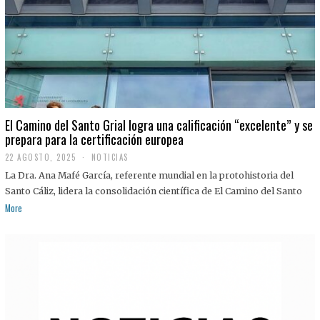
El Camino del Santo Grial logra una calificación “excelente” y se
prepara para la certificación europea
22 AGOSTO, 2025
2
NOTICIAS
2
La Dra. Ana Mafé García, referente mundial en la protohistoria del
A
G
Santo Cáliz, lidera la consolidación científica de El Camino del Santo
O
More
S
T
O
,
2
0
2
5