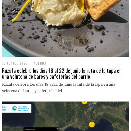
15 JUNIO, 2025
1
AGENDA
5
Ruzafa celebra los días 18 al 22 de junio la ruta de la tapa en
J
una veintena de bares y cafeterías del barrio
U
N
Ruzafa celebra los días 18 al 22 de junio la ruta de la tapa en una
I
O
veintena de bares y cafeterías del
,
2
0
2
5