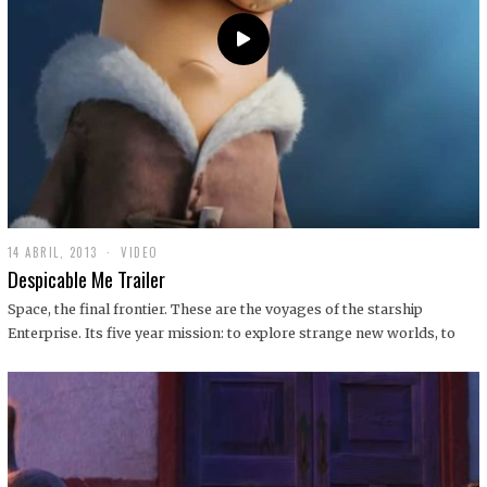
14 ABRIL, 2013
1
VIDEO
9
Despicable Me Trailer
D
I
Space, the final frontier. These are the voyages of the starship
C
Enterprise. Its five year mission: to explore strange new worlds, to
I
E
M
B
R
E
,
2
0
1