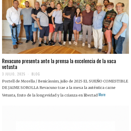
0
2
5
Revacuno presenta ante la prensa la excelencia de la vaca
vetusta
3 JULIO, 2025
1
BLOG
1
Portell de Morella / Benicàssim, julio de 2025 EL SUEÑO COMESTIBLE
J
U
DE JAIME SOROLLA Revacuno trae a la mesa la auténtica carne
L
More
Vetusta, fruto de la longevidad y la crianza en libertad
I
O
,
2
0
2
5