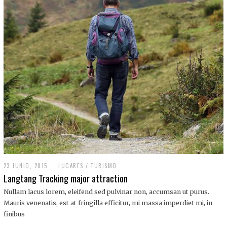
,
2
0
1
9
23 JUNIO, 2015
LUGARES
/
TURISMO
Langtang Tracking major attraction
Nullam lacus lorem, eleifend sed pulvinar non, accumsan ut purus.
Mauris venenatis, est at fringilla efficitur, mi massa imperdiet mi, in
finibus