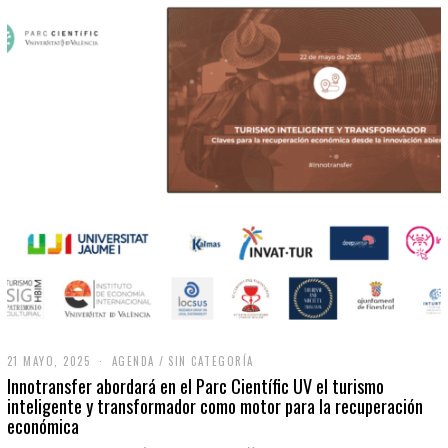
21 MAYO, 2025
2
AGENDA
/
SIN CATEGORÍA
1
Innotransfer abordará en el Parc Científic UV el turismo
M
inteligente y transformador como motor para la recuperación
A
económica
Y
O