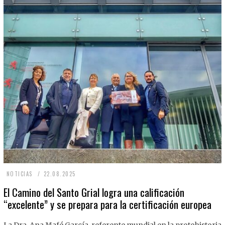
2
NOTICIAS
22.08.2025
2
El Camino del Santo Grial logra una calificación
“excelente” y se prepara para la certificación europea
.
0