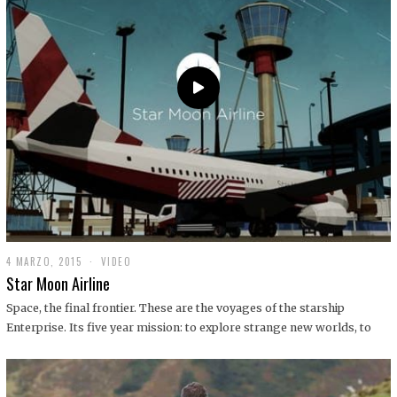
0
1
9
4 MARZO, 2015
1
VIDEO
9
Star Moon Airline
D
I
Space, the final frontier. These are the voyages of the starship
C
Enterprise. Its five year mission: to explore strange new worlds, to
I
E
M
B
R
E