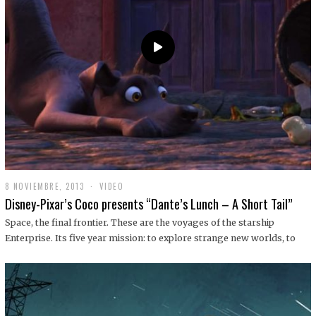
9
8 NOVIEMBRE, 2013
1
VIDEO
9
Disney-Pixar’s Coco presents “Dante’s Lunch – A Short Tail”
D
I
Space, the final frontier. These are the voyages of the starship
C
Enterprise. Its five year mission: to explore strange new worlds, to
I
E
M
B
R
E
,
2