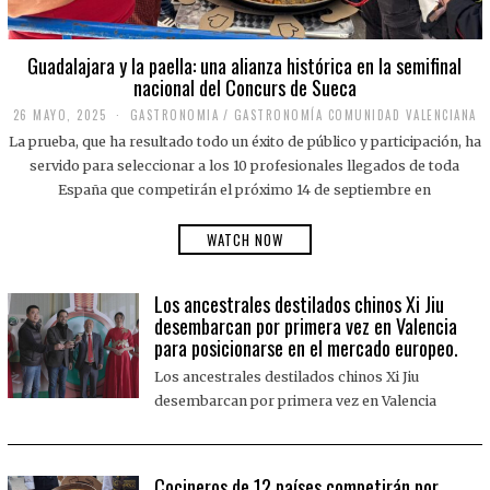
Guadalajara y la paella: una alianza histórica en la semifinal
nacional del Concurs de Sueca
26 MAYO, 2025
2
GASTRONOMIA
/
GASTRONOMÍA COMUNIDAD VALENCIANA
6
La prueba, que ha resultado todo un éxito de público y participación, ha
M
A
servido para seleccionar a los 10 profesionales llegados de toda
Y
España que competirán el próximo 14 de septiembre en
O
,
2
WATCH NOW
0
2
5
Los ancestrales destilados chinos Xi Jiu
desembarcan por primera vez en Valencia
para posicionarse en el mercado europeo.
Los ancestrales destilados chinos Xi Jiu
desembarcan por primera vez en Valencia
Cocineros de 12 países competirán por