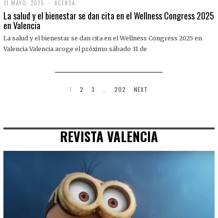
21 MAYO, 2025
2
AGENDA
1
La salud y el bienestar se dan cita en el Wellness Congress 2025
M
en Valencia
A
Y
La salud y el bienestar se dan cita en el Wellness Congress 2025 en
O
,
Valencia Valencia acoge el próximo sábado 31 de
2
0
2
5
1
2
3
…
202
NEXT
REVISTA VALENCIA