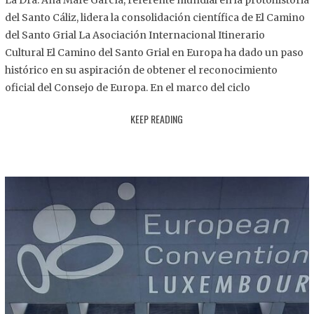
La Dra. Ana Mafé García, referente mundial en la protohistoria
8
del Santo Cáliz, lidera la consolidación científica de El Camino
.
del Santo Grial La Asociación Internacional Itinerario
2
Cultural El Camino del Santo Grial en Europa ha dado un paso
0
histórico en su aspiración de obtener el reconocimiento
2
oficial del Consejo de Europa. En el marco del ciclo
5
KEEP READING