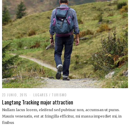
,
2
0
1
9
23 JUNIO, 2015
LUGARES
/
TURISMO
Langtang Tracking major attraction
Nullam lacus lorem, eleifend sed pulvinar non, accumsan ut purus.
Mauris venenatis, est at fringilla efficitur, mi massa imperdiet mi, in
finibus