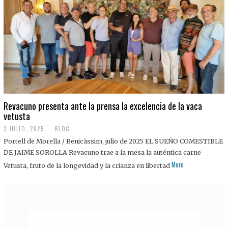
0
2
5
Revacuno presenta ante la prensa la excelencia de la vaca
vetusta
3 JULIO, 2025
1
BLOG
1
Portell de Morella / Benicàssim, julio de 2025 EL SUEÑO COMESTIBLE
J
U
DE JAIME SOROLLA Revacuno trae a la mesa la auténtica carne
L
More
Vetusta, fruto de la longevidad y la crianza en libertad
I
O
,
2
0
2
5