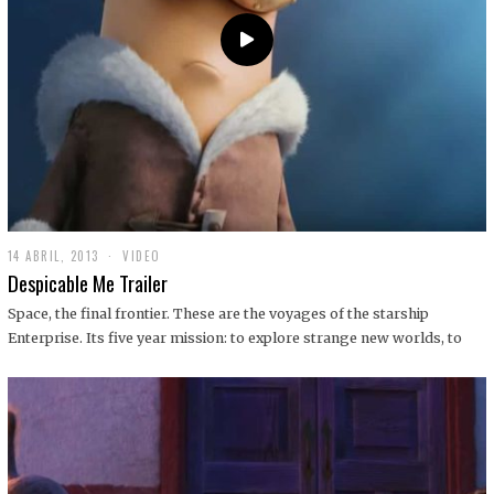
14 ABRIL, 2013
1
VIDEO
9
Despicable Me Trailer
D
I
Space, the final frontier. These are the voyages of the starship
C
Enterprise. Its five year mission: to explore strange new worlds, to
I
E
M
B
R
E
,
2
0
1