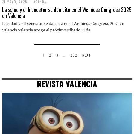
21 MAYO, 2025
2
AGENDA
1
La salud y el bienestar se dan cita en el Wellness Congress 2025
M
en Valencia
A
Y
La salud y el bienestar se dan cita en el Wellness Congress 2025 en
O
,
Valencia Valencia acoge el próximo sábado 31 de
2
0
2
5
1
2
3
…
202
NEXT
REVISTA VALENCIA