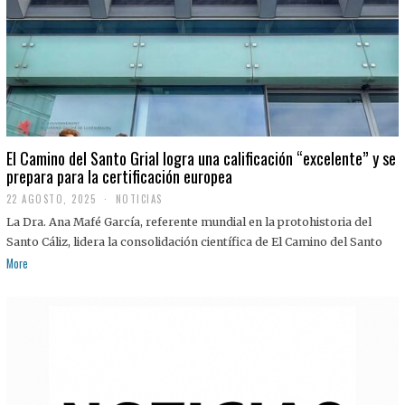
El Camino del Santo Grial logra una calificación “excelente” y se
prepara para la certificación europea
22 AGOSTO, 2025
2
NOTICIAS
2
La Dra. Ana Mafé García, referente mundial en la protohistoria del
A
G
Santo Cáliz, lidera la consolidación científica de El Camino del Santo
O
More
S
T
O
,
2
0
2
5