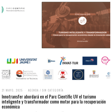
21 MAYO, 2025
2
AGENDA
/
SIN CATEGORÍA
1
Innotransfer abordará en el Parc Científic UV el turismo
M
inteligente y transformador como motor para la recuperación
A
económica
Y
O