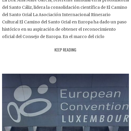
La Dra. Ana Mafé García, referente mundial en la protohistoria
8
del Santo Cáliz, lidera la consolidación científica de El Camino
.
del Santo Grial La Asociación Internacional Itinerario
2
Cultural El Camino del Santo Grial en Europa ha dado un paso
0
histórico en su aspiración de obtener el reconocimiento
2
oficial del Consejo de Europa. En el marco del ciclo
5
KEEP READING