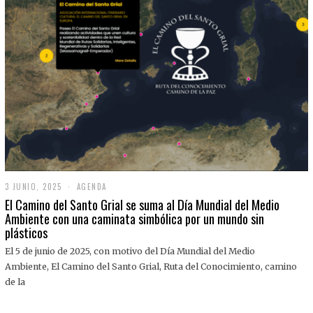
3 JUNIO, 2025
3
AGENDA
J
El Camino del Santo Grial se suma al Día Mundial del Medio
U
Ambiente con una caminata simbólica por un mundo sin
N
plásticos
I
O
,
El 5 de junio de 2025, con motivo del Día Mundial del Medio
2
Ambiente, El Camino del Santo Grial, Ruta del Conocimiento, camino
0
2
de la
5