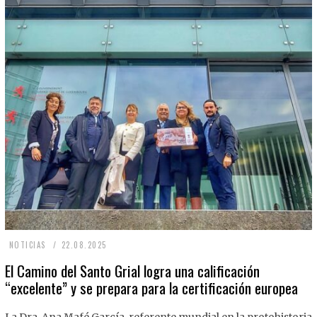
2
NOTICIAS
22.08.2025
2
El Camino del Santo Grial logra una calificación
“excelente” y se prepara para la certificación europea
.
0