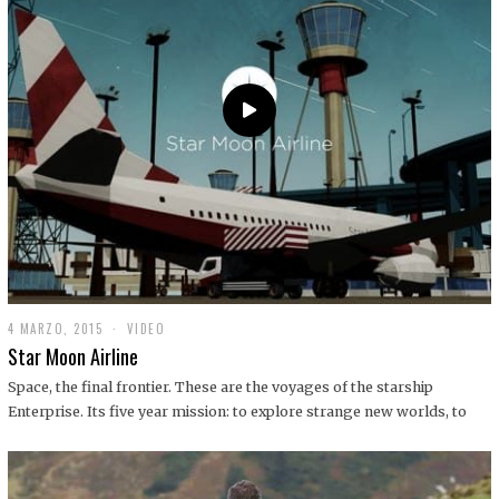
0
1
9
4 MARZO, 2015
1
VIDEO
9
Star Moon Airline
D
I
Space, the final frontier. These are the voyages of the starship
C
Enterprise. Its five year mission: to explore strange new worlds, to
I
E
M
B
R
E