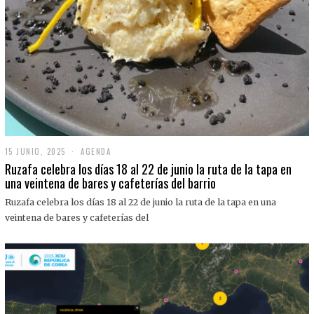
15 JUNIO, 2025
1
AGENDA
5
Ruzafa celebra los días 18 al 22 de junio la ruta de la tapa en
J
una veintena de bares y cafeterías del barrio
U
N
Ruzafa celebra los días 18 al 22 de junio la ruta de la tapa en una
I
O
veintena de bares y cafeterías del
,
2
0
2
5