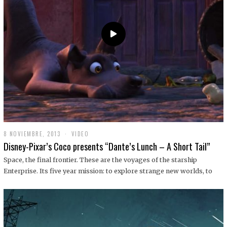
9
8 NOVIEMBRE, 2013
1
VIDEO
9
Disney-Pixar’s Coco presents “Dante’s Lunch – A Short Tail”
D
I
Space, the final frontier. These are the voyages of the starship
C
Enterprise. Its five year mission: to explore strange new worlds, to
I
E
M
B
R
E
,
2