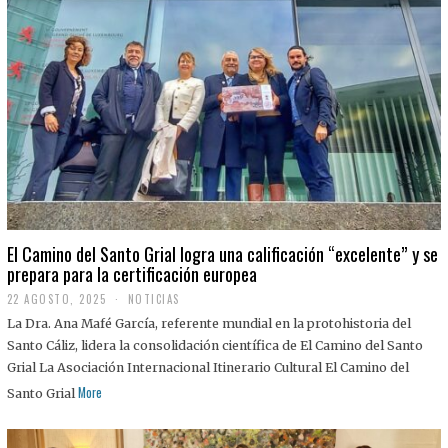
El Camino del Santo Grial logra una calificación “excelente” y se
prepara para la certificación europea
22 AGOSTO, 2025
2
NOTICIAS
2
La Dra. Ana Mafé García, referente mundial en la protohistoria del
A
G
Santo Cáliz, lidera la consolidación científica de El Camino del Santo
O
Grial La Asociación Internacional Itinerario Cultural El Camino del
S
T
More
Santo Grial
O
,
2