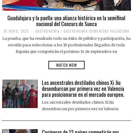
Guadalajara y la paella: una alianza histórica en la semifinal
nacional del Concurs de Sueca
26 MAYO, 2025
2
GASTRONOMIA
/
GASTRONOMÍA COMUNIDAD VALENCIANA
6
La prueba, que ha resultado todo un éxito de público y participación, ha
M
A
servido para seleccionar a los 10 profesionales llegados de toda
Y
España que competirán el próximo 14 de septiembre en
O
,
2
WATCH NOW
0
2
5
Los ancestrales destilados chinos Xi Jiu
desembarcan por primera vez en Valencia
para posicionarse en el mercado europeo.
Los ancestrales destilados chinos Xi Jiu
desembarcan por primera vez en Valencia
Cocineros de 12 países competirán por