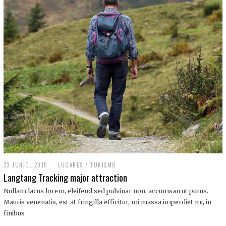
,
2
0
1
9
23 JUNIO, 2015
LUGARES
/
TURISMO
Langtang Tracking major attraction
Nullam lacus lorem, eleifend sed pulvinar non, accumsan ut purus.
Mauris venenatis, est at fringilla efficitur, mi massa imperdiet mi, in
finibus