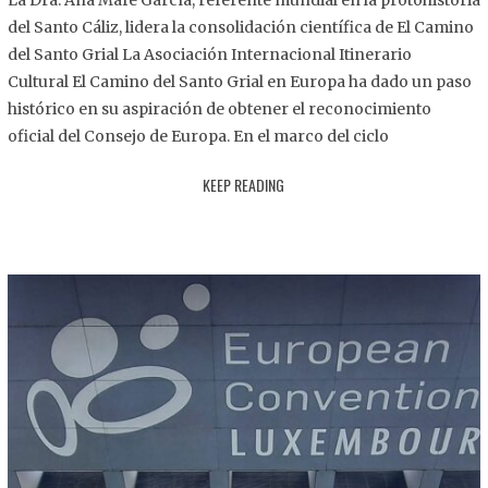
La Dra. Ana Mafé García, referente mundial en la protohistoria
8
del Santo Cáliz, lidera la consolidación científica de El Camino
.
del Santo Grial La Asociación Internacional Itinerario
2
Cultural El Camino del Santo Grial en Europa ha dado un paso
0
histórico en su aspiración de obtener el reconocimiento
2
oficial del Consejo de Europa. En el marco del ciclo
5
KEEP READING