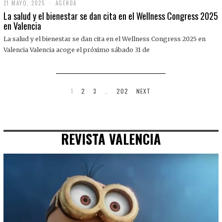
21 MAYO, 2025
2
AGENDA
1
La salud y el bienestar se dan cita en el Wellness Congress 2025
M
en Valencia
A
Y
La salud y el bienestar se dan cita en el Wellness Congress 2025 en
O
,
Valencia Valencia acoge el próximo sábado 31 de
2
0
2
5
1
2
3
…
202
NEXT
REVISTA VALENCIA