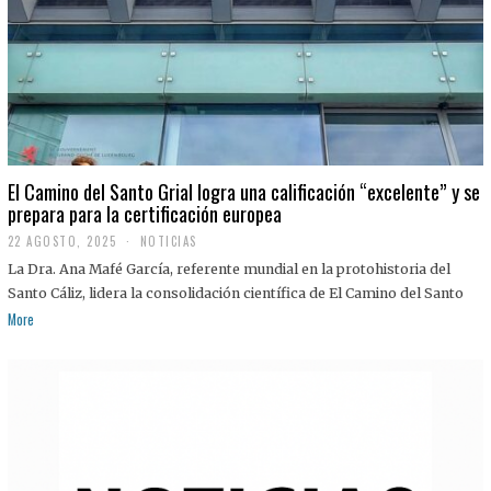
El Camino del Santo Grial logra una calificación “excelente” y se
prepara para la certificación europea
22 AGOSTO, 2025
2
NOTICIAS
2
La Dra. Ana Mafé García, referente mundial en la protohistoria del
A
G
Santo Cáliz, lidera la consolidación científica de El Camino del Santo
O
More
S
T
O
,
2
0
2
5