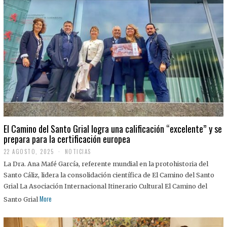
El Camino del Santo Grial logra una calificación “excelente” y se
prepara para la certificación europea
22 AGOSTO, 2025
2
NOTICIAS
2
La Dra. Ana Mafé García, referente mundial en la protohistoria del
A
G
Santo Cáliz, lidera la consolidación científica de El Camino del Santo
O
Grial La Asociación Internacional Itinerario Cultural El Camino del
S
T
More
Santo Grial
O
,
2