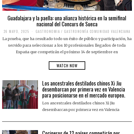
Guadalajara y la paella: una alianza histórica en la semifinal
nacional del Concurs de Sueca
26 MAYO, 2025
2
GASTRONOMIA
/
GASTRONOMÍA COMUNIDAD VALENCIANA
6
La prueba, que ha resultado todo un éxito de público y participación, ha
M
A
servido para seleccionar a los 10 profesionales llegados de toda
Y
España que competirán el próximo 14 de septiembre en
O
,
2
WATCH NOW
0
2
5
Los ancestrales destilados chinos Xi Jiu
desembarcan por primera vez en Valencia
para posicionarse en el mercado europeo.
Los ancestrales destilados chinos Xi Jiu
desembarcan por primera vez en Valencia
Cocineros de 12 países competirán por