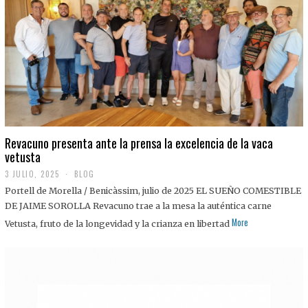
0
2
5
Revacuno presenta ante la prensa la excelencia de la vaca
vetusta
3 JULIO, 2025
1
BLOG
1
Portell de Morella / Benicàssim, julio de 2025 EL SUEÑO COMESTIBLE
J
U
DE JAIME SOROLLA Revacuno trae a la mesa la auténtica carne
L
More
Vetusta, fruto de la longevidad y la crianza en libertad
I
O
,
2
0
2
5