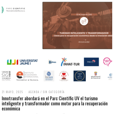
21 MAYO, 2025
2
AGENDA
/
SIN CATEGORÍA
1
Innotransfer abordará en el Parc Científic UV el turismo
M
inteligente y transformador como motor para la recuperación
A
económica
Y
O