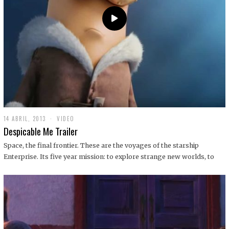
14 ABRIL, 2013
1
VIDEO
9
Despicable Me Trailer
D
I
Space, the final frontier. These are the voyages of the starship
C
Enterprise. Its five year mission: to explore strange new worlds, to
I
E
M
B
R
E
,
2
0
1