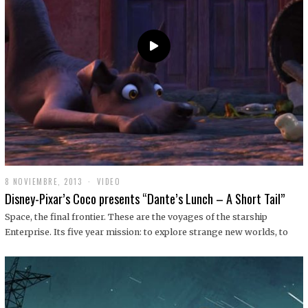
9
8 NOVIEMBRE, 2013
1
VIDEO
9
Disney-Pixar’s Coco presents “Dante’s Lunch – A Short Tail”
D
I
Space, the final frontier. These are the voyages of the starship
C
Enterprise. Its five year mission: to explore strange new worlds, to
I
E
M
B
R
E
,
2