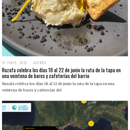
15 JUNIO, 2025
1
AGENDA
5
Ruzafa celebra los días 18 al 22 de junio la ruta de la tapa en
J
una veintena de bares y cafeterías del barrio
U
N
Ruzafa celebra los días 18 al 22 de junio la ruta de la tapa en una
I
O
veintena de bares y cafeterías del
,
2
0
2
5