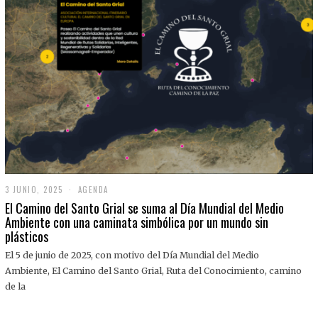
3 JUNIO, 2025
3
AGENDA
J
El Camino del Santo Grial se suma al Día Mundial del Medio
U
Ambiente con una caminata simbólica por un mundo sin
N
plásticos
I
O
,
El 5 de junio de 2025, con motivo del Día Mundial del Medio
2
Ambiente, El Camino del Santo Grial, Ruta del Conocimiento, camino
0
2
de la
5