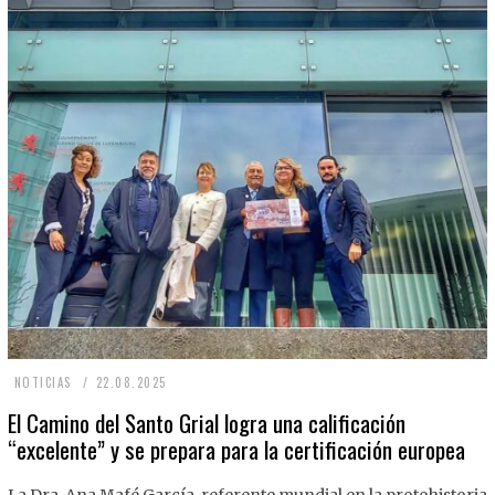
2
NOTICIAS
22.08.2025
2
El Camino del Santo Grial logra una calificación
“excelente” y se prepara para la certificación europea
.
0