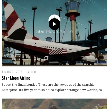
0
1
9
4 MARZO, 2015
1
VIDEO
9
Star Moon Airline
D
I
Space, the final frontier. These are the voyages of the starship
C
Enterprise. Its five year mission: to explore strange new worlds, to
I
E
M
B
R
E