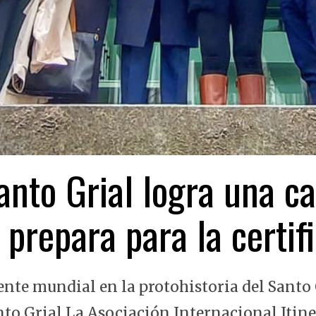
nto Grial logra una ca
 prepara para la certi
ente mundial en la protohistoria del Santo 
nto Grial La Asociación Internacional Itin