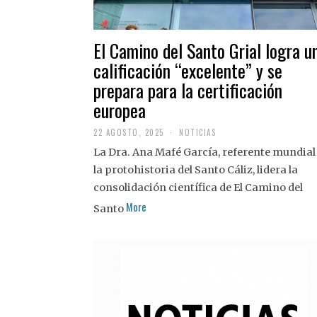
El Camino del Santo Grial logra u
calificación “excelente” y se
prepara para la certificación
europea
22 AGOSTO, 2025
2
NOTICIAS
2
La Dra. Ana Mafé García, referente mundial
A
G
la protohistoria del Santo Cáliz, lidera la
O
S
consolidación científica de El Camino del
T
More
O
Santo
,
2
0
2
5