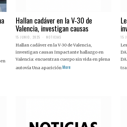
na
Hallan cadáver en la V-30 de
Le
Valencia, investigan causas
in
15 JUNIO, 2025
NOTICIAS
15 
Hallan cadáver en la V-30 de Valencia,
Les
investigan causas Impactante hallazgo en
DA
Valencia: encuentran cuerpo sin vida en plena
DA
 en
More
autovía Una aparición
tra