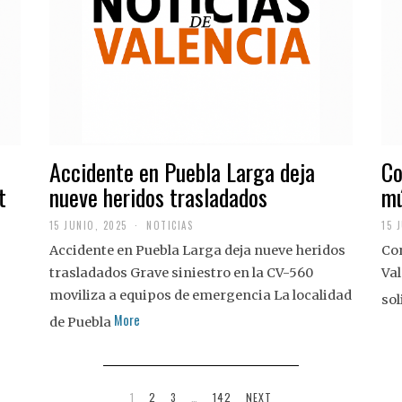
Accidente en Puebla Larga deja
Co
t
nueve heridos trasladados
mú
15 JUNIO, 2025
NOTICIAS
15 
Accidente en Puebla Larga deja nueve heridos
Con
trasladados Grave siniestro en la CV-560
Val
moviliza a equipos de emergencia La localidad
sol
More
de Puebla
1
2
3
…
142
NEXT