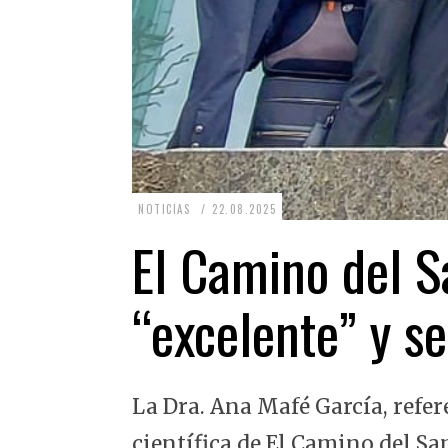
2
NOTICIAS
22.08.2025
2
El Camino del Sa
.
0
“excelente” y se
8
.
2
La Dra. Ana Mafé García, refer
0
2
científica de El Camino del Sa