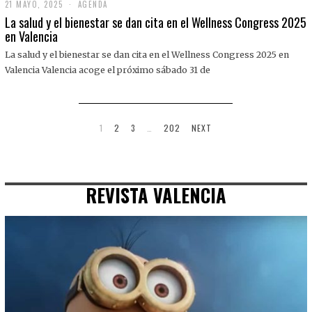
21 MAYO, 2025
2
AGENDA
1
La salud y el bienestar se dan cita en el Wellness Congress 2025
M
en Valencia
A
Y
La salud y el bienestar se dan cita en el Wellness Congress 2025 en
O
,
Valencia Valencia acoge el próximo sábado 31 de
2
0
2
5
1
2
3
…
202
NEXT
REVISTA VALENCIA