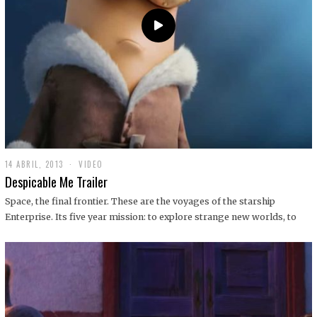
14 ABRIL, 2013
1
VIDEO
9
Despicable Me Trailer
D
I
Space, the final frontier. These are the voyages of the starship
C
Enterprise. Its five year mission: to explore strange new worlds, to
I
E
M
B
R
E
,
2
0
1