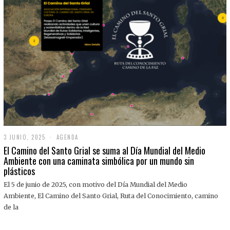
3 JUNIO, 2025
3
AGENDA
J
El Camino del Santo Grial se suma al Día Mundial del Medio
U
Ambiente con una caminata simbólica por un mundo sin
N
plásticos
I
O
,
El 5 de junio de 2025, con motivo del Día Mundial del Medio
2
Ambiente, El Camino del Santo Grial, Ruta del Conocimiento, camino
0
2
de la
5