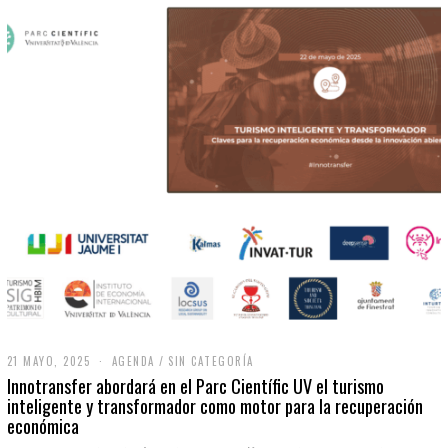
21 MAYO, 2025
2
AGENDA
/
SIN CATEGORÍA
1
Innotransfer abordará en el Parc Científic UV el turismo
M
inteligente y transformador como motor para la recuperación
A
económica
Y
O