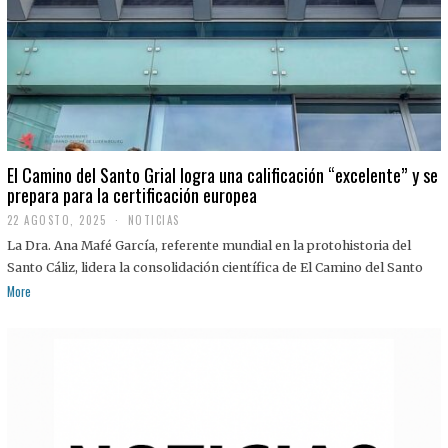
El Camino del Santo Grial logra una calificación “excelente” y se
prepara para la certificación europea
22 AGOSTO, 2025
2
NOTICIAS
2
La Dra. Ana Mafé García, referente mundial en la protohistoria del
A
G
Santo Cáliz, lidera la consolidación científica de El Camino del Santo
O
More
S
T
O
,
2
0
2
5