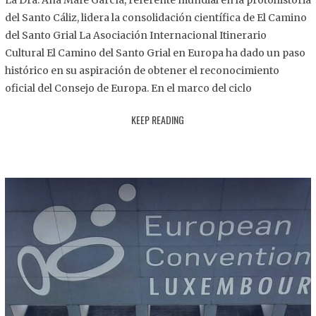
La Dra. Ana Mafé García, referente mundial en la protohistoria
8
del Santo Cáliz, lidera la consolidación científica de El Camino
.
del Santo Grial La Asociación Internacional Itinerario
2
Cultural El Camino del Santo Grial en Europa ha dado un paso
0
histórico en su aspiración de obtener el reconocimiento
2
oficial del Consejo de Europa. En el marco del ciclo
5
KEEP READING