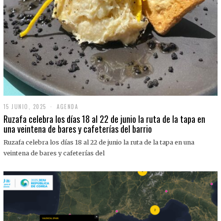
15 JUNIO, 2025
1
AGENDA
5
Ruzafa celebra los días 18 al 22 de junio la ruta de la tapa en
J
una veintena de bares y cafeterías del barrio
U
N
Ruzafa celebra los días 18 al 22 de junio la ruta de la tapa en una
I
O
veintena de bares y cafeterías del
,
2
0
2
5