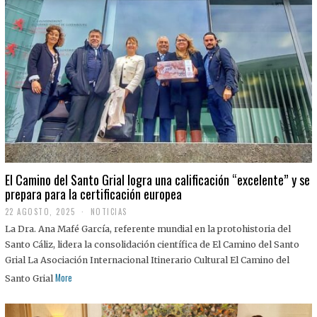
El Camino del Santo Grial logra una calificación “excelente” y se
prepara para la certificación europea
22 AGOSTO, 2025
2
NOTICIAS
2
La Dra. Ana Mafé García, referente mundial en la protohistoria del
A
G
Santo Cáliz, lidera la consolidación científica de El Camino del Santo
O
Grial La Asociación Internacional Itinerario Cultural El Camino del
S
T
More
Santo Grial
O
,
2