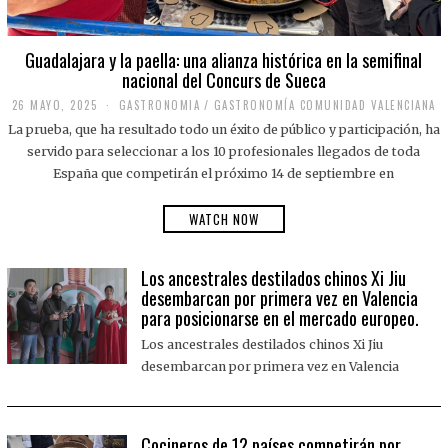
Guadalajara y la paella: una alianza histórica en la semifinal
nacional del Concurs de Sueca
26 MAYO, 2025
2
GASTRONOMIA
/
GASTRONOMÍA COMUNIDAD VALENCIANA
6
La prueba, que ha resultado todo un éxito de público y participación, ha
M
A
servido para seleccionar a los 10 profesionales llegados de toda
Y
España que competirán el próximo 14 de septiembre en
O
,
2
WATCH NOW
0
2
5
Los ancestrales destilados chinos Xi Jiu
desembarcan por primera vez en Valencia
para posicionarse en el mercado europeo.
Los ancestrales destilados chinos Xi Jiu
desembarcan por primera vez en Valencia
Cocineros de 12 países competirán por