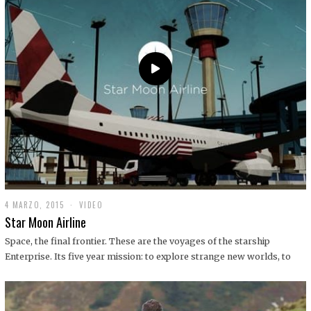
0
1
9
4 MARZO, 2015
1
VIDEO
9
Star Moon Airline
D
I
Space, the final frontier. These are the voyages of the starship
C
Enterprise. Its five year mission: to explore strange new worlds, to
I
E
M
B
R
E