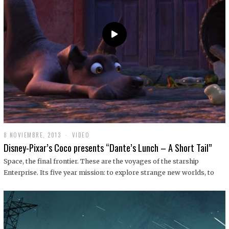
9
8 NOVIEMBRE, 2013
1
VIDEO
9
Disney-Pixar’s Coco presents “Dante’s Lunch – A Short Tail”
D
I
Space, the final frontier. These are the voyages of the starship
C
Enterprise. Its five year mission: to explore strange new worlds, to
I
E
M
B
R
E
,
2