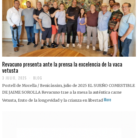
0
2
5
Revacuno presenta ante la prensa la excelencia de la vaca
vetusta
3 JULIO, 2025
1
BLOG
1
Portell de Morella / Benicàssim, julio de 2025 EL SUEÑO COMESTIBLE
J
U
DE JAIME SOROLLA Revacuno trae a la mesa la auténtica carne
L
More
Vetusta, fruto de la longevidad y la crianza en libertad
I
O
,
2
0
2
5