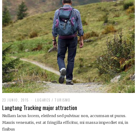
,
2
0
1
9
23 JUNIO, 2015
LUGARES
/
TURISMO
Langtang Tracking major attraction
Nullam lacus lorem, eleifend sed pulvinar non, accumsan ut purus.
Mauris venenatis, est at fringilla efficitur, mi massa imperdiet mi, in
finibus