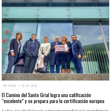
2
NOTICIAS
22.08.2025
2
El Camino del Santo Grial logra una calificación
“excelente” y se prepara para la certificación europea
.
0