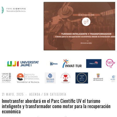
21 MAYO, 2025
2
AGENDA
/
SIN CATEGORÍA
1
Innotransfer abordará en el Parc Científic UV el turismo
M
inteligente y transformador como motor para la recuperación
A
económica
Y
O