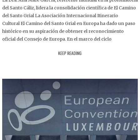
La Dra. Ana Mafé García, referente mundial en la protohistoria
8
del Santo Cáliz, lidera la consolidación científica de El Camino
.
del Santo Grial La Asociación Internacional Itinerario
2
Cultural El Camino del Santo Grial en Europa ha dado un paso
0
histórico en su aspiración de obtener el reconocimiento
2
oficial del Consejo de Europa. En el marco del ciclo
5
KEEP READING