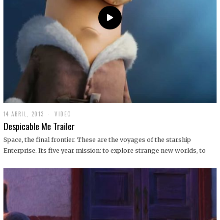
14 ABRIL, 2013
1
VIDEO
9
Despicable Me Trailer
D
I
Space, the final frontier. These are the voyages of the starship
C
Enterprise. Its five year mission: to explore strange new worlds, to
I
E
M
B
R
E
,
2
0
1