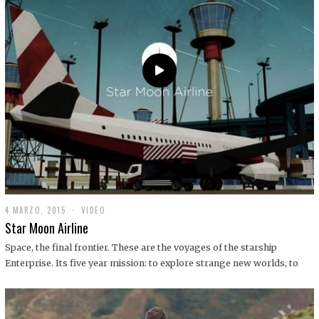
0
1
9
4 MARZO, 2015
1
VIDEO
9
Star Moon Airline
D
I
Space, the final frontier. These are the voyages of the starship
C
Enterprise. Its five year mission: to explore strange new worlds, to
I
E
M
B
R
E