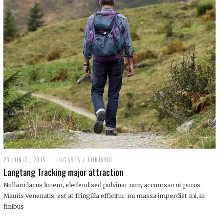
,
2
0
1
9
23 JUNIO, 2015
LUGARES
/
TURISMO
Langtang Tracking major attraction
Nullam lacus lorem, eleifend sed pulvinar non, accumsan ut purus.
Mauris venenatis, est at fringilla efficitur, mi massa imperdiet mi, in
finibus