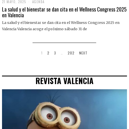
21 MAYO, 2025
2
AGENDA
1
La salud y el bienestar se dan cita en el Wellness Congress 2025
M
en Valencia
A
Y
La salud y el bienestar se dan cita en el Wellness Congress 2025 en
O
,
Valencia Valencia acoge el próximo sábado 31 de
2
0
2
5
1
2
3
…
202
NEXT
REVISTA VALENCIA