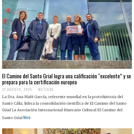
El Camino del Santo Grial logra una calificación “excelente” y se
prepara para la certificación europea
22 AGOSTO, 2025
2
NOTICIAS
2
La Dra. Ana Mafé García, referente mundial en la protohistoria del
A
G
Santo Cáliz, lidera la consolidación científica de El Camino del Santo
O
Grial La Asociación Internacional Itinerario Cultural El Camino del
S
T
More
Santo Grial
O
,
2