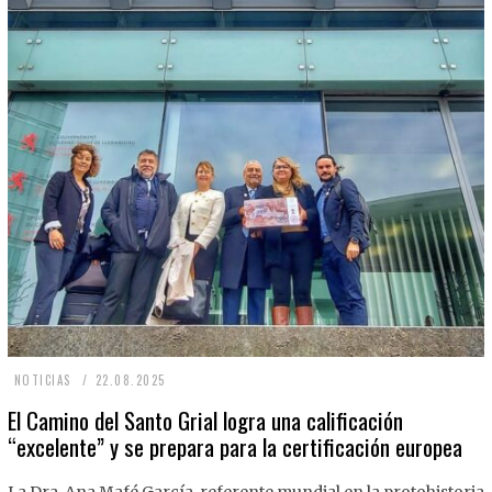
2
NOTICIAS
22.08.2025
2
El Camino del Santo Grial logra una calificación
“excelente” y se prepara para la certificación europea
.
0