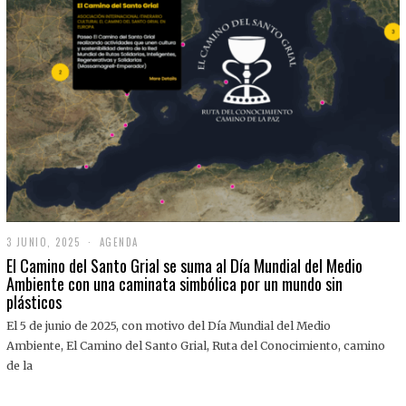
3 JUNIO, 2025
3
AGENDA
J
El Camino del Santo Grial se suma al Día Mundial del Medio
U
Ambiente con una caminata simbólica por un mundo sin
N
plásticos
I
O
,
El 5 de junio de 2025, con motivo del Día Mundial del Medio
2
Ambiente, El Camino del Santo Grial, Ruta del Conocimiento, camino
0
2
de la
5