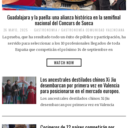
Guadalajara y la paella: una alianza histórica en la semifinal
nacional del Concurs de Sueca
26 MAYO, 2025
2
GASTRONOMIA
/
GASTRONOMÍA COMUNIDAD VALENCIANA
6
La prueba, que ha resultado todo un éxito de público y participación, ha
M
A
servido para seleccionar a los 10 profesionales llegados de toda
Y
España que competirán el próximo 14 de septiembre en
O
,
2
WATCH NOW
0
2
5
Los ancestrales destilados chinos Xi Jiu
desembarcan por primera vez en Valencia
para posicionarse en el mercado europeo.
Los ancestrales destilados chinos Xi Jiu
desembarcan por primera vez en Valencia
Cocineros de 12 países competirán por