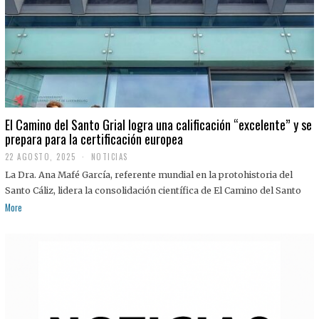
El Camino del Santo Grial logra una calificación “excelente” y se
prepara para la certificación europea
22 AGOSTO, 2025
2
NOTICIAS
2
La Dra. Ana Mafé García, referente mundial en la protohistoria del
A
G
Santo Cáliz, lidera la consolidación científica de El Camino del Santo
O
More
S
T
O
,
2
0
2
5