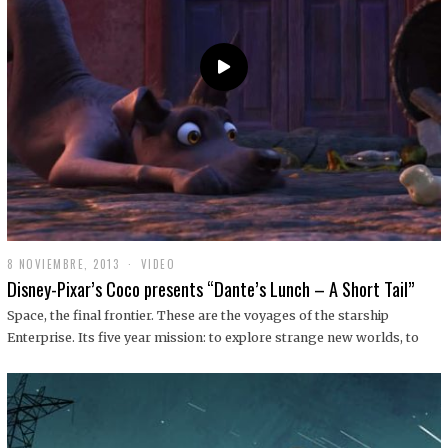
9
8 NOVIEMBRE, 2013
1
VIDEO
9
Disney-Pixar’s Coco presents “Dante’s Lunch – A Short Tail”
D
I
Space, the final frontier. These are the voyages of the starship
C
Enterprise. Its five year mission: to explore strange new worlds, to
I
E
M
B
R
E
,
2