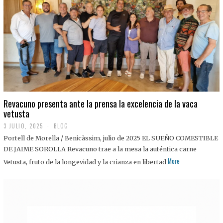
0
2
5
Revacuno presenta ante la prensa la excelencia de la vaca
vetusta
3 JULIO, 2025
1
BLOG
1
Portell de Morella / Benicàssim, julio de 2025 EL SUEÑO COMESTIBLE
J
U
DE JAIME SOROLLA Revacuno trae a la mesa la auténtica carne
L
More
Vetusta, fruto de la longevidad y la crianza en libertad
I
O
,
2
0
2
5