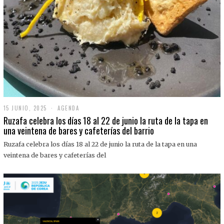
15 JUNIO, 2025
1
AGENDA
5
Ruzafa celebra los días 18 al 22 de junio la ruta de la tapa en
J
una veintena de bares y cafeterías del barrio
U
N
Ruzafa celebra los días 18 al 22 de junio la ruta de la tapa en una
I
O
veintena de bares y cafeterías del
,
2
0
2
5