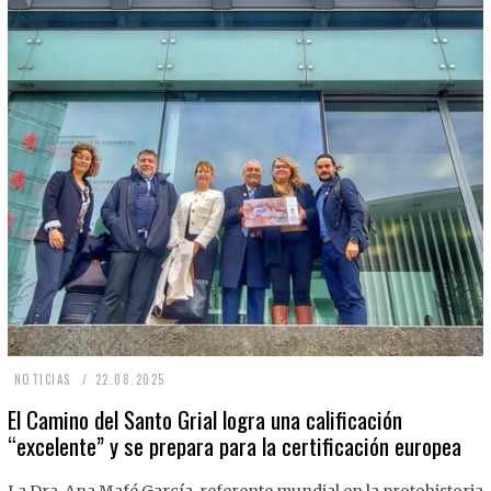
2
NOTICIAS
22.08.2025
2
El Camino del Santo Grial logra una calificación
“excelente” y se prepara para la certificación europea
.
0