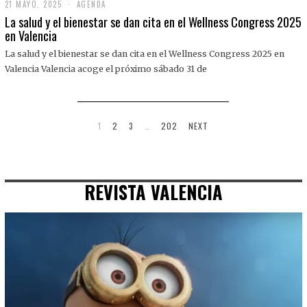
21 MAYO, 2025
2
AGENDA
1
La salud y el bienestar se dan cita en el Wellness Congress 2025
M
en Valencia
A
Y
La salud y el bienestar se dan cita en el Wellness Congress 2025 en
O
,
Valencia Valencia acoge el próximo sábado 31 de
2
0
2
5
1
2
3
…
202
NEXT
REVISTA VALENCIA