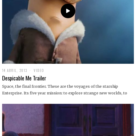
14 ABRIL, 2013
1
VIDEO
9
Despicable Me Trailer
D
I
Space, the final frontier. These are the voyages of the starship
C
Enterprise. Its five year mission: to explore strange new worlds, to
I
E
M
B
R
E
,
2
0
1