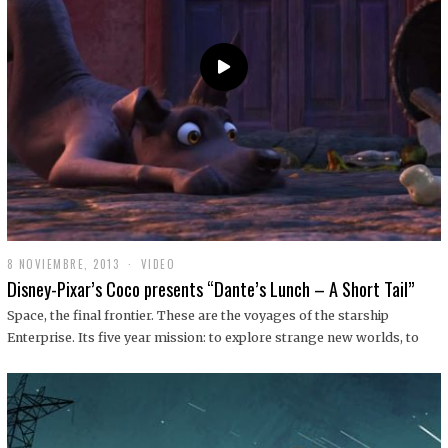
9
8 NOVIEMBRE, 2013
1
VIDEO
9
Disney-Pixar’s Coco presents “Dante’s Lunch – A Short Tail”
D
I
Space, the final frontier. These are the voyages of the starship
C
Enterprise. Its five year mission: to explore strange new worlds, to
I
E
M
B
R
E
,
2