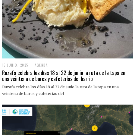
15 JUNIO, 2025
1
AGENDA
5
Ruzafa celebra los días 18 al 22 de junio la ruta de la tapa en
J
una veintena de bares y cafeterías del barrio
U
N
Ruzafa celebra los días 18 al 22 de junio la ruta de la tapa en una
I
O
veintena de bares y cafeterías del
,
2
0
2
5