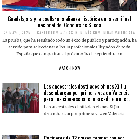
Guadalajara y la paella: una alianza histórica en la semifinal
nacional del Concurs de Sueca
26 MAYO, 2025
2
GASTRONOMIA
/
GASTRONOMÍA COMUNIDAD VALENCIANA
6
La prueba, que ha resultado todo un éxito de público y participación, ha
M
A
servido para seleccionar a los 10 profesionales llegados de toda
Y
España que competirán el próximo 14 de septiembre en
O
,
2
WATCH NOW
0
2
5
Los ancestrales destilados chinos Xi Jiu
desembarcan por primera vez en Valencia
para posicionarse en el mercado europeo.
Los ancestrales destilados chinos Xi Jiu
desembarcan por primera vez en Valencia
Cocineros de 12 países competirán por