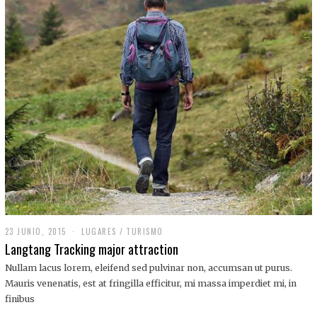
,
2
0
1
9
23 JUNIO, 2015
LUGARES
/
TURISMO
Langtang Tracking major attraction
Nullam lacus lorem, eleifend sed pulvinar non, accumsan ut purus.
Mauris venenatis, est at fringilla efficitur, mi massa imperdiet mi, in
finibus