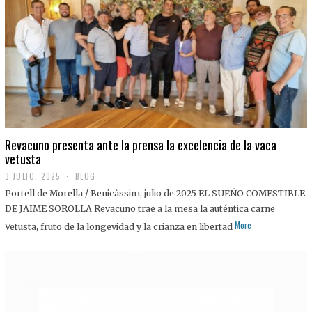
0
2
5
Revacuno presenta ante la prensa la excelencia de la vaca
vetusta
3 JULIO, 2025
1
BLOG
1
Portell de Morella / Benicàssim, julio de 2025 EL SUEÑO COMESTIBLE
J
U
DE JAIME SOROLLA Revacuno trae a la mesa la auténtica carne
L
More
Vetusta, fruto de la longevidad y la crianza en libertad
I
O
,
2
0
2
5