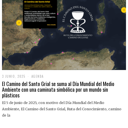
3 JUNIO, 2025
3
AGENDA
J
El Camino del Santo Grial se suma al Día Mundial del Medio
U
Ambiente con una caminata simbólica por un mundo sin
N
plásticos
I
O
,
El 5 de junio de 2025, con motivo del Día Mundial del Medio
2
Ambiente, El Camino del Santo Grial, Ruta del Conocimiento, camino
0
2
de la
5