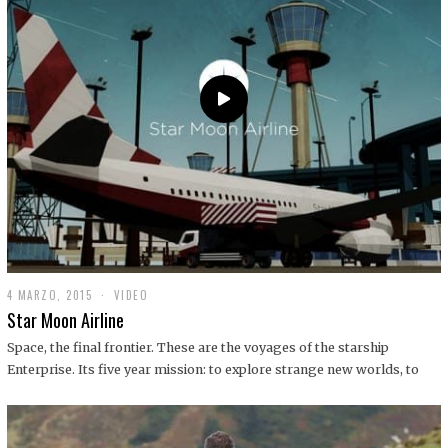
0
1
9
4 MARZO, 2015
1
VIDEO
9
Star Moon Airline
D
I
Space, the final frontier. These are the voyages of the starship
C
Enterprise. Its five year mission: to explore strange new worlds, to
I
E
M
B
R
E