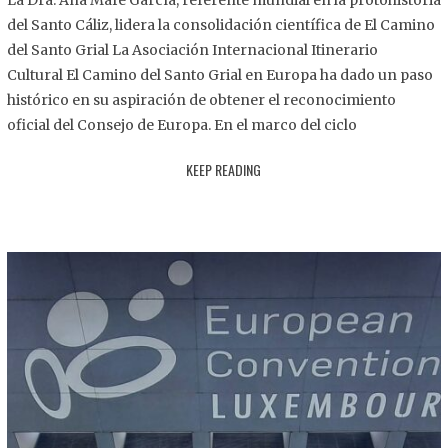
La Dra. Ana Mafé García, referente mundial en la protohistoria
8
del Santo Cáliz, lidera la consolidación científica de El Camino
.
del Santo Grial La Asociación Internacional Itinerario
2
Cultural El Camino del Santo Grial en Europa ha dado un paso
0
histórico en su aspiración de obtener el reconocimiento
2
oficial del Consejo de Europa. En el marco del ciclo
5
KEEP READING