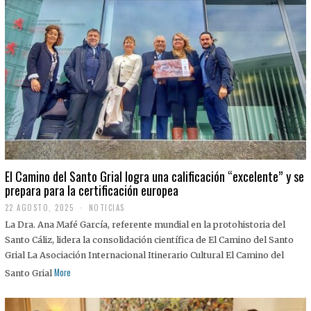
El Camino del Santo Grial logra una calificación “excelente” y se
prepara para la certificación europea
22 AGOSTO, 2025
2
NOTICIAS
2
La Dra. Ana Mafé García, referente mundial en la protohistoria del
A
G
Santo Cáliz, lidera la consolidación científica de El Camino del Santo
O
Grial La Asociación Internacional Itinerario Cultural El Camino del
S
T
More
Santo Grial
O
,
2