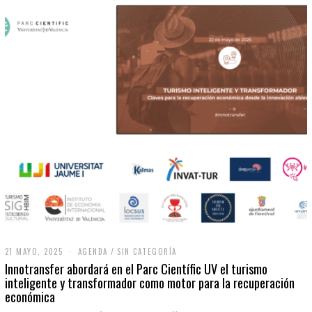
21 MAYO, 2025
2
AGENDA
/
SIN CATEGORÍA
1
Innotransfer abordará en el Parc Científic UV el turismo
M
inteligente y transformador como motor para la recuperación
A
económica
Y
O