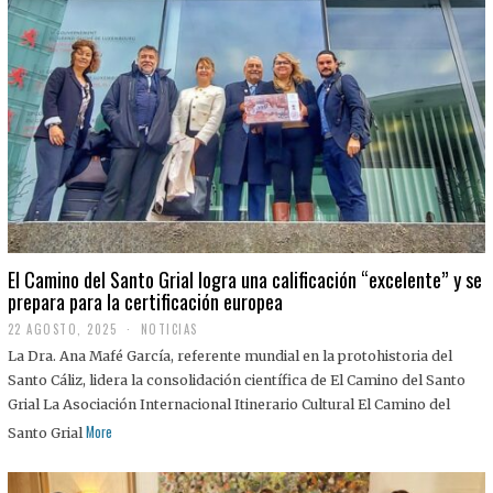
El Camino del Santo Grial logra una calificación “excelente” y se
prepara para la certificación europea
22 AGOSTO, 2025
2
NOTICIAS
2
La Dra. Ana Mafé García, referente mundial en la protohistoria del
A
G
Santo Cáliz, lidera la consolidación científica de El Camino del Santo
O
Grial La Asociación Internacional Itinerario Cultural El Camino del
S
T
More
Santo Grial
O
,
2