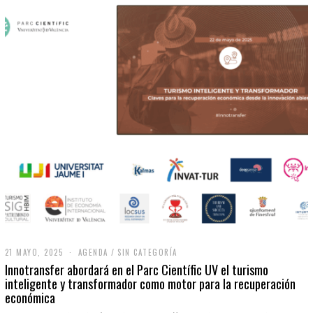
21 MAYO, 2025
2
AGENDA
/
SIN CATEGORÍA
1
Innotransfer abordará en el Parc Científic UV el turismo
M
inteligente y transformador como motor para la recuperación
A
económica
Y
O