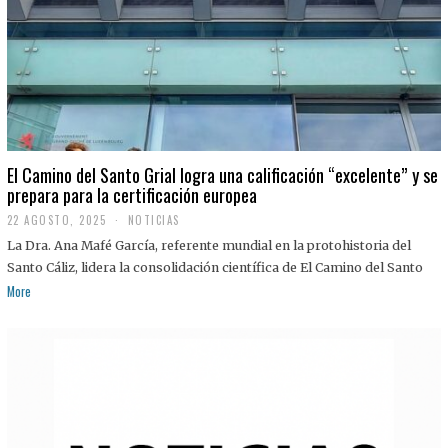
El Camino del Santo Grial logra una calificación “excelente” y se
prepara para la certificación europea
22 AGOSTO, 2025
2
NOTICIAS
2
La Dra. Ana Mafé García, referente mundial en la protohistoria del
A
G
Santo Cáliz, lidera la consolidación científica de El Camino del Santo
O
More
S
T
O
,
2
0
2
5