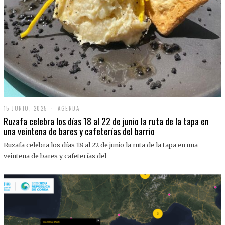
15 JUNIO, 2025
1
AGENDA
5
Ruzafa celebra los días 18 al 22 de junio la ruta de la tapa en
J
una veintena de bares y cafeterías del barrio
U
N
Ruzafa celebra los días 18 al 22 de junio la ruta de la tapa en una
I
O
veintena de bares y cafeterías del
,
2
0
2
5