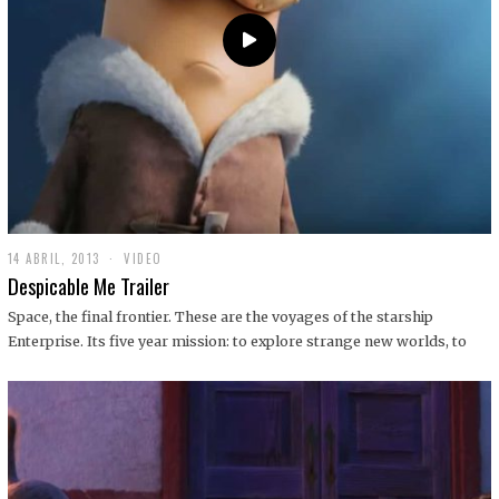
14 ABRIL, 2013
1
VIDEO
9
Despicable Me Trailer
D
I
Space, the final frontier. These are the voyages of the starship
C
Enterprise. Its five year mission: to explore strange new worlds, to
I
E
M
B
R
E
,
2
0
1