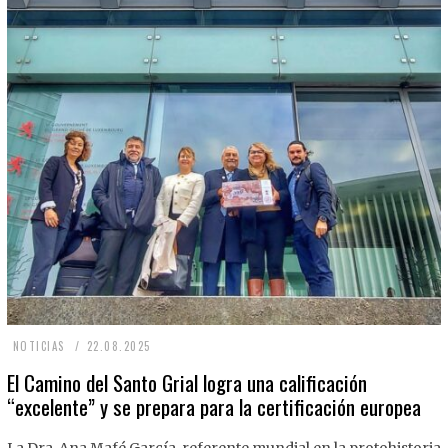
2
NOTICIAS
22.08.2025
2
El Camino del Santo Grial logra una calificación
“excelente” y se prepara para la certificación europea
.
0