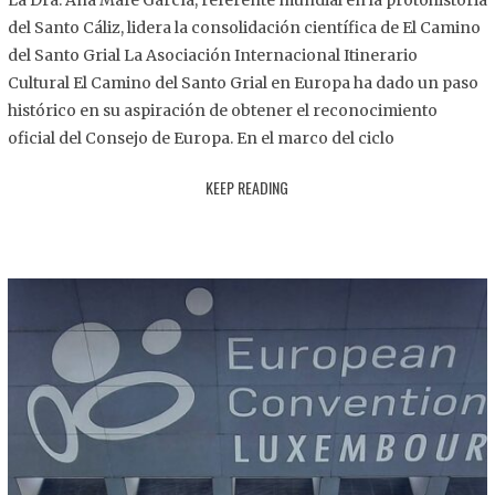
La Dra. Ana Mafé García, referente mundial en la protohistoria
8
del Santo Cáliz, lidera la consolidación científica de El Camino
.
del Santo Grial La Asociación Internacional Itinerario
2
Cultural El Camino del Santo Grial en Europa ha dado un paso
0
histórico en su aspiración de obtener el reconocimiento
2
oficial del Consejo de Europa. En el marco del ciclo
5
KEEP READING