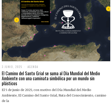
3 JUNIO, 2025
3
AGENDA
J
El Camino del Santo Grial se suma al Día Mundial del Medio
U
Ambiente con una caminata simbólica por un mundo sin
N
plásticos
I
O
,
El 5 de junio de 2025, con motivo del Día Mundial del Medio
2
Ambiente, El Camino del Santo Grial, Ruta del Conocimiento, camino
0
2
de la
5