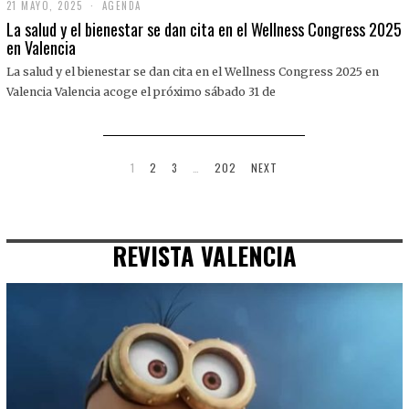
21 MAYO, 2025
2
AGENDA
1
La salud y el bienestar se dan cita en el Wellness Congress 2025
M
en Valencia
A
Y
La salud y el bienestar se dan cita en el Wellness Congress 2025 en
O
,
Valencia Valencia acoge el próximo sábado 31 de
2
0
2
5
1
2
3
…
202
NEXT
REVISTA VALENCIA