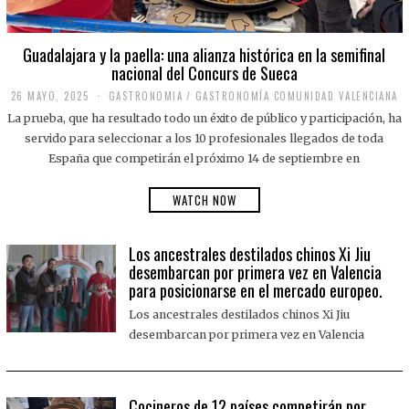
Guadalajara y la paella: una alianza histórica en la semifinal
nacional del Concurs de Sueca
26 MAYO, 2025
2
GASTRONOMIA
/
GASTRONOMÍA COMUNIDAD VALENCIANA
6
La prueba, que ha resultado todo un éxito de público y participación, ha
M
A
servido para seleccionar a los 10 profesionales llegados de toda
Y
España que competirán el próximo 14 de septiembre en
O
,
2
WATCH NOW
0
2
5
Los ancestrales destilados chinos Xi Jiu
desembarcan por primera vez en Valencia
para posicionarse en el mercado europeo.
Los ancestrales destilados chinos Xi Jiu
desembarcan por primera vez en Valencia
Cocineros de 12 países competirán por