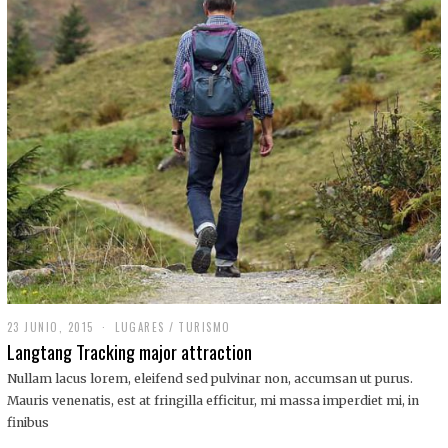
,
2
0
1
9
23 JUNIO, 2015
LUGARES
/
TURISMO
Langtang Tracking major attraction
Nullam lacus lorem, eleifend sed pulvinar non, accumsan ut purus.
Mauris venenatis, est at fringilla efficitur, mi massa imperdiet mi, in
finibus