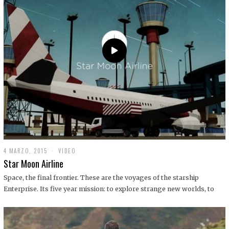
0
1
9
4 MARZO, 2015
1
VIDEO
9
Star Moon Airline
D
I
Space, the final frontier. These are the voyages of the starship
C
Enterprise. Its five year mission: to explore strange new worlds, to
I
E
M
B
R
E