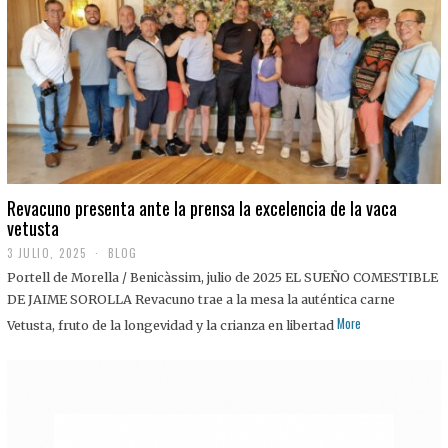
0
2
5
Revacuno presenta ante la prensa la excelencia de la vaca
vetusta
3 JULIO, 2025
1
BLOG
1
Portell de Morella / Benicàssim, julio de 2025 EL SUEÑO COMESTIBLE
J
U
DE JAIME SOROLLA Revacuno trae a la mesa la auténtica carne
L
More
Vetusta, fruto de la longevidad y la crianza en libertad
I
O
,
2
0
2
5