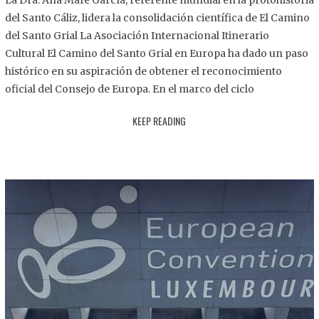
La Dra. Ana Mafé García, referente mundial en la protohistoria
8
del Santo Cáliz, lidera la consolidación científica de El Camino
.
del Santo Grial La Asociación Internacional Itinerario
2
Cultural El Camino del Santo Grial en Europa ha dado un paso
0
histórico en su aspiración de obtener el reconocimiento
2
oficial del Consejo de Europa. En el marco del ciclo
5
KEEP READING