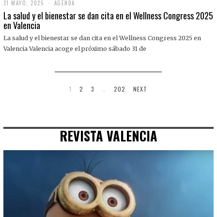
21 MAYO, 2025
2
AGENDA
1
La salud y el bienestar se dan cita en el Wellness Congress 2025
M
en Valencia
A
Y
La salud y el bienestar se dan cita en el Wellness Congress 2025 en
O
,
Valencia Valencia acoge el próximo sábado 31 de
2
0
2
5
1
2
3
…
202
NEXT
REVISTA VALENCIA