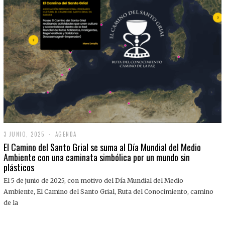
3 JUNIO, 2025
3
AGENDA
J
El Camino del Santo Grial se suma al Día Mundial del Medio
U
Ambiente con una caminata simbólica por un mundo sin
N
plásticos
I
O
,
El 5 de junio de 2025, con motivo del Día Mundial del Medio
2
Ambiente, El Camino del Santo Grial, Ruta del Conocimiento, camino
0
2
de la
5