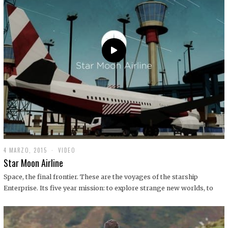
0
1
9
4 MARZO, 2015
1
VIDEO
9
Star Moon Airline
D
I
Space, the final frontier. These are the voyages of the starship
C
Enterprise. Its five year mission: to explore strange new worlds, to
I
E
M
B
R
E