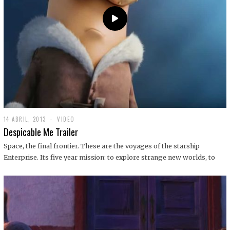
14 ABRIL, 2013
1
VIDEO
9
Despicable Me Trailer
D
I
Space, the final frontier. These are the voyages of the starship
C
Enterprise. Its five year mission: to explore strange new worlds, to
I
E
M
B
R
E
,
2
0
1