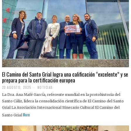
El Camino del Santo Grial logra una calificación “excelente” y se
prepara para la certificación europea
22 AGOSTO, 2025
2
NOTICIAS
2
La Dra. Ana Mafé García, referente mundial en la protohistoria del
A
G
Santo Cáliz, lidera la consolidación científica de El Camino del Santo
O
Grial La Asociación Internacional Itinerario Cultural El Camino del
S
T
More
Santo Grial
O
,
2