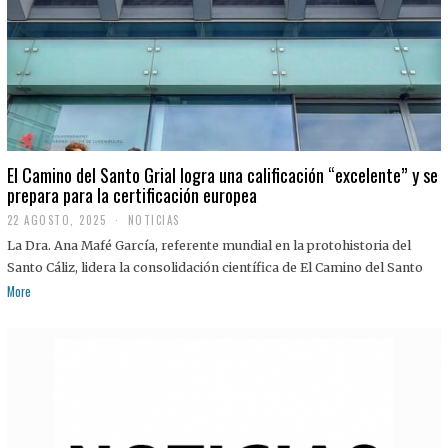
El Camino del Santo Grial logra una calificación “excelente” y se
prepara para la certificación europea
22 AGOSTO, 2025
2
NOTICIAS
2
La Dra. Ana Mafé García, referente mundial en la protohistoria del
A
G
Santo Cáliz, lidera la consolidación científica de El Camino del Santo
O
More
S
T
O
,
2
0
2
5