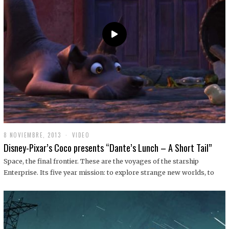
9
8 NOVIEMBRE, 2013
1
VIDEO
9
Disney-Pixar’s Coco presents “Dante’s Lunch – A Short Tail”
D
I
Space, the final frontier. These are the voyages of the starship
C
Enterprise. Its five year mission: to explore strange new worlds, to
I
E
M
B
R
E
,
2