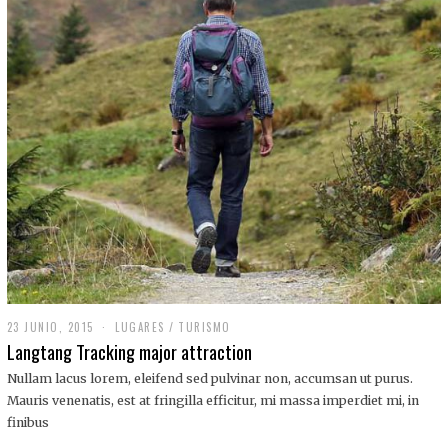
,
2
0
1
9
23 JUNIO, 2015
LUGARES
/
TURISMO
Langtang Tracking major attraction
Nullam lacus lorem, eleifend sed pulvinar non, accumsan ut purus.
Mauris venenatis, est at fringilla efficitur, mi massa imperdiet mi, in
finibus