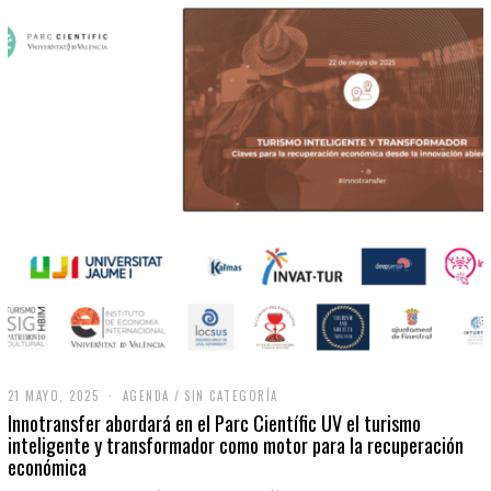
21 MAYO, 2025
2
AGENDA
/
SIN CATEGORÍA
1
Innotransfer abordará en el Parc Científic UV el turismo
M
inteligente y transformador como motor para la recuperación
A
económica
Y
O