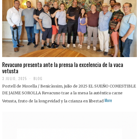
0
2
5
Revacuno presenta ante la prensa la excelencia de la vaca
vetusta
3 JULIO, 2025
1
BLOG
1
Portell de Morella / Benicàssim, julio de 2025 EL SUEÑO COMESTIBLE
J
U
DE JAIME SOROLLA Revacuno trae a la mesa la auténtica carne
L
More
Vetusta, fruto de la longevidad y la crianza en libertad
I
O
,
2
0
2
5