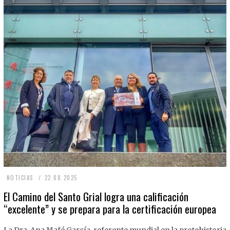
2
NOTICIAS
22.08.2025
2
El Camino del Santo Grial logra una calificación
“excelente” y se prepara para la certificación europea
.
0