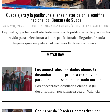
Guadalajara y la paella: una alianza histórica en la semifinal
nacional del Concurs de Sueca
26 MAYO, 2025
2
GASTRONOMIA
/
GASTRONOMÍA COMUNIDAD VALENCIANA
6
La prueba, que ha resultado todo un éxito de público y participación, ha
M
A
servido para seleccionar a los 10 profesionales llegados de toda
Y
España que competirán el próximo 14 de septiembre en
O
,
2
WATCH NOW
0
2
5
Los ancestrales destilados chinos Xi Jiu
desembarcan por primera vez en Valencia
para posicionarse en el mercado europeo.
Los ancestrales destilados chinos Xi Jiu
desembarcan por primera vez en Valencia
Cocineros de 12 países competirán por