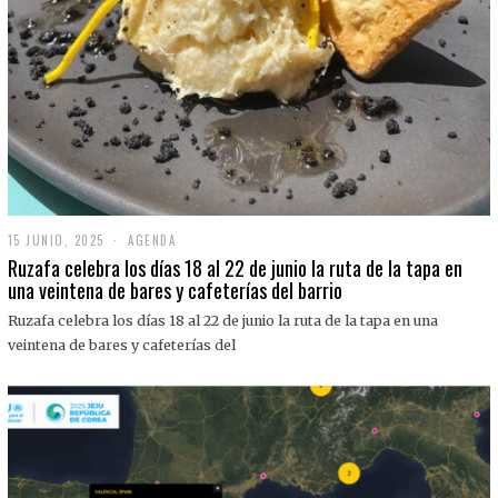
15 JUNIO, 2025
1
AGENDA
5
Ruzafa celebra los días 18 al 22 de junio la ruta de la tapa en
J
una veintena de bares y cafeterías del barrio
U
N
Ruzafa celebra los días 18 al 22 de junio la ruta de la tapa en una
I
O
veintena de bares y cafeterías del
,
2
0
2
5