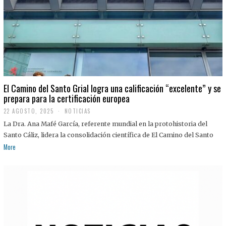
El Camino del Santo Grial logra una calificación “excelente” y se
prepara para la certificación europea
22 AGOSTO, 2025
2
NOTICIAS
2
La Dra. Ana Mafé García, referente mundial en la protohistoria del
A
G
Santo Cáliz, lidera la consolidación científica de El Camino del Santo
O
More
S
T
O
,
2
0
2
5