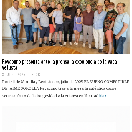
0
2
5
Revacuno presenta ante la prensa la excelencia de la vaca
vetusta
3 JULIO, 2025
1
BLOG
1
Portell de Morella / Benicàssim, julio de 2025 EL SUEÑO COMESTIBLE
J
U
DE JAIME SOROLLA Revacuno trae a la mesa la auténtica carne
L
More
Vetusta, fruto de la longevidad y la crianza en libertad
I
O
,
2
0
2
5