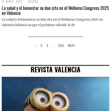
21 MAYO, 2025
2
AGENDA
1
La salud y el bienestar se dan cita en el Wellness Congress 2025
M
en Valencia
A
Y
La salud y el bienestar se dan cita en el Wellness Congress 2025 en
O
,
Valencia Valencia acoge el próximo sábado 31 de
2
0
2
5
1
2
3
…
202
NEXT
REVISTA VALENCIA