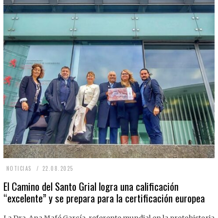
2
NOTICIAS
22.08.2025
2
El Camino del Santo Grial logra una calificación
“excelente” y se prepara para la certificación europea
.
0