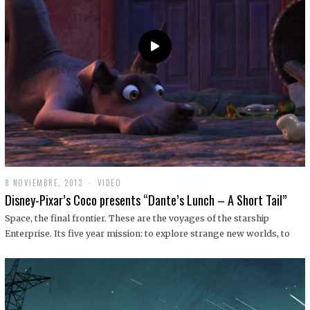
9
8 NOVIEMBRE, 2013
1
VIDEO
9
Disney-Pixar’s Coco presents “Dante’s Lunch – A Short Tail”
D
I
Space, the final frontier. These are the voyages of the starship
C
Enterprise. Its five year mission: to explore strange new worlds, to
I
E
M
B
R
E
,
2