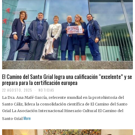
El Camino del Santo Grial logra una calificación “excelente” y se
prepara para la certificación europea
22 AGOSTO, 2025
2
NOTICIAS
2
La Dra. Ana Mafé García, referente mundial en la protohistoria del
A
G
Santo Cáliz, lidera la consolidación científica de El Camino del Santo
O
Grial La Asociación Internacional Itinerario Cultural El Camino del
S
T
More
Santo Grial
O
,
2