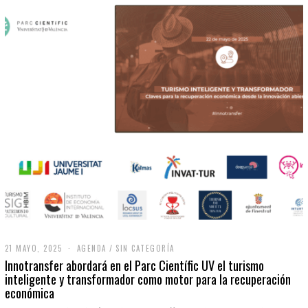
21 MAYO, 2025
2
AGENDA
/
SIN CATEGORÍA
1
Innotransfer abordará en el Parc Científic UV el turismo
M
inteligente y transformador como motor para la recuperación
A
económica
Y
O