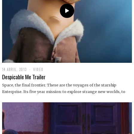
14 ABRIL, 2013
1
VIDEO
9
Despicable Me Trailer
D
I
Space, the final frontier. These are the voyages of the starship
C
Enterprise. Its five year mission: to explore strange new worlds, to
I
E
M
B
R
E
,
2
0
1