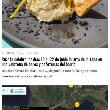
15 JUNIO, 2025
1
AGENDA
5
Ruzafa celebra los días 18 al 22 de junio la ruta de la tapa en
J
una veintena de bares y cafeterías del barrio
U
N
Ruzafa celebra los días 18 al 22 de junio la ruta de la tapa en una
I
O
veintena de bares y cafeterías del
,
2
0
2
5