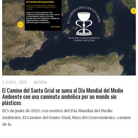
3 JUNIO, 2025
3
AGENDA
J
El Camino del Santo Grial se suma al Día Mundial del Medio
U
Ambiente con una caminata simbólica por un mundo sin
N
plásticos
I
O
,
El 5 de junio de 2025, con motivo del Día Mundial del Medio
2
Ambiente, El Camino del Santo Grial, Ruta del Conocimiento, camino
0
2
de la
5