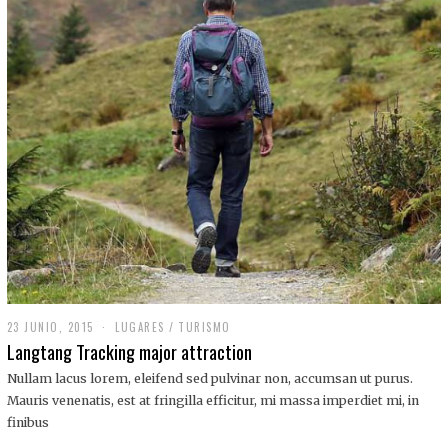
,
2
0
1
9
23 JUNIO, 2015
LUGARES
/
TURISMO
Langtang Tracking major attraction
Nullam lacus lorem, eleifend sed pulvinar non, accumsan ut purus.
Mauris venenatis, est at fringilla efficitur, mi massa imperdiet mi, in
finibus