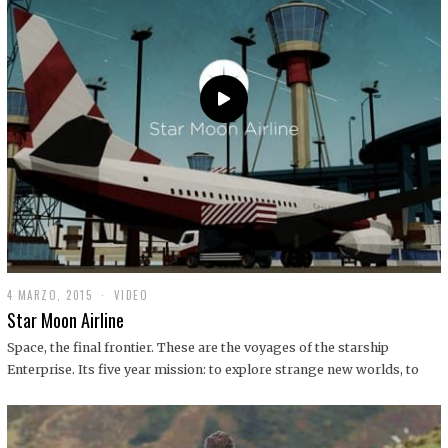
0
1
9
4 MARZO, 2015
1
VIDEO
9
Star Moon Airline
D
I
Space, the final frontier. These are the voyages of the starship
C
Enterprise. Its five year mission: to explore strange new worlds, to
I
E
M
B
R
E