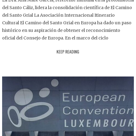
La Dra. Ana Mafé García, referente mundial en la protohistoria
8
del Santo Cáliz, lidera la consolidación científica de El Camino
.
del Santo Grial La Asociación Internacional Itinerario
2
Cultural El Camino del Santo Grial en Europa ha dado un paso
0
histórico en su aspiración de obtener el reconocimiento
2
oficial del Consejo de Europa. En el marco del ciclo
5
KEEP READING