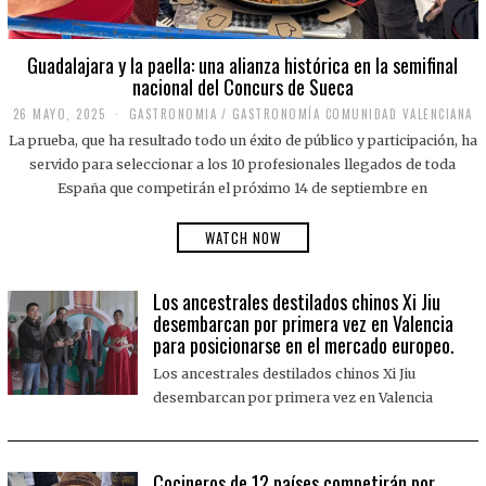
Guadalajara y la paella: una alianza histórica en la semifinal
nacional del Concurs de Sueca
26 MAYO, 2025
2
GASTRONOMIA
/
GASTRONOMÍA COMUNIDAD VALENCIANA
6
La prueba, que ha resultado todo un éxito de público y participación, ha
M
A
servido para seleccionar a los 10 profesionales llegados de toda
Y
España que competirán el próximo 14 de septiembre en
O
,
2
WATCH NOW
0
2
5
Los ancestrales destilados chinos Xi Jiu
desembarcan por primera vez en Valencia
para posicionarse en el mercado europeo.
Los ancestrales destilados chinos Xi Jiu
desembarcan por primera vez en Valencia
Cocineros de 12 países competirán por