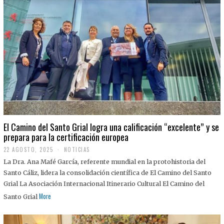
El Camino del Santo Grial logra una calificación “excelente” y se
prepara para la certificación europea
22 AGOSTO, 2025
2
NOTICIAS
2
La Dra. Ana Mafé García, referente mundial en la protohistoria del
A
G
Santo Cáliz, lidera la consolidación científica de El Camino del Santo
O
Grial La Asociación Internacional Itinerario Cultural El Camino del
S
T
More
Santo Grial
O
,
2