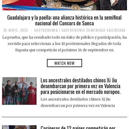
Guadalajara y la paella: una alianza histórica en la semifinal
nacional del Concurs de Sueca
26 MAYO, 2025
2
GASTRONOMIA
/
GASTRONOMÍA COMUNIDAD VALENCIANA
6
La prueba, que ha resultado todo un éxito de público y participación, ha
M
A
servido para seleccionar a los 10 profesionales llegados de toda
Y
España que competirán el próximo 14 de septiembre en
O
,
2
WATCH NOW
0
2
5
Los ancestrales destilados chinos Xi Jiu
desembarcan por primera vez en Valencia
para posicionarse en el mercado europeo.
Los ancestrales destilados chinos Xi Jiu
desembarcan por primera vez en Valencia
Cocineros de 12 países competirán por