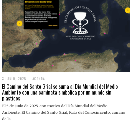
3 JUNIO, 2025
3
AGENDA
J
El Camino del Santo Grial se suma al Día Mundial del Medio
U
Ambiente con una caminata simbólica por un mundo sin
N
plásticos
I
O
,
El 5 de junio de 2025, con motivo del Día Mundial del Medio
2
Ambiente, El Camino del Santo Grial, Ruta del Conocimiento, camino
0
2
de la
5