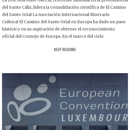
La Dra. Ana Mafé García, referente mundial en la protohistoria
8
del Santo Cáliz, lidera la consolidación científica de El Camino
.
del Santo Grial La Asociación Internacional Itinerario
2
Cultural El Camino del Santo Grial en Europa ha dado un paso
0
histórico en su aspiración de obtener el reconocimiento
2
oficial del Consejo de Europa. En el marco del ciclo
5
KEEP READING