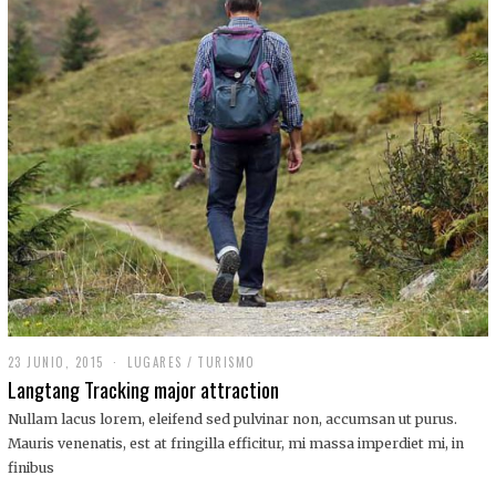
,
2
0
1
9
23 JUNIO, 2015
LUGARES
/
TURISMO
Langtang Tracking major attraction
Nullam lacus lorem, eleifend sed pulvinar non, accumsan ut purus.
Mauris venenatis, est at fringilla efficitur, mi massa imperdiet mi, in
finibus