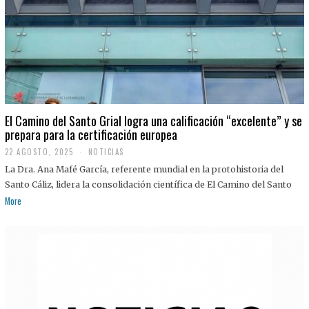
El Camino del Santo Grial logra una calificación “excelente” y se
prepara para la certificación europea
22 AGOSTO, 2025
2
NOTICIAS
2
La Dra. Ana Mafé García, referente mundial en la protohistoria del
A
G
Santo Cáliz, lidera la consolidación científica de El Camino del Santo
O
More
S
T
O
,
2
0
2
5