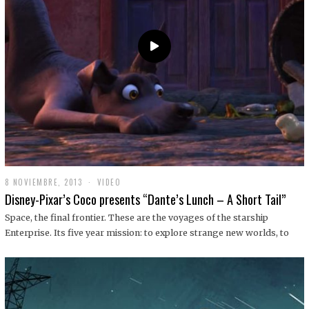
9
8 NOVIEMBRE, 2013
1
VIDEO
9
Disney-Pixar’s Coco presents “Dante’s Lunch – A Short Tail”
D
I
Space, the final frontier. These are the voyages of the starship
C
Enterprise. Its five year mission: to explore strange new worlds, to
I
E
M
B
R
E
,
2