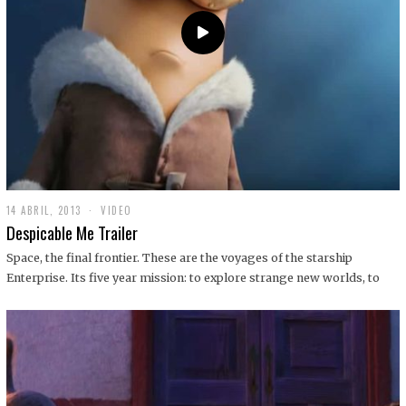
14 ABRIL, 2013
1
VIDEO
9
Despicable Me Trailer
D
I
Space, the final frontier. These are the voyages of the starship
C
Enterprise. Its five year mission: to explore strange new worlds, to
I
E
M
B
R
E
,
2
0
1