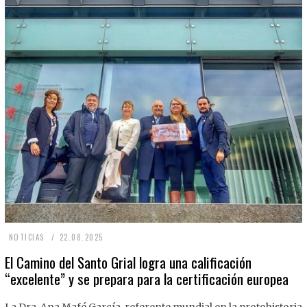
2
NOTICIAS
22.08.2025
2
El Camino del Santo Grial logra una calificación
“excelente” y se prepara para la certificación europea
.
0