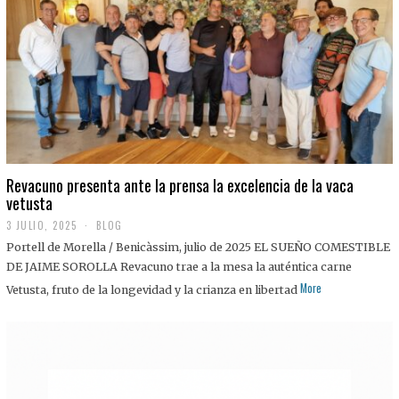
0
2
5
Revacuno presenta ante la prensa la excelencia de la vaca
vetusta
3 JULIO, 2025
1
BLOG
1
Portell de Morella / Benicàssim, julio de 2025 EL SUEÑO COMESTIBLE
J
U
DE JAIME SOROLLA Revacuno trae a la mesa la auténtica carne
L
More
Vetusta, fruto de la longevidad y la crianza en libertad
I
O
,
2
0
2
5