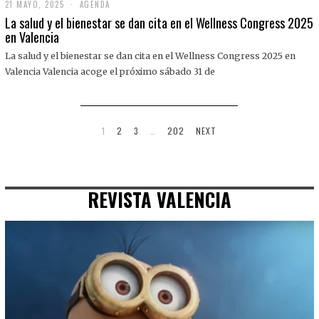
21 MAYO, 2025
2
AGENDA
1
La salud y el bienestar se dan cita en el Wellness Congress 2025
M
en Valencia
A
Y
La salud y el bienestar se dan cita en el Wellness Congress 2025 en
O
,
Valencia Valencia acoge el próximo sábado 31 de
2
0
2
5
1
2
3
…
202
NEXT
REVISTA VALENCIA