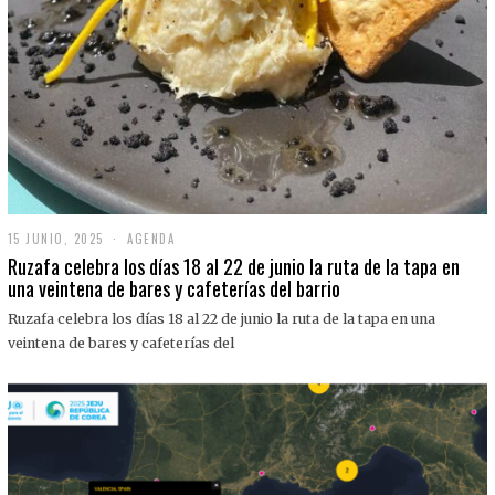
15 JUNIO, 2025
1
AGENDA
5
Ruzafa celebra los días 18 al 22 de junio la ruta de la tapa en
J
una veintena de bares y cafeterías del barrio
U
N
Ruzafa celebra los días 18 al 22 de junio la ruta de la tapa en una
I
O
veintena de bares y cafeterías del
,
2
0
2
5