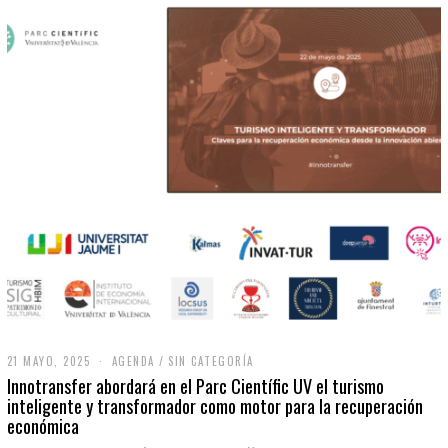
21 MAYO, 2025
2
AGENDA
/
SIN CATEGORÍA
1
Innotransfer abordará en el Parc Científic UV el turismo
M
inteligente y transformador como motor para la recuperación
A
económica
Y
O