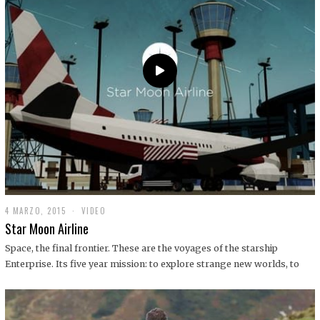
0
1
9
4 MARZO, 2015
1
VIDEO
9
Star Moon Airline
D
I
Space, the final frontier. These are the voyages of the starship
C
Enterprise. Its five year mission: to explore strange new worlds, to
I
E
M
B
R
E