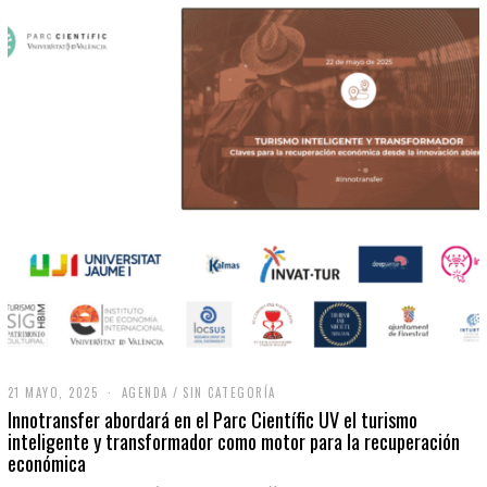
21 MAYO, 2025
2
AGENDA
/
SIN CATEGORÍA
1
Innotransfer abordará en el Parc Científic UV el turismo
M
inteligente y transformador como motor para la recuperación
A
económica
Y
O