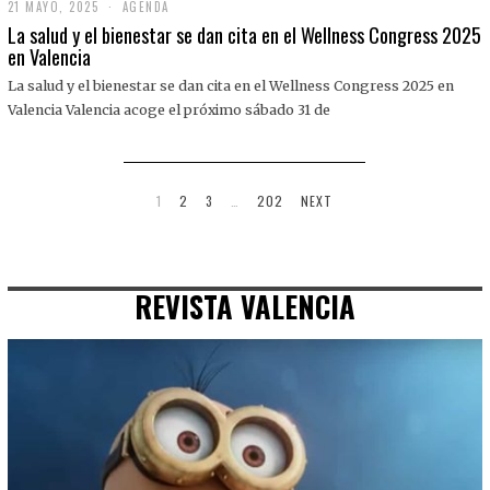
21 MAYO, 2025
2
AGENDA
1
La salud y el bienestar se dan cita en el Wellness Congress 2025
M
en Valencia
A
Y
La salud y el bienestar se dan cita en el Wellness Congress 2025 en
O
,
Valencia Valencia acoge el próximo sábado 31 de
2
0
2
5
1
2
3
…
202
NEXT
REVISTA VALENCIA