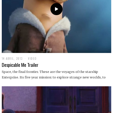
14 ABRIL, 2013
1
VIDEO
9
Despicable Me Trailer
D
I
Space, the final frontier. These are the voyages of the starship
C
Enterprise. Its five year mission: to explore strange new worlds, to
I
E
M
B
R
E
,
2
0
1