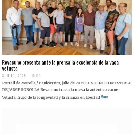
0
2
5
Revacuno presenta ante la prensa la excelencia de la vaca
vetusta
3 JULIO, 2025
1
BLOG
1
Portell de Morella / Benicàssim, julio de 2025 EL SUEÑO COMESTIBLE
J
U
DE JAIME SOROLLA Revacuno trae a la mesa la auténtica carne
L
More
Vetusta, fruto de la longevidad y la crianza en libertad
I
O
,
2
0
2
5