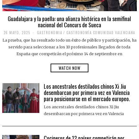
Guadalajara y la paella: una alianza histórica en la semifinal
nacional del Concurs de Sueca
26 MAYO, 2025
2
GASTRONOMIA
/
GASTRONOMÍA COMUNIDAD VALENCIANA
6
La prueba, que ha resultado todo un éxito de público y participación, ha
M
A
servido para seleccionar a los 10 profesionales llegados de toda
Y
España que competirán el próximo 14 de septiembre en
O
,
2
WATCH NOW
0
2
5
Los ancestrales destilados chinos Xi Jiu
desembarcan por primera vez en Valencia
para posicionarse en el mercado europeo.
Los ancestrales destilados chinos Xi Jiu
desembarcan por primera vez en Valencia
Cocineros de 12 países competirán por