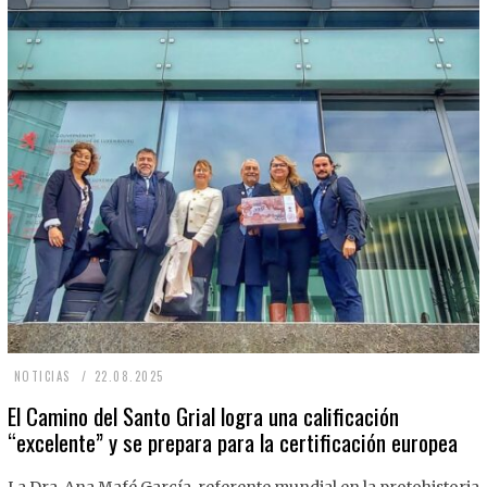
2
NOTICIAS
22.08.2025
2
El Camino del Santo Grial logra una calificación
“excelente” y se prepara para la certificación europea
.
0