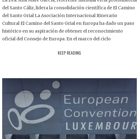
La Dra. Ana Mafé García, referente mundial en la protohistoria
8
del Santo Cáliz, lidera la consolidación científica de El Camino
.
del Santo Grial La Asociación Internacional Itinerario
2
Cultural El Camino del Santo Grial en Europa ha dado un paso
0
histórico en su aspiración de obtener el reconocimiento
2
oficial del Consejo de Europa. En el marco del ciclo
5
KEEP READING