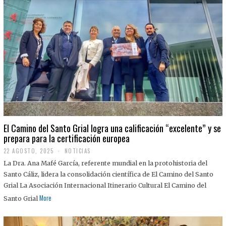
El Camino del Santo Grial logra una calificación “excelente” y se
prepara para la certificación europea
22 AGOSTO, 2025
2
NOTICIAS
2
La Dra. Ana Mafé García, referente mundial en la protohistoria del
A
G
Santo Cáliz, lidera la consolidación científica de El Camino del Santo
O
Grial La Asociación Internacional Itinerario Cultural El Camino del
S
T
More
Santo Grial
O
,
2