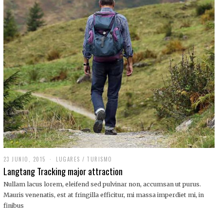
,
2
0
1
9
23 JUNIO, 2015
LUGARES
/
TURISMO
Langtang Tracking major attraction
Nullam lacus lorem, eleifend sed pulvinar non, accumsan ut purus.
Mauris venenatis, est at fringilla efficitur, mi massa imperdiet mi, in
finibus