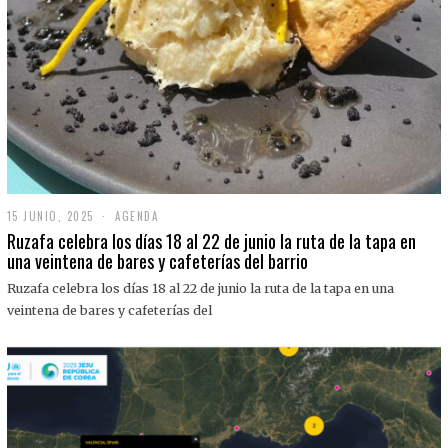
15 JUNIO, 2025
1
AGENDA
5
Ruzafa celebra los días 18 al 22 de junio la ruta de la tapa en
J
una veintena de bares y cafeterías del barrio
U
N
Ruzafa celebra los días 18 al 22 de junio la ruta de la tapa en una
I
O
veintena de bares y cafeterías del
,
2
0
2
5