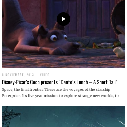
9
8 NOVIEMBRE, 2013
1
VIDEO
9
Disney-Pixar’s Coco presents “Dante’s Lunch – A Short Tail”
D
I
Space, the final frontier. These are the voyages of the starship
C
Enterprise. Its five year mission: to explore strange new worlds, to
I
E
M
B
R
E
,
2