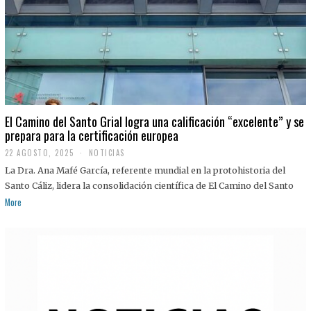
El Camino del Santo Grial logra una calificación “excelente” y se
prepara para la certificación europea
22 AGOSTO, 2025
2
NOTICIAS
2
La Dra. Ana Mafé García, referente mundial en la protohistoria del
A
G
Santo Cáliz, lidera la consolidación científica de El Camino del Santo
O
More
S
T
O
,
2
0
2
5