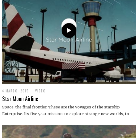
0
1
9
4 MARZO, 2015
1
VIDEO
9
Star Moon Airline
D
I
Space, the final frontier. These are the voyages of the starship
C
Enterprise. Its five year mission: to explore strange new worlds, to
I
E
M
B
R
E