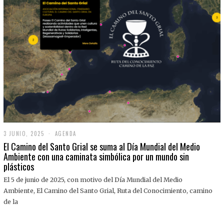
3 JUNIO, 2025
3
AGENDA
J
El Camino del Santo Grial se suma al Día Mundial del Medio
U
Ambiente con una caminata simbólica por un mundo sin
N
plásticos
I
O
,
El 5 de junio de 2025, con motivo del Día Mundial del Medio
2
Ambiente, El Camino del Santo Grial, Ruta del Conocimiento, camino
0
2
de la
5