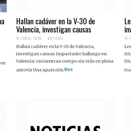
na
Hallan cadáver en la V-30 de
Le
Valencia, investigan causas
in
15 JUNIO, 2025
NOTICIAS
15 
Hallan cadáver en la V-30 de Valencia,
Les
investigan causas Impactante hallazgo en
DA
Valencia: encuentran cuerpo sin vida en plena
DA
 en
More
autovía Una aparición
tra