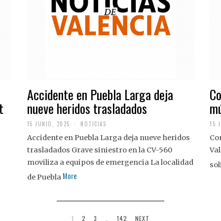
Accidente en Puebla Larga deja
Co
t
nueve heridos trasladados
mú
15 JUNIO, 2025
NOTICIAS
15 
Accidente en Puebla Larga deja nueve heridos
Con
trasladados Grave siniestro en la CV-560
Val
moviliza a equipos de emergencia La localidad
sol
More
de Puebla
1
2
3
…
142
NEXT