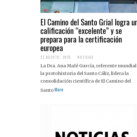
El Camino del Santo Grial logra u
calificación “excelente” y se
prepara para la certificación
europea
22 AGOSTO, 2025
2
NOTICIAS
2
La Dra. Ana Mafé García, referente mundial
A
G
la protohistoria del Santo Cáliz, lidera la
O
S
consolidación científica de El Camino del
T
More
O
Santo
,
2
0
2
5