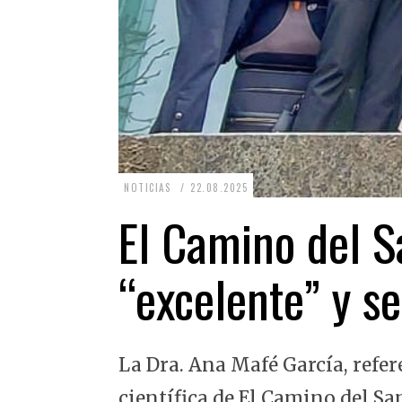
2
NOTICIAS
22.08.2025
2
El Camino del Sa
.
0
“excelente” y se
8
.
2
La Dra. Ana Mafé García, refer
0
2
científica de El Camino del Sa