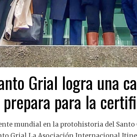
nto Grial logra una ca
 prepara para la certi
ente mundial en la protohistoria del Santo 
nto Grial La Asociación Internacional Itin