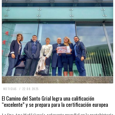
2
NOTICIAS
22.08.2025
2
El Camino del Santo Grial logra una calificación
“excelente” y se prepara para la certificación europea
.
0