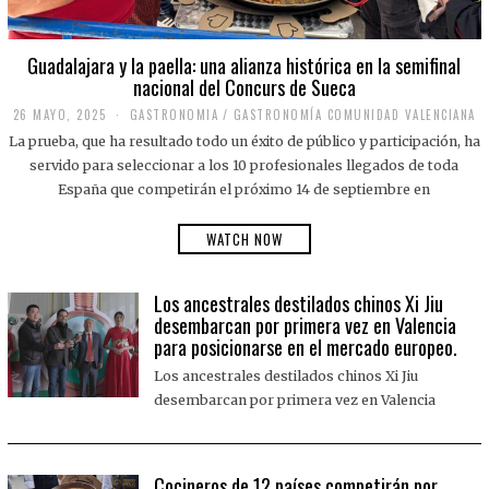
Guadalajara y la paella: una alianza histórica en la semifinal
nacional del Concurs de Sueca
26 MAYO, 2025
2
GASTRONOMIA
/
GASTRONOMÍA COMUNIDAD VALENCIANA
6
La prueba, que ha resultado todo un éxito de público y participación, ha
M
A
servido para seleccionar a los 10 profesionales llegados de toda
Y
España que competirán el próximo 14 de septiembre en
O
,
2
WATCH NOW
0
2
5
Los ancestrales destilados chinos Xi Jiu
desembarcan por primera vez en Valencia
para posicionarse en el mercado europeo.
Los ancestrales destilados chinos Xi Jiu
desembarcan por primera vez en Valencia
Cocineros de 12 países competirán por