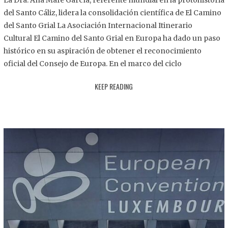
La Dra. Ana Mafé García, referente mundial en la protohistoria
8
del Santo Cáliz, lidera la consolidación científica de El Camino
.
del Santo Grial La Asociación Internacional Itinerario
2
Cultural El Camino del Santo Grial en Europa ha dado un paso
0
histórico en su aspiración de obtener el reconocimiento
2
oficial del Consejo de Europa. En el marco del ciclo
5
KEEP READING