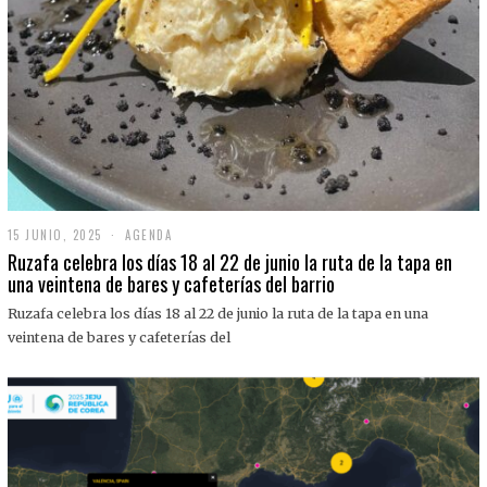
15 JUNIO, 2025
1
AGENDA
5
Ruzafa celebra los días 18 al 22 de junio la ruta de la tapa en
J
una veintena de bares y cafeterías del barrio
U
N
Ruzafa celebra los días 18 al 22 de junio la ruta de la tapa en una
I
O
veintena de bares y cafeterías del
,
2
0
2
5