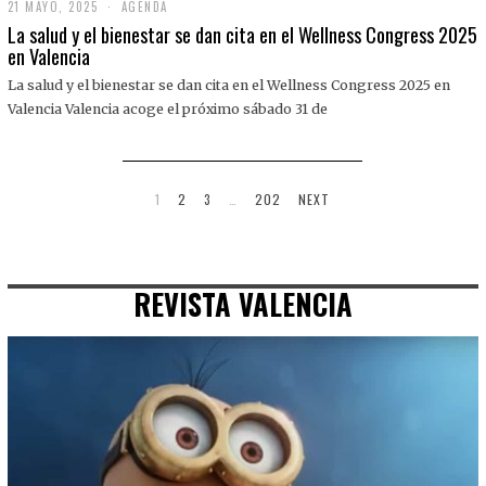
21 MAYO, 2025
2
AGENDA
1
La salud y el bienestar se dan cita en el Wellness Congress 2025
M
en Valencia
A
Y
La salud y el bienestar se dan cita en el Wellness Congress 2025 en
O
,
Valencia Valencia acoge el próximo sábado 31 de
2
0
2
5
1
2
3
…
202
NEXT
REVISTA VALENCIA