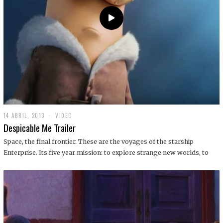
14 ABRIL, 2013
1
VIDEO
9
Despicable Me Trailer
D
I
Space, the final frontier. These are the voyages of the starship
C
Enterprise. Its five year mission: to explore strange new worlds, to
I
E
M
B
R
E
,
2
0
1