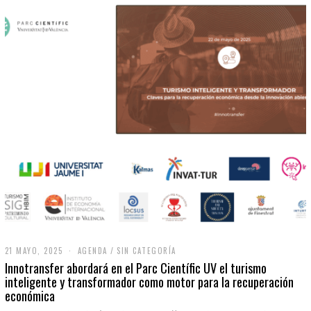
21 MAYO, 2025
2
AGENDA
/
SIN CATEGORÍA
1
Innotransfer abordará en el Parc Científic UV el turismo
M
inteligente y transformador como motor para la recuperación
A
económica
Y
O