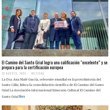
El Camino del Santo Grial logra una calificación “excelente” y se
prepara para la certificación europea
22 AGOSTO, 2025
2
NOTICIAS
2
La Dra. Ana Mafé García, referente mundial en la protohistoria del
A
G
Santo Cáliz, lidera la consolidación científica de El Camino del Santo
O
Grial La Asociación Internacional Itinerario Cultural El Camino del
S
T
More
Santo Grial
O
,
2