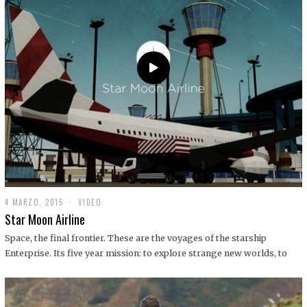
0
1
9
4 MARZO, 2015
1
VIDEO
9
Star Moon Airline
D
I
Space, the final frontier. These are the voyages of the starship
C
Enterprise. Its five year mission: to explore strange new worlds, to
I
E
M
B
R
E