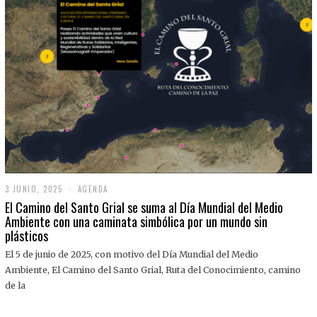
3 JUNIO, 2025
3
AGENDA
J
El Camino del Santo Grial se suma al Día Mundial del Medio
U
Ambiente con una caminata simbólica por un mundo sin
N
plásticos
I
O
,
El 5 de junio de 2025, con motivo del Día Mundial del Medio
2
Ambiente, El Camino del Santo Grial, Ruta del Conocimiento, camino
0
2
de la
5