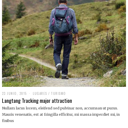
,
2
0
1
9
23 JUNIO, 2015
LUGARES
/
TURISMO
Langtang Tracking major attraction
Nullam lacus lorem, eleifend sed pulvinar non, accumsan ut purus.
Mauris venenatis, est at fringilla efficitur, mi massa imperdiet mi, in
finibus