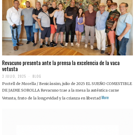
0
2
5
Revacuno presenta ante la prensa la excelencia de la vaca
vetusta
3 JULIO, 2025
1
BLOG
1
Portell de Morella / Benicàssim, julio de 2025 EL SUEÑO COMESTIBLE
J
U
DE JAIME SOROLLA Revacuno trae a la mesa la auténtica carne
L
More
Vetusta, fruto de la longevidad y la crianza en libertad
I
O
,
2
0
2
5