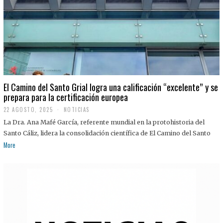
El Camino del Santo Grial logra una calificación “excelente” y se
prepara para la certificación europea
22 AGOSTO, 2025
2
NOTICIAS
2
La Dra. Ana Mafé García, referente mundial en la protohistoria del
A
G
Santo Cáliz, lidera la consolidación científica de El Camino del Santo
O
More
S
T
O
,
2
0
2
5