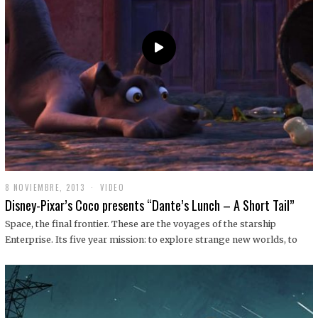
9
8 NOVIEMBRE, 2013
1
VIDEO
9
Disney-Pixar’s Coco presents “Dante’s Lunch – A Short Tail”
D
I
Space, the final frontier. These are the voyages of the starship
C
Enterprise. Its five year mission: to explore strange new worlds, to
I
E
M
B
R
E
,
2