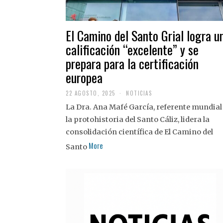
El Camino del Santo Grial logra u
calificación “excelente” y se
prepara para la certificación
europea
22 AGOSTO, 2025
2
NOTICIAS
2
La Dra. Ana Mafé García, referente mundial
A
G
la protohistoria del Santo Cáliz, lidera la
O
S
consolidación científica de El Camino del
T
More
O
Santo
,
2
0
2
5