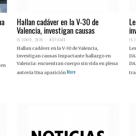
na
Hallan cadáver en la V-30 de
Le
Valencia, investigan causas
in
15 JUNIO, 2025
NOTICIAS
15 
Hallan cadáver en la V-30 de Valencia,
Les
investigan causas Impactante hallazgo en
DA
Valencia: encuentran cuerpo sin vida en plena
DA
 en
More
autovía Una aparición
tra