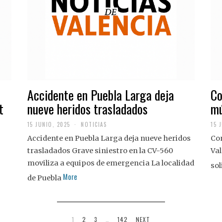
Accidente en Puebla Larga deja
Co
t
nueve heridos trasladados
mú
15 JUNIO, 2025
NOTICIAS
15 
Accidente en Puebla Larga deja nueve heridos
Con
trasladados Grave siniestro en la CV-560
Val
moviliza a equipos de emergencia La localidad
sol
More
de Puebla
1
2
3
…
142
NEXT