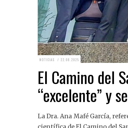
2
NOTICIAS
22.08.2025
2
El Camino del Sa
.
0
“excelente” y se
8
.
2
La Dra. Ana Mafé García, refer
0
2
científica de El Camino del Sa