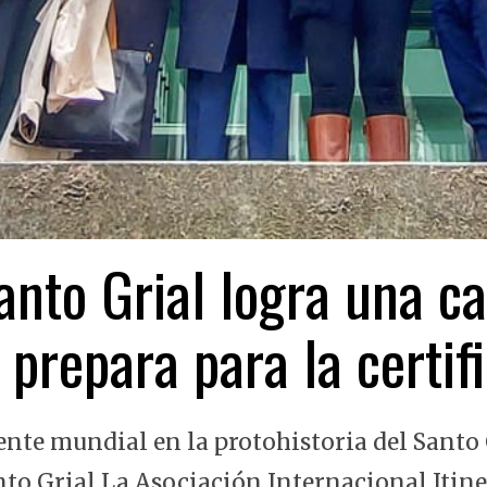
nto Grial logra una ca
 prepara para la certi
ente mundial en la protohistoria del Santo 
nto Grial La Asociación Internacional Itin