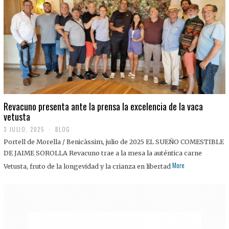
0
2
5
Revacuno presenta ante la prensa la excelencia de la vaca
vetusta
3 JULIO, 2025
1
BLOG
1
Portell de Morella / Benicàssim, julio de 2025 EL SUEÑO COMESTIBLE
J
U
DE JAIME SOROLLA Revacuno trae a la mesa la auténtica carne
L
More
Vetusta, fruto de la longevidad y la crianza en libertad
I
O
,
2
0
2
5