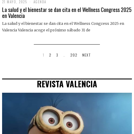
21 MAYO, 2025
2
AGENDA
1
La salud y el bienestar se dan cita en el Wellness Congress 2025
M
en Valencia
A
Y
La salud y el bienestar se dan cita en el Wellness Congress 2025 en
O
,
Valencia Valencia acoge el próximo sábado 31 de
2
0
2
5
1
2
3
…
202
NEXT
REVISTA VALENCIA