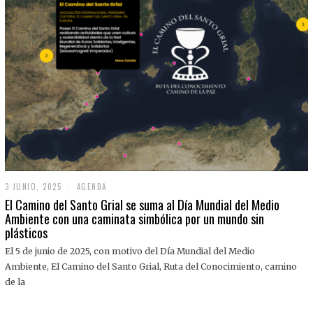
3 JUNIO, 2025
3
AGENDA
J
El Camino del Santo Grial se suma al Día Mundial del Medio
U
Ambiente con una caminata simbólica por un mundo sin
N
plásticos
I
O
,
El 5 de junio de 2025, con motivo del Día Mundial del Medio
2
Ambiente, El Camino del Santo Grial, Ruta del Conocimiento, camino
0
2
de la
5