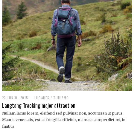
,
2
0
1
9
23 JUNIO, 2015
LUGARES
/
TURISMO
Langtang Tracking major attraction
Nullam lacus lorem, eleifend sed pulvinar non, accumsan ut purus.
Mauris venenatis, est at fringilla efficitur, mi massa imperdiet mi, in
finibus