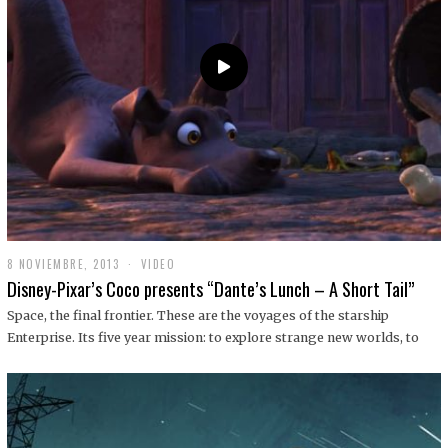
9
8 NOVIEMBRE, 2013
1
VIDEO
9
Disney-Pixar’s Coco presents “Dante’s Lunch – A Short Tail”
D
I
Space, the final frontier. These are the voyages of the starship
C
Enterprise. Its five year mission: to explore strange new worlds, to
I
E
M
B
R
E
,
2