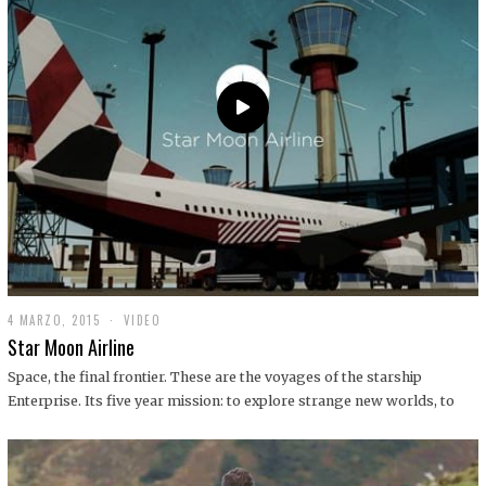
0
1
9
4 MARZO, 2015
1
VIDEO
9
Star Moon Airline
D
I
Space, the final frontier. These are the voyages of the starship
C
Enterprise. Its five year mission: to explore strange new worlds, to
I
E
M
B
R
E