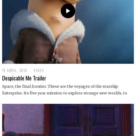
14 ABRIL, 2013
1
VIDEO
9
Despicable Me Trailer
D
I
Space, the final frontier. These are the voyages of the starship
C
Enterprise. Its five year mission: to explore strange new worlds, to
I
E
M
B
R
E
,
2
0
1