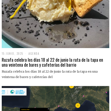
15 JUNIO, 2025
1
AGENDA
5
Ruzafa celebra los días 18 al 22 de junio la ruta de la tapa en
J
una veintena de bares y cafeterías del barrio
U
N
Ruzafa celebra los días 18 al 22 de junio la ruta de la tapa en una
I
O
veintena de bares y cafeterías del
,
2
0
2
5