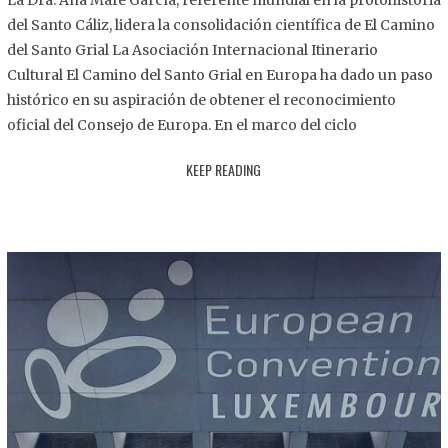
La Dra. Ana Mafé García, referente mundial en la protohistoria
8
del Santo Cáliz, lidera la consolidación científica de El Camino
.
del Santo Grial La Asociación Internacional Itinerario
2
Cultural El Camino del Santo Grial en Europa ha dado un paso
0
histórico en su aspiración de obtener el reconocimiento
2
oficial del Consejo de Europa. En el marco del ciclo
5
KEEP READING