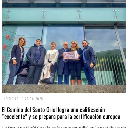
2
NOTICIAS
22.08.2025
2
El Camino del Santo Grial logra una calificación
“excelente” y se prepara para la certificación europea
.
0