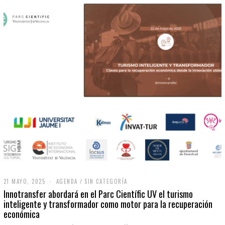
21 MAYO, 2025
2
AGENDA
/
SIN CATEGORÍA
1
Innotransfer abordará en el Parc Científic UV el turismo
M
inteligente y transformador como motor para la recuperación
A
económica
Y
O