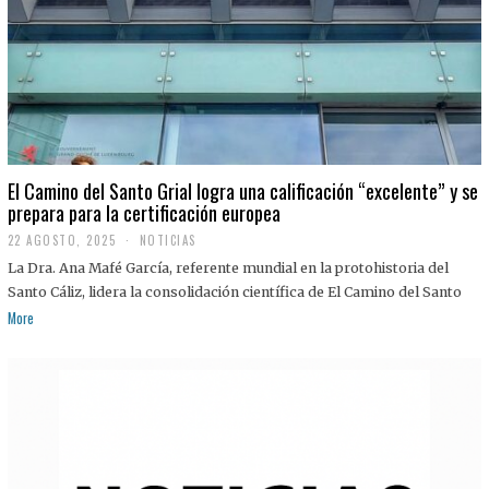
El Camino del Santo Grial logra una calificación “excelente” y se
prepara para la certificación europea
22 AGOSTO, 2025
2
NOTICIAS
2
La Dra. Ana Mafé García, referente mundial en la protohistoria del
A
G
Santo Cáliz, lidera la consolidación científica de El Camino del Santo
O
More
S
T
O
,
2
0
2
5