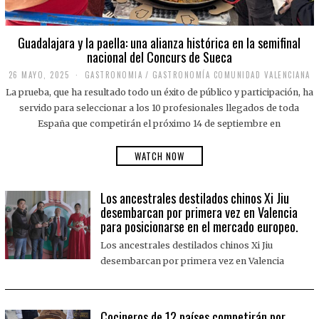
Guadalajara y la paella: una alianza histórica en la semifinal
nacional del Concurs de Sueca
26 MAYO, 2025
2
GASTRONOMIA
/
GASTRONOMÍA COMUNIDAD VALENCIANA
6
La prueba, que ha resultado todo un éxito de público y participación, ha
M
A
servido para seleccionar a los 10 profesionales llegados de toda
Y
España que competirán el próximo 14 de septiembre en
O
,
2
WATCH NOW
0
2
5
Los ancestrales destilados chinos Xi Jiu
desembarcan por primera vez en Valencia
para posicionarse en el mercado europeo.
Los ancestrales destilados chinos Xi Jiu
desembarcan por primera vez en Valencia
Cocineros de 12 países competirán por