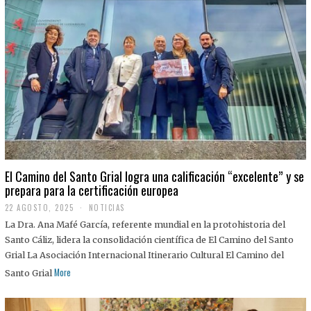
El Camino del Santo Grial logra una calificación “excelente” y se
prepara para la certificación europea
22 AGOSTO, 2025
2
NOTICIAS
2
La Dra. Ana Mafé García, referente mundial en la protohistoria del
A
G
Santo Cáliz, lidera la consolidación científica de El Camino del Santo
O
Grial La Asociación Internacional Itinerario Cultural El Camino del
S
T
More
Santo Grial
O
,
2