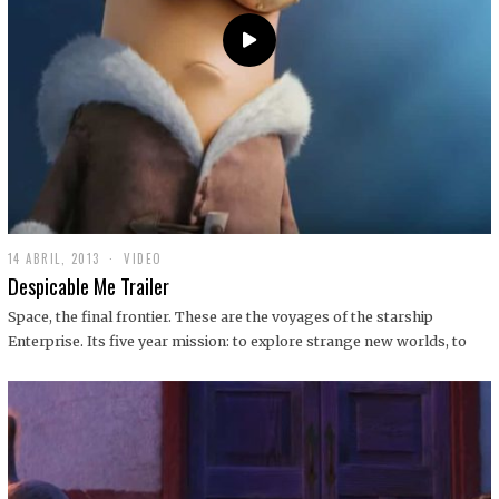
14 ABRIL, 2013
1
VIDEO
9
Despicable Me Trailer
D
I
Space, the final frontier. These are the voyages of the starship
C
Enterprise. Its five year mission: to explore strange new worlds, to
I
E
M
B
R
E
,
2
0
1