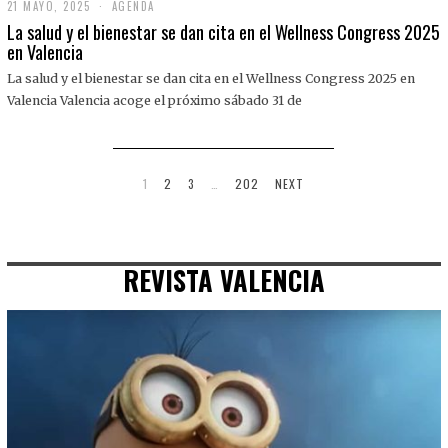
21 MAYO, 2025
2
AGENDA
1
La salud y el bienestar se dan cita en el Wellness Congress 2025
M
en Valencia
A
Y
La salud y el bienestar se dan cita en el Wellness Congress 2025 en
O
,
Valencia Valencia acoge el próximo sábado 31 de
2
0
2
5
1
2
3
…
202
NEXT
REVISTA VALENCIA