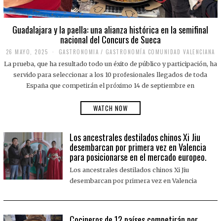
Guadalajara y la paella: una alianza histórica en la semifinal
nacional del Concurs de Sueca
26 MAYO, 2025
2
GASTRONOMIA
/
GASTRONOMÍA COMUNIDAD VALENCIANA
6
La prueba, que ha resultado todo un éxito de público y participación, ha
M
A
servido para seleccionar a los 10 profesionales llegados de toda
Y
España que competirán el próximo 14 de septiembre en
O
,
2
WATCH NOW
0
2
5
Los ancestrales destilados chinos Xi Jiu
desembarcan por primera vez en Valencia
para posicionarse en el mercado europeo.
Los ancestrales destilados chinos Xi Jiu
desembarcan por primera vez en Valencia
Cocineros de 12 países competirán por