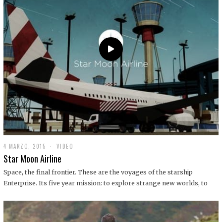
0
1
9
4 MARZO, 2015
1
VIDEO
9
Star Moon Airline
D
I
Space, the final frontier. These are the voyages of the starship
C
Enterprise. Its five year mission: to explore strange new worlds, to
I
E
M
B
R
E