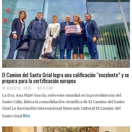
El Camino del Santo Grial logra una calificación “excelente” y se
prepara para la certificación europea
22 AGOSTO, 2025
2
NOTICIAS
2
La Dra. Ana Mafé García, referente mundial en la protohistoria del
A
G
Santo Cáliz, lidera la consolidación científica de El Camino del Santo
O
Grial La Asociación Internacional Itinerario Cultural El Camino del
S
T
More
Santo Grial
O
,
2