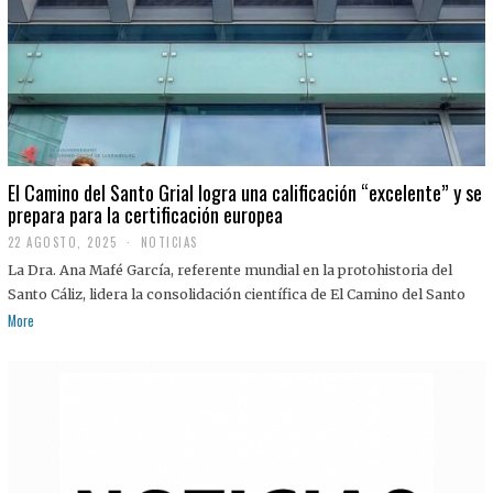
El Camino del Santo Grial logra una calificación “excelente” y se
prepara para la certificación europea
22 AGOSTO, 2025
2
NOTICIAS
2
La Dra. Ana Mafé García, referente mundial en la protohistoria del
A
G
Santo Cáliz, lidera la consolidación científica de El Camino del Santo
O
More
S
T
O
,
2
0
2
5