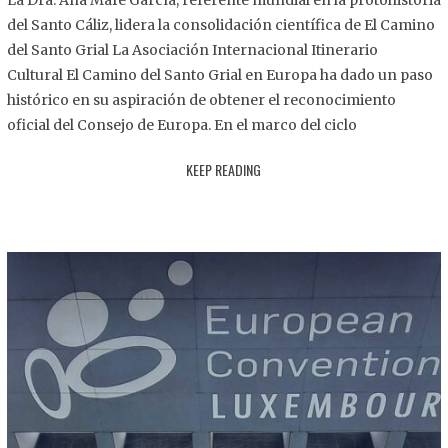
La Dra. Ana Mafé García, referente mundial en la protohistoria
8
del Santo Cáliz, lidera la consolidación científica de El Camino
.
del Santo Grial La Asociación Internacional Itinerario
2
Cultural El Camino del Santo Grial en Europa ha dado un paso
0
histórico en su aspiración de obtener el reconocimiento
2
oficial del Consejo de Europa. En el marco del ciclo
5
KEEP READING