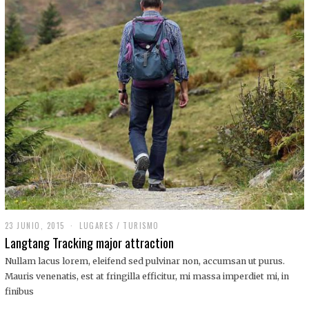
,
2
0
1
9
23 JUNIO, 2015
LUGARES
/
TURISMO
Langtang Tracking major attraction
Nullam lacus lorem, eleifend sed pulvinar non, accumsan ut purus.
Mauris venenatis, est at fringilla efficitur, mi massa imperdiet mi, in
finibus