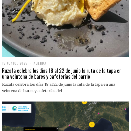
15 JUNIO, 2025
1
AGENDA
5
Ruzafa celebra los días 18 al 22 de junio la ruta de la tapa en
J
una veintena de bares y cafeterías del barrio
U
N
Ruzafa celebra los días 18 al 22 de junio la ruta de la tapa en una
I
O
veintena de bares y cafeterías del
,
2
0
2
5