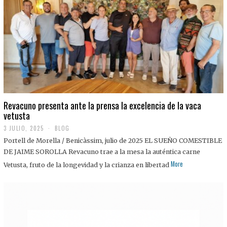
0
2
5
Revacuno presenta ante la prensa la excelencia de la vaca
vetusta
3 JULIO, 2025
1
BLOG
1
Portell de Morella / Benicàssim, julio de 2025 EL SUEÑO COMESTIBLE
J
U
DE JAIME SOROLLA Revacuno trae a la mesa la auténtica carne
L
More
Vetusta, fruto de la longevidad y la crianza en libertad
I
O
,
2
0
2
5