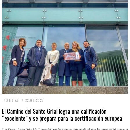
2
NOTICIAS
22.08.2025
2
El Camino del Santo Grial logra una calificación
“excelente” y se prepara para la certificación europea
.
0