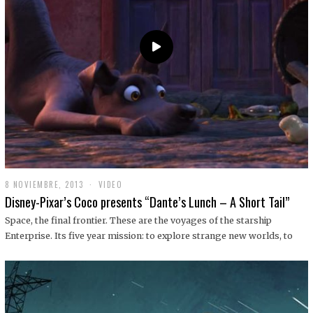
9
8 NOVIEMBRE, 2013
1
VIDEO
9
Disney-Pixar’s Coco presents “Dante’s Lunch – A Short Tail”
D
I
Space, the final frontier. These are the voyages of the starship
C
Enterprise. Its five year mission: to explore strange new worlds, to
I
E
M
B
R
E
,
2