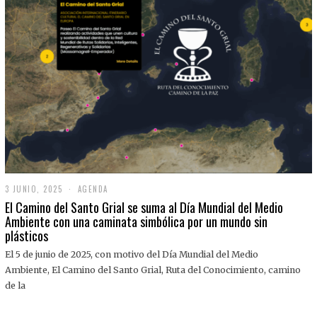
3 JUNIO, 2025
3
AGENDA
J
El Camino del Santo Grial se suma al Día Mundial del Medio
U
Ambiente con una caminata simbólica por un mundo sin
N
plásticos
I
O
,
El 5 de junio de 2025, con motivo del Día Mundial del Medio
2
Ambiente, El Camino del Santo Grial, Ruta del Conocimiento, camino
0
2
de la
5