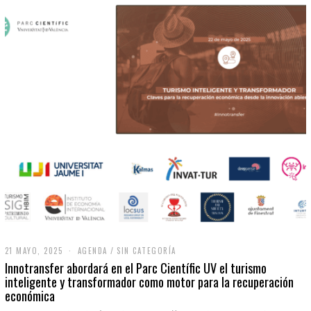
21 MAYO, 2025
2
AGENDA
/
SIN CATEGORÍA
1
Innotransfer abordará en el Parc Científic UV el turismo
M
inteligente y transformador como motor para la recuperación
A
económica
Y
O