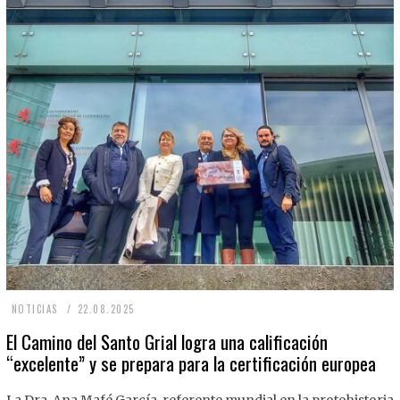
2
NOTICIAS
22.08.2025
2
El Camino del Santo Grial logra una calificación
“excelente” y se prepara para la certificación europea
.
0