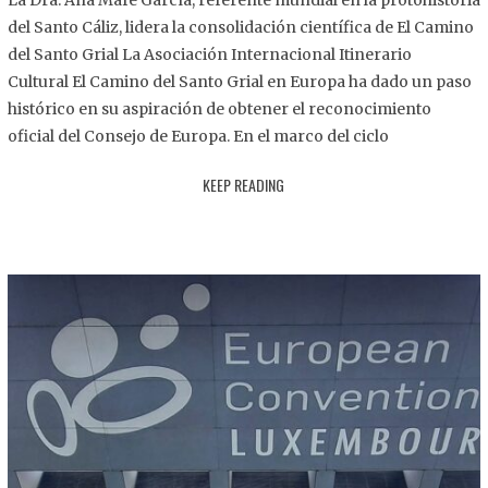
La Dra. Ana Mafé García, referente mundial en la protohistoria
8
del Santo Cáliz, lidera la consolidación científica de El Camino
.
del Santo Grial La Asociación Internacional Itinerario
2
Cultural El Camino del Santo Grial en Europa ha dado un paso
0
histórico en su aspiración de obtener el reconocimiento
2
oficial del Consejo de Europa. En el marco del ciclo
5
KEEP READING