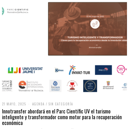
21 MAYO, 2025
2
AGENDA
/
SIN CATEGORÍA
1
Innotransfer abordará en el Parc Científic UV el turismo
M
inteligente y transformador como motor para la recuperación
A
económica
Y
O