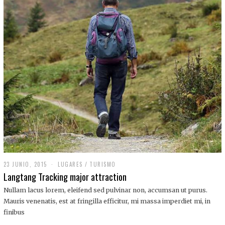
,
2
0
1
9
23 JUNIO, 2015
LUGARES
/
TURISMO
Langtang Tracking major attraction
Nullam lacus lorem, eleifend sed pulvinar non, accumsan ut purus.
Mauris venenatis, est at fringilla efficitur, mi massa imperdiet mi, in
finibus