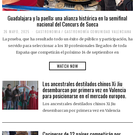
Guadalajara y la paella: una alianza histórica en la semifinal
nacional del Concurs de Sueca
26 MAYO, 2025
2
GASTRONOMIA
/
GASTRONOMÍA COMUNIDAD VALENCIANA
6
La prueba, que ha resultado todo un éxito de público y participación, ha
M
A
servido para seleccionar a los 10 profesionales llegados de toda
Y
España que competirán el próximo 14 de septiembre en
O
,
2
WATCH NOW
0
2
5
Los ancestrales destilados chinos Xi Jiu
desembarcan por primera vez en Valencia
para posicionarse en el mercado europeo.
Los ancestrales destilados chinos Xi Jiu
desembarcan por primera vez en Valencia
Cocineros de 12 países competirán por