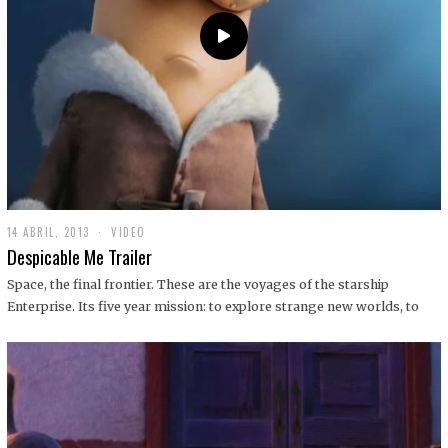
14 ABRIL, 2013
1
VIDEO
9
Despicable Me Trailer
D
I
Space, the final frontier. These are the voyages of the starship
C
Enterprise. Its five year mission: to explore strange new worlds, to
I
E
M
B
R
E
,
2
0
1