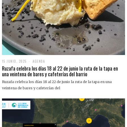
15 JUNIO, 2025
1
AGENDA
5
Ruzafa celebra los días 18 al 22 de junio la ruta de la tapa en
J
una veintena de bares y cafeterías del barrio
U
N
Ruzafa celebra los días 18 al 22 de junio la ruta de la tapa en una
I
O
veintena de bares y cafeterías del
,
2
0
2
5