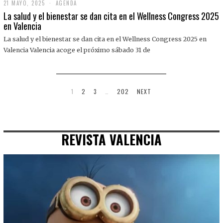
21 MAYO, 2025
2
AGENDA
1
La salud y el bienestar se dan cita en el Wellness Congress 2025
M
en Valencia
A
Y
La salud y el bienestar se dan cita en el Wellness Congress 2025 en
O
,
Valencia Valencia acoge el próximo sábado 31 de
2
0
2
5
1
2
3
…
202
NEXT
REVISTA VALENCIA