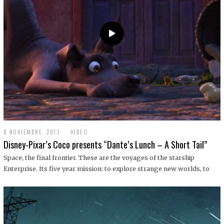
9
8 NOVIEMBRE, 2013
1
VIDEO
9
Disney-Pixar’s Coco presents “Dante’s Lunch – A Short Tail”
D
I
Space, the final frontier. These are the voyages of the starship
C
Enterprise. Its five year mission: to explore strange new worlds, to
I
E
M
B
R
E
,
2