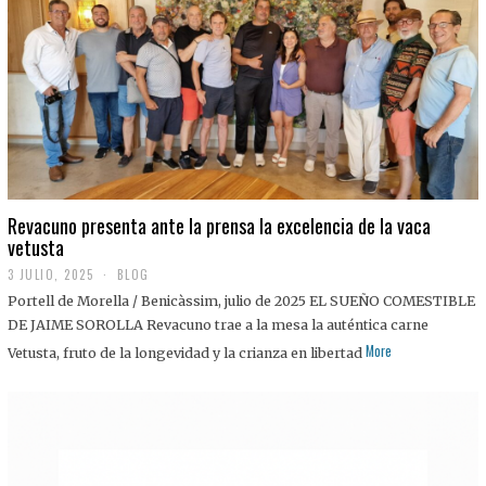
0
2
5
Revacuno presenta ante la prensa la excelencia de la vaca
vetusta
3 JULIO, 2025
1
BLOG
1
Portell de Morella / Benicàssim, julio de 2025 EL SUEÑO COMESTIBLE
J
U
DE JAIME SOROLLA Revacuno trae a la mesa la auténtica carne
L
More
Vetusta, fruto de la longevidad y la crianza en libertad
I
O
,
2
0
2
5