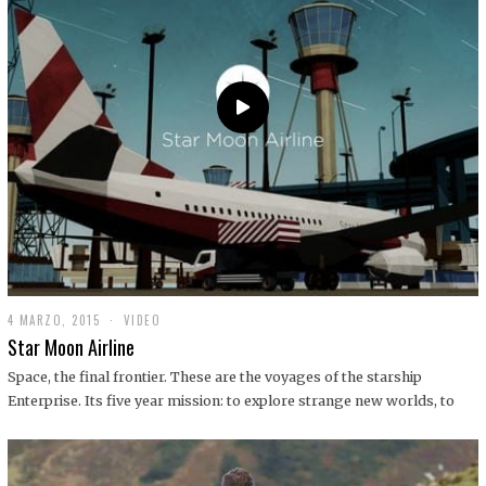
0
1
9
4 MARZO, 2015
1
VIDEO
9
Star Moon Airline
D
I
Space, the final frontier. These are the voyages of the starship
C
Enterprise. Its five year mission: to explore strange new worlds, to
I
E
M
B
R
E