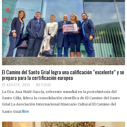
El Camino del Santo Grial logra una calificación “excelente” y se
prepara para la certificación europea
22 AGOSTO, 2025
2
NOTICIAS
2
La Dra. Ana Mafé García, referente mundial en la protohistoria del
A
G
Santo Cáliz, lidera la consolidación científica de El Camino del Santo
O
Grial La Asociación Internacional Itinerario Cultural El Camino del
S
T
More
Santo Grial
O
,
2