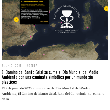
3 JUNIO, 2025
3
AGENDA
J
El Camino del Santo Grial se suma al Día Mundial del Medio
U
Ambiente con una caminata simbólica por un mundo sin
N
plásticos
I
O
,
El 5 de junio de 2025, con motivo del Día Mundial del Medio
2
Ambiente, El Camino del Santo Grial, Ruta del Conocimiento, camino
0
2
de la
5