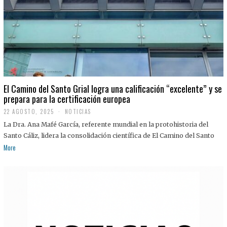
El Camino del Santo Grial logra una calificación “excelente” y se
prepara para la certificación europea
22 AGOSTO, 2025
2
NOTICIAS
2
La Dra. Ana Mafé García, referente mundial en la protohistoria del
A
G
Santo Cáliz, lidera la consolidación científica de El Camino del Santo
O
More
S
T
O
,
2
0
2
5