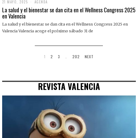
21 MAYO, 2025
2
AGENDA
1
La salud y el bienestar se dan cita en el Wellness Congress 2025
M
en Valencia
A
Y
La salud y el bienestar se dan cita en el Wellness Congress 2025 en
O
,
Valencia Valencia acoge el próximo sábado 31 de
2
0
2
5
1
2
3
…
202
NEXT
REVISTA VALENCIA