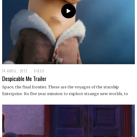
14 ABRIL, 2013
1
VIDEO
9
Despicable Me Trailer
D
I
Space, the final frontier. These are the voyages of the starship
C
Enterprise. Its five year mission: to explore strange new worlds, to
I
E
M
B
R
E
,
2
0
1