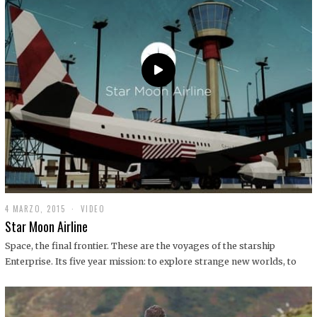
0
1
9
4 MARZO, 2015
1
VIDEO
9
Star Moon Airline
D
I
Space, the final frontier. These are the voyages of the starship
C
Enterprise. Its five year mission: to explore strange new worlds, to
I
E
M
B
R
E