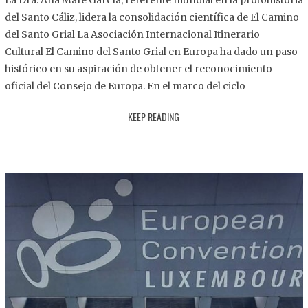
La Dra. Ana Mafé García, referente mundial en la protohistoria
8
del Santo Cáliz, lidera la consolidación científica de El Camino
.
del Santo Grial La Asociación Internacional Itinerario
2
Cultural El Camino del Santo Grial en Europa ha dado un paso
0
histórico en su aspiración de obtener el reconocimiento
2
oficial del Consejo de Europa. En el marco del ciclo
5
KEEP READING