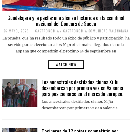
Guadalajara y la paella: una alianza histórica en la semifinal
nacional del Concurs de Sueca
26 MAYO, 2025
2
GASTRONOMIA
/
GASTRONOMÍA COMUNIDAD VALENCIANA
6
La prueba, que ha resultado todo un éxito de público y participación, ha
M
A
servido para seleccionar a los 10 profesionales llegados de toda
Y
España que competirán el próximo 14 de septiembre en
O
,
2
WATCH NOW
0
2
5
Los ancestrales destilados chinos Xi Jiu
desembarcan por primera vez en Valencia
para posicionarse en el mercado europeo.
Los ancestrales destilados chinos Xi Jiu
desembarcan por primera vez en Valencia
Cocineros de 12 países competirán por