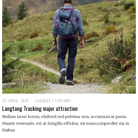
,
2
0
1
9
23 JUNIO, 2015
LUGARES
/
TURISMO
Langtang Tracking major attraction
Nullam lacus lorem, eleifend sed pulvinar non, accumsan ut purus.
Mauris venenatis, est at fringilla efficitur, mi massa imperdiet mi, in
finibus