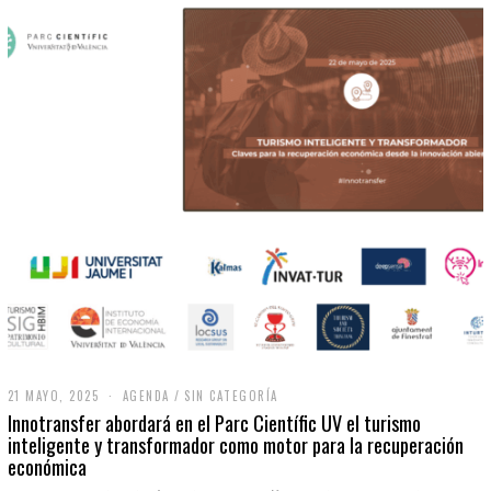
21 MAYO, 2025
2
AGENDA
/
SIN CATEGORÍA
1
Innotransfer abordará en el Parc Científic UV el turismo
M
inteligente y transformador como motor para la recuperación
A
económica
Y
O