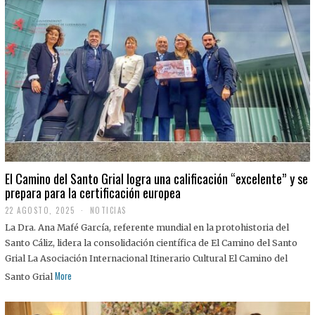
El Camino del Santo Grial logra una calificación “excelente” y se
prepara para la certificación europea
22 AGOSTO, 2025
2
NOTICIAS
2
La Dra. Ana Mafé García, referente mundial en la protohistoria del
A
G
Santo Cáliz, lidera la consolidación científica de El Camino del Santo
O
Grial La Asociación Internacional Itinerario Cultural El Camino del
S
T
More
Santo Grial
O
,
2