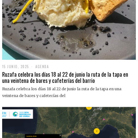
15 JUNIO, 2025
1
AGENDA
5
Ruzafa celebra los días 18 al 22 de junio la ruta de la tapa en
J
una veintena de bares y cafeterías del barrio
U
N
Ruzafa celebra los días 18 al 22 de junio la ruta de la tapa en una
I
O
veintena de bares y cafeterías del
,
2
0
2
5