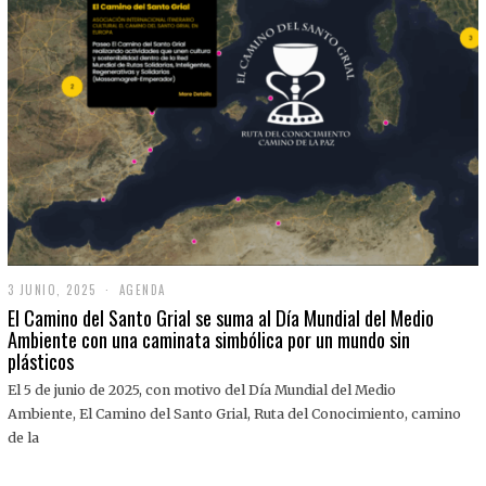
3 JUNIO, 2025
3
AGENDA
J
El Camino del Santo Grial se suma al Día Mundial del Medio
U
Ambiente con una caminata simbólica por un mundo sin
N
plásticos
I
O
,
El 5 de junio de 2025, con motivo del Día Mundial del Medio
2
Ambiente, El Camino del Santo Grial, Ruta del Conocimiento, camino
0
2
de la
5