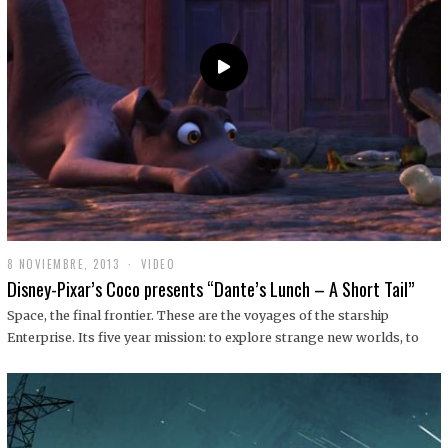
9
8 NOVIEMBRE, 2013
1
VIDEO
9
Disney-Pixar’s Coco presents “Dante’s Lunch – A Short Tail”
D
I
Space, the final frontier. These are the voyages of the starship
C
Enterprise. Its five year mission: to explore strange new worlds, to
I
E
M
B
R
E
,
2