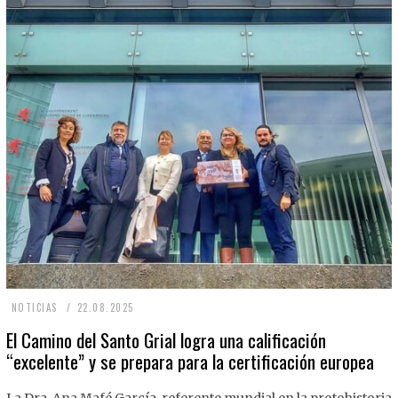
2
NOTICIAS
22.08.2025
2
El Camino del Santo Grial logra una calificación
“excelente” y se prepara para la certificación europea
.
0