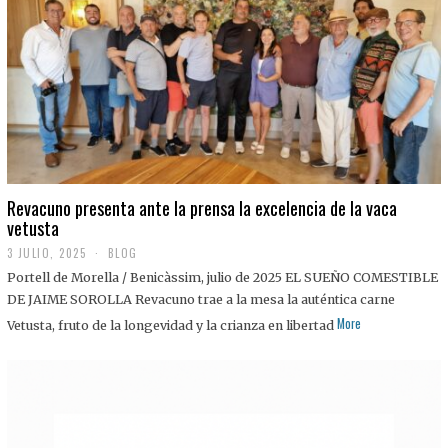
0
2
5
Revacuno presenta ante la prensa la excelencia de la vaca
vetusta
3 JULIO, 2025
1
BLOG
1
Portell de Morella / Benicàssim, julio de 2025 EL SUEÑO COMESTIBLE
J
U
DE JAIME SOROLLA Revacuno trae a la mesa la auténtica carne
L
More
Vetusta, fruto de la longevidad y la crianza en libertad
I
O
,
2
0
2
5