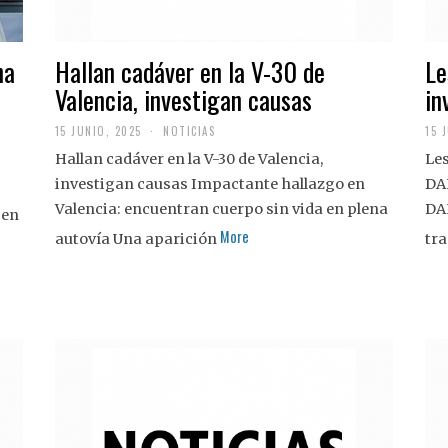
na
Hallan cadáver en la V-30 de
Le
Valencia, investigan causas
in
15 JUNIO, 2025
NOTICIAS
15 
Hallan cadáver en la V-30 de Valencia,
Les
investigan causas Impactante hallazgo en
DA
Valencia: encuentran cuerpo sin vida en plena
DA
 en
More
autovía Una aparición
tra