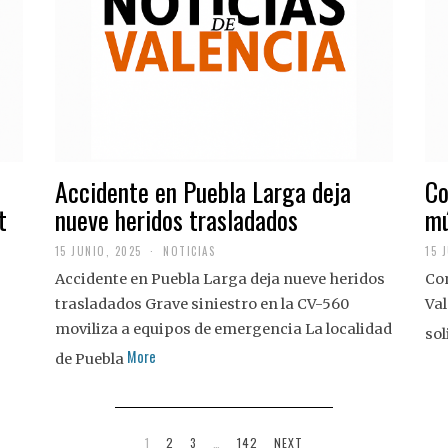
Accidente en Puebla Larga deja
Co
t
nueve heridos trasladados
mú
15 JUNIO, 2025
NOTICIAS
15 
Accidente en Puebla Larga deja nueve heridos
Con
trasladados Grave siniestro en la CV-560
Val
moviliza a equipos de emergencia La localidad
sol
More
de Puebla
1
2
3
…
142
NEXT