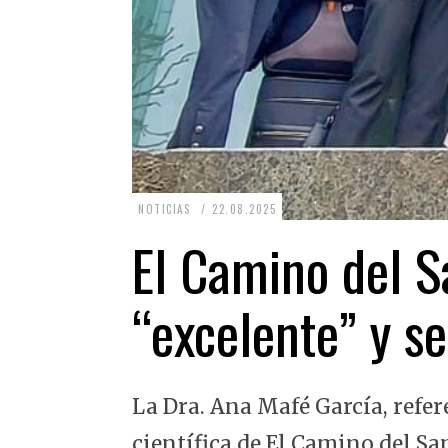
2
NOTICIAS
22.08.2025
2
El Camino del Sa
.
0
“excelente” y se
8
.
2
La Dra. Ana Mafé García, refer
0
2
científica de El Camino del Sa