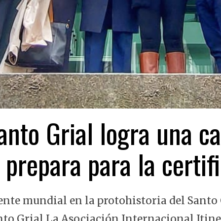
nto Grial logra una ca
 prepara para la certi
ente mundial en la protohistoria del Santo 
nto Grial La Asociación Internacional Itin