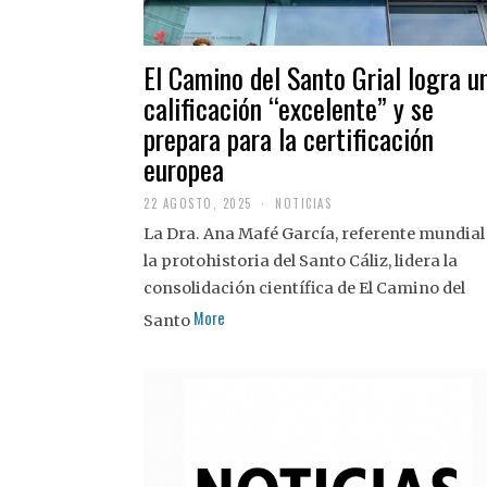
El Camino del Santo Grial logra u
calificación “excelente” y se
prepara para la certificación
europea
22 AGOSTO, 2025
2
NOTICIAS
2
La Dra. Ana Mafé García, referente mundial
A
G
la protohistoria del Santo Cáliz, lidera la
O
S
consolidación científica de El Camino del
T
More
O
Santo
,
2
0
2
5