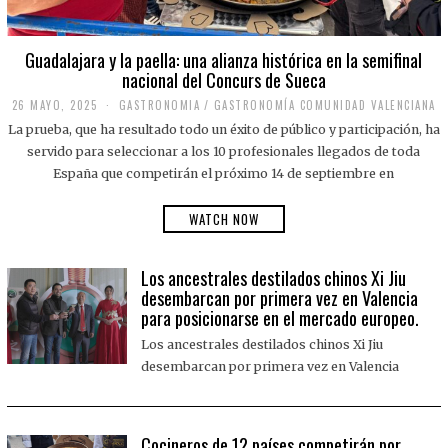
Guadalajara y la paella: una alianza histórica en la semifinal
nacional del Concurs de Sueca
26 MAYO, 2025
2
GASTRONOMIA
/
GASTRONOMÍA COMUNIDAD VALENCIANA
6
La prueba, que ha resultado todo un éxito de público y participación, ha
M
A
servido para seleccionar a los 10 profesionales llegados de toda
Y
España que competirán el próximo 14 de septiembre en
O
,
2
WATCH NOW
0
2
5
Los ancestrales destilados chinos Xi Jiu
desembarcan por primera vez en Valencia
para posicionarse en el mercado europeo.
Los ancestrales destilados chinos Xi Jiu
desembarcan por primera vez en Valencia
Cocineros de 12 países competirán por