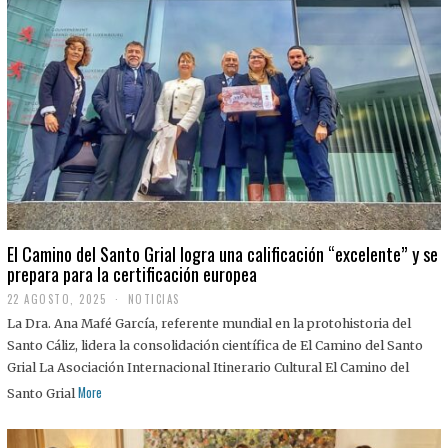
El Camino del Santo Grial logra una calificación “excelente” y se
prepara para la certificación europea
22 AGOSTO, 2025
2
NOTICIAS
2
La Dra. Ana Mafé García, referente mundial en la protohistoria del
A
G
Santo Cáliz, lidera la consolidación científica de El Camino del Santo
O
Grial La Asociación Internacional Itinerario Cultural El Camino del
S
T
More
Santo Grial
O
,
2