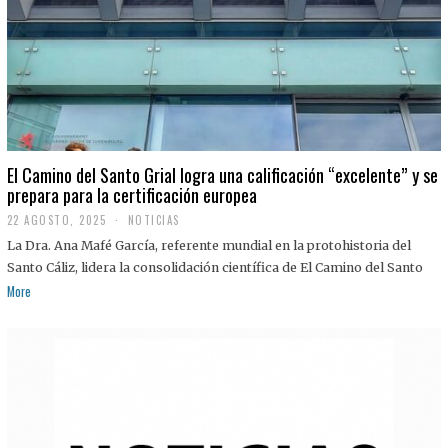
El Camino del Santo Grial logra una calificación “excelente” y se
prepara para la certificación europea
22 AGOSTO, 2025
2
NOTICIAS
2
La Dra. Ana Mafé García, referente mundial en la protohistoria del
A
G
Santo Cáliz, lidera la consolidación científica de El Camino del Santo
O
More
S
T
O
,
2
0
2
5