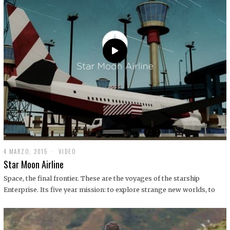
0
1
9
4 MARZO, 2015
1
VIDEO
9
Star Moon Airline
D
I
Space, the final frontier. These are the voyages of the starship
C
Enterprise. Its five year mission: to explore strange new worlds, to
I
E
M
B
R
E