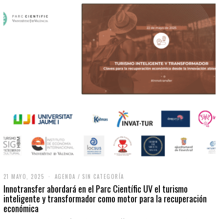
21 MAYO, 2025
2
AGENDA
/
SIN CATEGORÍA
1
Innotransfer abordará en el Parc Científic UV el turismo
M
inteligente y transformador como motor para la recuperación
A
económica
Y
O