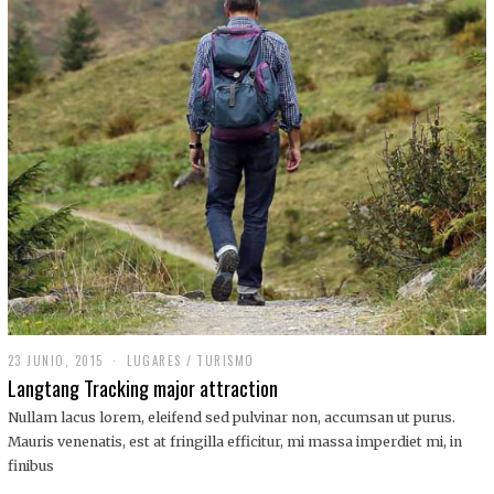
,
2
0
1
9
23 JUNIO, 2015
LUGARES
/
TURISMO
Langtang Tracking major attraction
Nullam lacus lorem, eleifend sed pulvinar non, accumsan ut purus.
Mauris venenatis, est at fringilla efficitur, mi massa imperdiet mi, in
finibus