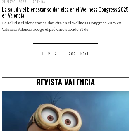
21 MAYO, 2025
2
AGENDA
1
La salud y el bienestar se dan cita en el Wellness Congress 2025
M
en Valencia
A
Y
La salud y el bienestar se dan cita en el Wellness Congress 2025 en
O
,
Valencia Valencia acoge el próximo sábado 31 de
2
0
2
5
1
2
3
…
202
NEXT
REVISTA VALENCIA