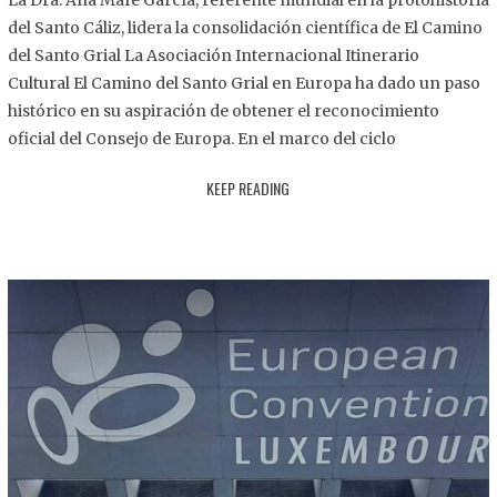
La Dra. Ana Mafé García, referente mundial en la protohistoria
8
del Santo Cáliz, lidera la consolidación científica de El Camino
.
del Santo Grial La Asociación Internacional Itinerario
2
Cultural El Camino del Santo Grial en Europa ha dado un paso
0
histórico en su aspiración de obtener el reconocimiento
2
oficial del Consejo de Europa. En el marco del ciclo
5
KEEP READING