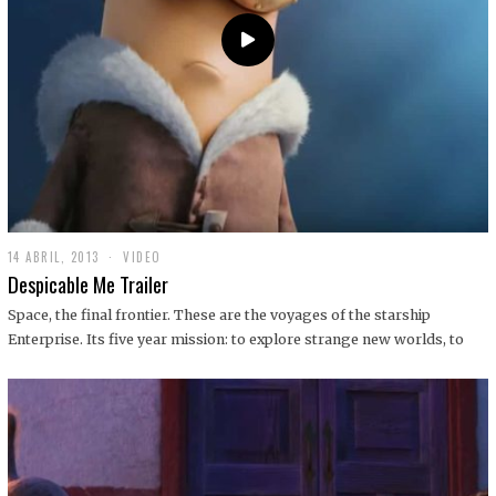
14 ABRIL, 2013
1
VIDEO
9
Despicable Me Trailer
D
I
Space, the final frontier. These are the voyages of the starship
C
Enterprise. Its five year mission: to explore strange new worlds, to
I
E
M
B
R
E
,
2
0
1