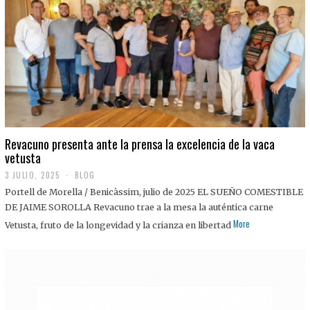
0
2
5
Revacuno presenta ante la prensa la excelencia de la vaca
vetusta
3 JULIO, 2025
1
BLOG
1
Portell de Morella / Benicàssim, julio de 2025 EL SUEÑO COMESTIBLE
J
U
DE JAIME SOROLLA Revacuno trae a la mesa la auténtica carne
L
More
Vetusta, fruto de la longevidad y la crianza en libertad
I
O
,
2
0
2
5