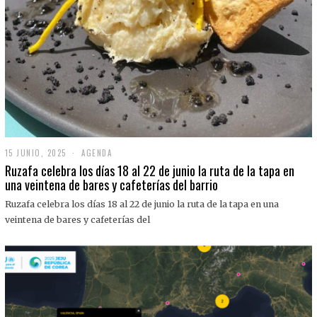
15 JUNIO, 2025
1
AGENDA
5
Ruzafa celebra los días 18 al 22 de junio la ruta de la tapa en
J
una veintena de bares y cafeterías del barrio
U
N
Ruzafa celebra los días 18 al 22 de junio la ruta de la tapa en una
I
O
veintena de bares y cafeterías del
,
2
0
2
5