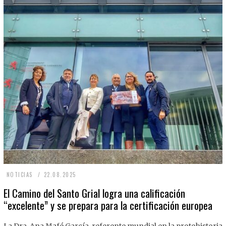
2
NOTICIAS
22.08.2025
2
El Camino del Santo Grial logra una calificación
“excelente” y se prepara para la certificación europea
.
0