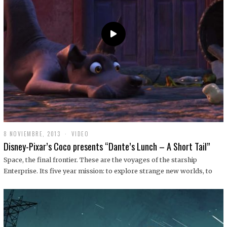
9
8 NOVIEMBRE, 2013
1
VIDEO
9
Disney-Pixar’s Coco presents “Dante’s Lunch – A Short Tail”
D
I
Space, the final frontier. These are the voyages of the starship
C
Enterprise. Its five year mission: to explore strange new worlds, to
I
E
M
B
R
E
,
2