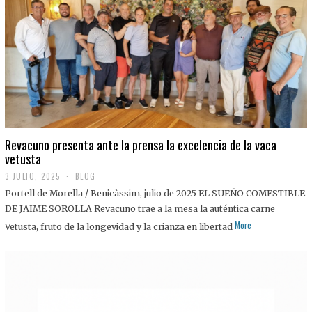
0
2
5
Revacuno presenta ante la prensa la excelencia de la vaca
vetusta
3 JULIO, 2025
1
BLOG
1
Portell de Morella / Benicàssim, julio de 2025 EL SUEÑO COMESTIBLE
J
U
DE JAIME SOROLLA Revacuno trae a la mesa la auténtica carne
L
More
Vetusta, fruto de la longevidad y la crianza en libertad
I
O
,
2
0
2
5