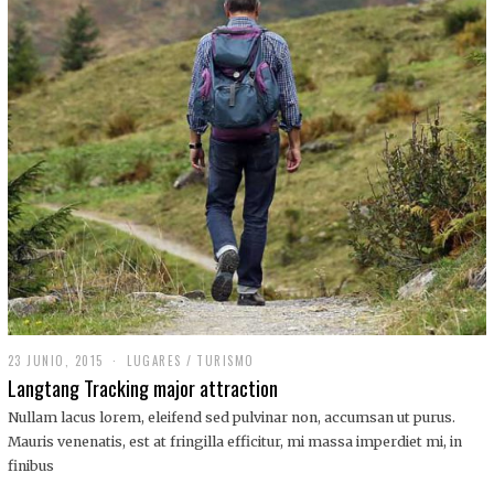
,
2
0
1
9
23 JUNIO, 2015
LUGARES
/
TURISMO
Langtang Tracking major attraction
Nullam lacus lorem, eleifend sed pulvinar non, accumsan ut purus.
Mauris venenatis, est at fringilla efficitur, mi massa imperdiet mi, in
finibus