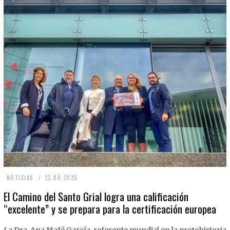
2
NOTICIAS
22.08.2025
2
El Camino del Santo Grial logra una calificación
“excelente” y se prepara para la certificación europea
.
0