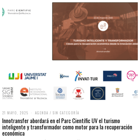
21 MAYO, 2025
2
AGENDA
/
SIN CATEGORÍA
1
Innotransfer abordará en el Parc Científic UV el turismo
M
inteligente y transformador como motor para la recuperación
A
económica
Y
O