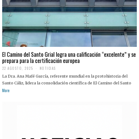
El Camino del Santo Grial logra una calificación “excelente” y se
prepara para la certificación europea
22 AGOSTO, 2025
2
NOTICIAS
2
La Dra. Ana Mafé García, referente mundial en la protohistoria del
A
G
Santo Cáliz, lidera la consolidación científica de El Camino del Santo
O
More
S
T
O
,
2
0
2
5