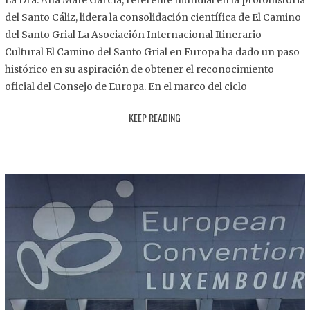
La Dra. Ana Mafé García, referente mundial en la protohistoria
8
del Santo Cáliz, lidera la consolidación científica de El Camino
.
del Santo Grial La Asociación Internacional Itinerario
2
Cultural El Camino del Santo Grial en Europa ha dado un paso
0
histórico en su aspiración de obtener el reconocimiento
2
oficial del Consejo de Europa. En el marco del ciclo
5
KEEP READING