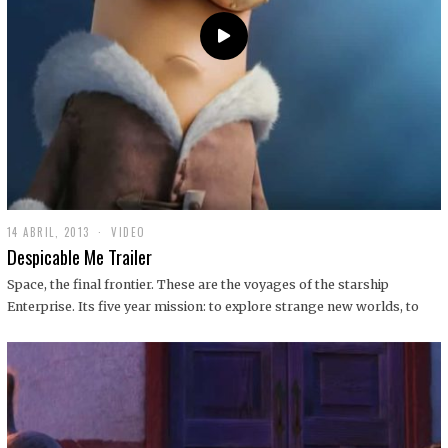
14 ABRIL, 2013
1
VIDEO
9
Despicable Me Trailer
D
I
Space, the final frontier. These are the voyages of the starship
C
Enterprise. Its five year mission: to explore strange new worlds, to
I
E
M
B
R
E
,
2
0
1