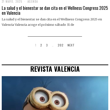
21 MAYO, 2025
2
AGENDA
1
La salud y el bienestar se dan cita en el Wellness Congress 2025
M
en Valencia
A
Y
La salud y el bienestar se dan cita en el Wellness Congress 2025 en
O
,
Valencia Valencia acoge el próximo sábado 31 de
2
0
2
5
1
2
3
…
202
NEXT
REVISTA VALENCIA