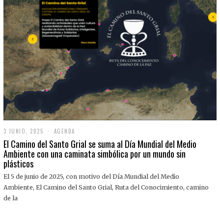
3 JUNIO, 2025
3
AGENDA
J
El Camino del Santo Grial se suma al Día Mundial del Medio
U
Ambiente con una caminata simbólica por un mundo sin
N
plásticos
I
O
,
El 5 de junio de 2025, con motivo del Día Mundial del Medio
2
Ambiente, El Camino del Santo Grial, Ruta del Conocimiento, camino
0
2
de la
5