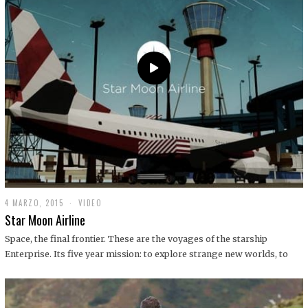
0
1
9
4 MARZO, 2015
1
VIDEO
9
Star Moon Airline
D
I
Space, the final frontier. These are the voyages of the starship
C
Enterprise. Its five year mission: to explore strange new worlds, to
I
E
M
B
R
E