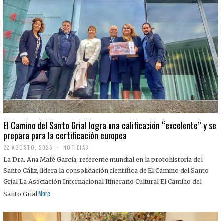
El Camino del Santo Grial logra una calificación “excelente” y se
prepara para la certificación europea
22 AGOSTO, 2025
2
NOTICIAS
2
La Dra. Ana Mafé García, referente mundial en la protohistoria del
A
G
Santo Cáliz, lidera la consolidación científica de El Camino del Santo
O
Grial La Asociación Internacional Itinerario Cultural El Camino del
S
T
More
Santo Grial
O
,
2