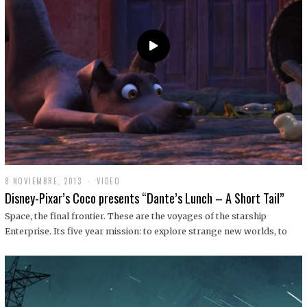
9
8 NOVIEMBRE, 2013
1
VIDEO
9
Disney-Pixar’s Coco presents “Dante’s Lunch – A Short Tail”
D
I
Space, the final frontier. These are the voyages of the starship
C
Enterprise. Its five year mission: to explore strange new worlds, to
I
E
M
B
R
E
,
2