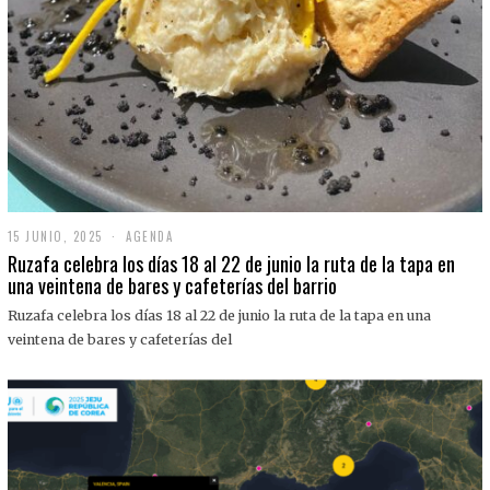
15 JUNIO, 2025
1
AGENDA
5
Ruzafa celebra los días 18 al 22 de junio la ruta de la tapa en
J
una veintena de bares y cafeterías del barrio
U
N
Ruzafa celebra los días 18 al 22 de junio la ruta de la tapa en una
I
O
veintena de bares y cafeterías del
,
2
0
2
5