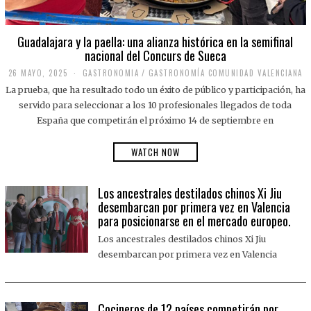
Guadalajara y la paella: una alianza histórica en la semifinal
nacional del Concurs de Sueca
26 MAYO, 2025
2
GASTRONOMIA
/
GASTRONOMÍA COMUNIDAD VALENCIANA
6
La prueba, que ha resultado todo un éxito de público y participación, ha
M
A
servido para seleccionar a los 10 profesionales llegados de toda
Y
España que competirán el próximo 14 de septiembre en
O
,
2
WATCH NOW
0
2
5
Los ancestrales destilados chinos Xi Jiu
desembarcan por primera vez en Valencia
para posicionarse en el mercado europeo.
Los ancestrales destilados chinos Xi Jiu
desembarcan por primera vez en Valencia
Cocineros de 12 países competirán por