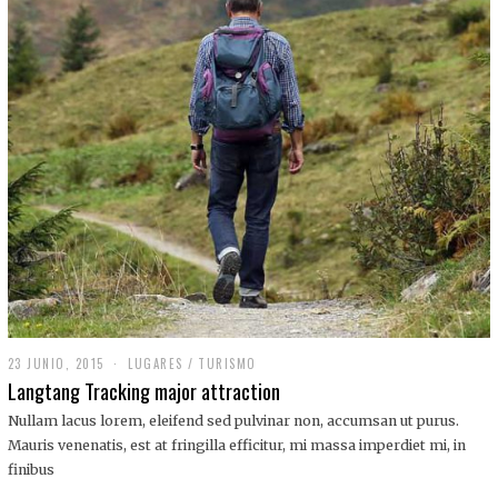
,
2
0
1
9
23 JUNIO, 2015
LUGARES
/
TURISMO
Langtang Tracking major attraction
Nullam lacus lorem, eleifend sed pulvinar non, accumsan ut purus.
Mauris venenatis, est at fringilla efficitur, mi massa imperdiet mi, in
finibus