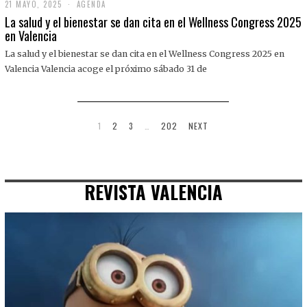
21 MAYO, 2025
2
AGENDA
1
La salud y el bienestar se dan cita en el Wellness Congress 2025
M
en Valencia
A
Y
La salud y el bienestar se dan cita en el Wellness Congress 2025 en
O
,
Valencia Valencia acoge el próximo sábado 31 de
2
0
2
5
1
2
3
…
202
NEXT
REVISTA VALENCIA