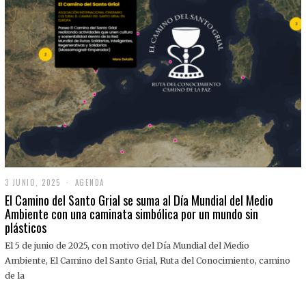
3 JUNIO, 2025
3
AGENDA
J
El Camino del Santo Grial se suma al Día Mundial del Medio
U
Ambiente con una caminata simbólica por un mundo sin
N
plásticos
I
O
,
El 5 de junio de 2025, con motivo del Día Mundial del Medio
2
Ambiente, El Camino del Santo Grial, Ruta del Conocimiento, camino
0
2
de la
5