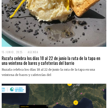
15 JUNIO, 2025
1
AGENDA
5
Ruzafa celebra los días 18 al 22 de junio la ruta de la tapa en
J
una veintena de bares y cafeterías del barrio
U
N
Ruzafa celebra los días 18 al 22 de junio la ruta de la tapa en una
I
O
veintena de bares y cafeterías del
,
2
0
2
5