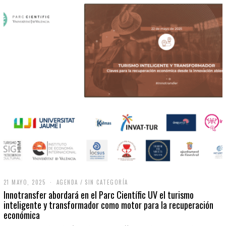
21 MAYO, 2025
2
AGENDA
/
SIN CATEGORÍA
1
Innotransfer abordará en el Parc Científic UV el turismo
M
inteligente y transformador como motor para la recuperación
A
económica
Y
O