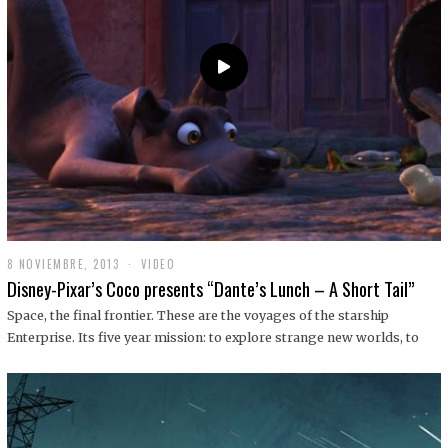
9
8 NOVIEMBRE, 2013
1
VIDEO
9
Disney-Pixar’s Coco presents “Dante’s Lunch – A Short Tail”
D
I
Space, the final frontier. These are the voyages of the starship
C
Enterprise. Its five year mission: to explore strange new worlds, to
I
E
M
B
R
E
,
2