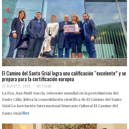
El Camino del Santo Grial logra una calificación “excelente” y se
prepara para la certificación europea
22 AGOSTO, 2025
2
NOTICIAS
2
La Dra. Ana Mafé García, referente mundial en la protohistoria del
A
G
Santo Cáliz, lidera la consolidación científica de El Camino del Santo
O
Grial La Asociación Internacional Itinerario Cultural El Camino del
S
T
More
Santo Grial
O
,
2