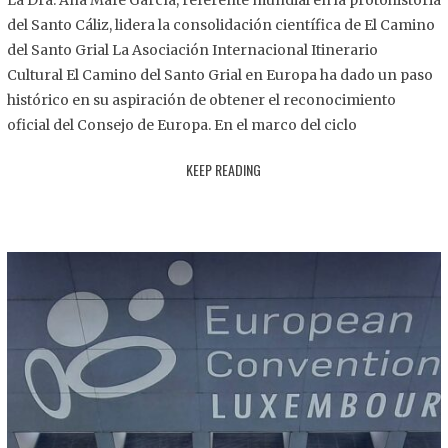
La Dra. Ana Mafé García, referente mundial en la protohistoria
8
del Santo Cáliz, lidera la consolidación científica de El Camino
.
del Santo Grial La Asociación Internacional Itinerario
2
Cultural El Camino del Santo Grial en Europa ha dado un paso
0
histórico en su aspiración de obtener el reconocimiento
2
oficial del Consejo de Europa. En el marco del ciclo
5
KEEP READING