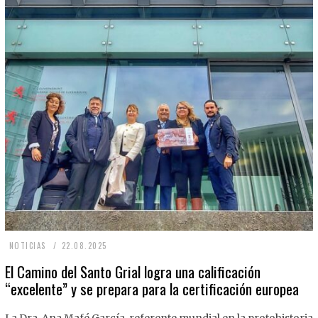
2
NOTICIAS
22.08.2025
2
El Camino del Santo Grial logra una calificación
“excelente” y se prepara para la certificación europea
.
0