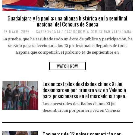
Guadalajara y la paella: una alianza histórica en la semifinal
nacional del Concurs de Sueca
26 MAYO, 2025
2
GASTRONOMIA
/
GASTRONOMÍA COMUNIDAD VALENCIANA
6
La prueba, que ha resultado todo un éxito de público y participación, ha
M
A
servido para seleccionar a los 10 profesionales llegados de toda
Y
España que competirán el próximo 14 de septiembre en
O
,
2
WATCH NOW
0
2
5
Los ancestrales destilados chinos Xi Jiu
desembarcan por primera vez en Valencia
para posicionarse en el mercado europeo.
Los ancestrales destilados chinos Xi Jiu
desembarcan por primera vez en Valencia
Cocineros de 12 países competirán por