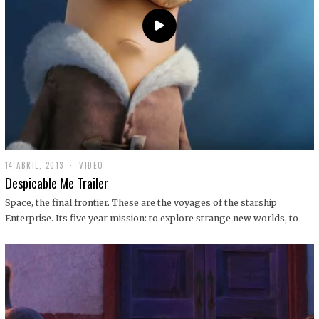
14 ABRIL, 2013
1
VIDEO
9
Despicable Me Trailer
D
I
Space, the final frontier. These are the voyages of the starship
C
Enterprise. Its five year mission: to explore strange new worlds, to
I
E
M
B
R
E
,
2
0
1