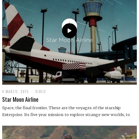
0
1
9
4 MARZO, 2015
1
VIDEO
9
Star Moon Airline
D
I
Space, the final frontier. These are the voyages of the starship
C
Enterprise. Its five year mission: to explore strange new worlds, to
I
E
M
B
R
E