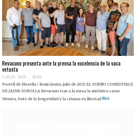
0
2
5
Revacuno presenta ante la prensa la excelencia de la vaca
vetusta
3 JULIO, 2025
1
BLOG
1
Portell de Morella / Benicàssim, julio de 2025 EL SUEÑO COMESTIBLE
J
U
DE JAIME SOROLLA Revacuno trae a la mesa la auténtica carne
L
More
Vetusta, fruto de la longevidad y la crianza en libertad
I
O
,
2
0
2
5