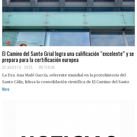
El Camino del Santo Grial logra una calificación “excelente” y se
prepara para la certificación europea
22 AGOSTO, 2025
2
NOTICIAS
2
La Dra. Ana Mafé García, referente mundial en la protohistoria del
A
G
Santo Cáliz, lidera la consolidación científica de El Camino del Santo
O
More
S
T
O
,
2
0
2
5