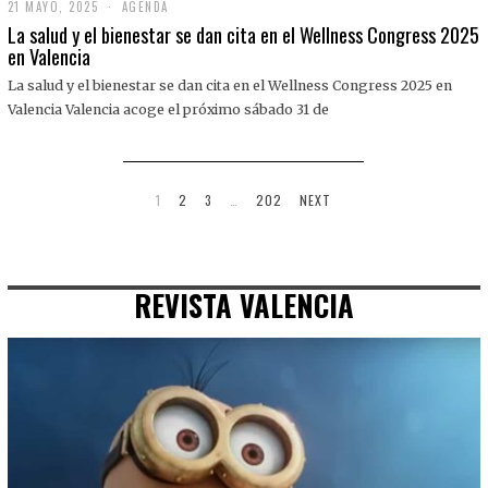
21 MAYO, 2025
2
AGENDA
1
La salud y el bienestar se dan cita en el Wellness Congress 2025
M
en Valencia
A
Y
La salud y el bienestar se dan cita en el Wellness Congress 2025 en
O
,
Valencia Valencia acoge el próximo sábado 31 de
2
0
2
5
1
2
3
…
202
NEXT
REVISTA VALENCIA