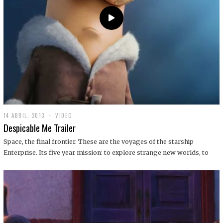
14 ABRIL, 2013
1
VIDEO
9
Despicable Me Trailer
D
I
Space, the final frontier. These are the voyages of the starship
C
Enterprise. Its five year mission: to explore strange new worlds, to
I
E
M
B
R
E
,
2
0
1