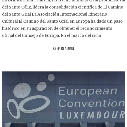
La Dra. Ana Mafé García, referente mundial en la protohistoria
8
del Santo Cáliz, lidera la consolidación científica de El Camino
.
del Santo Grial La Asociación Internacional Itinerario
2
Cultural El Camino del Santo Grial en Europa ha dado un paso
0
histórico en su aspiración de obtener el reconocimiento
2
oficial del Consejo de Europa. En el marco del ciclo
5
KEEP READING