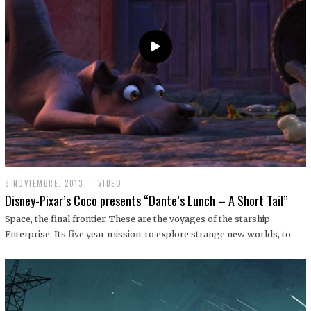
9
8 NOVIEMBRE, 2013
1
VIDEO
9
Disney-Pixar’s Coco presents “Dante’s Lunch – A Short Tail”
D
I
Space, the final frontier. These are the voyages of the starship
C
Enterprise. Its five year mission: to explore strange new worlds, to
I
E
M
B
R
E
,
2