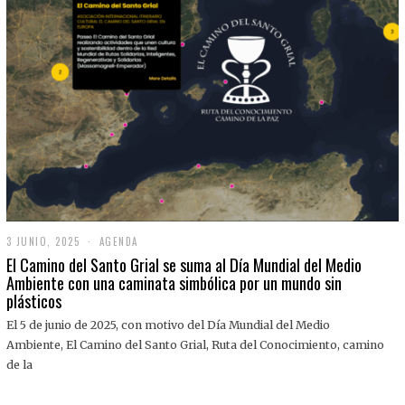
3 JUNIO, 2025
3
AGENDA
J
El Camino del Santo Grial se suma al Día Mundial del Medio
U
Ambiente con una caminata simbólica por un mundo sin
N
plásticos
I
O
,
El 5 de junio de 2025, con motivo del Día Mundial del Medio
2
Ambiente, El Camino del Santo Grial, Ruta del Conocimiento, camino
0
2
de la
5