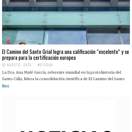
El Camino del Santo Grial logra una calificación “excelente” y se
prepara para la certificación europea
22 AGOSTO, 2025
2
NOTICIAS
2
La Dra. Ana Mafé García, referente mundial en la protohistoria del
A
G
Santo Cáliz, lidera la consolidación científica de El Camino del Santo
O
More
S
T
O
,
2
0
2
5