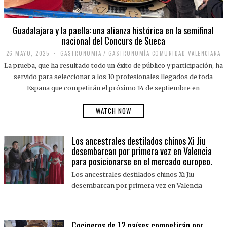
Guadalajara y la paella: una alianza histórica en la semifinal
nacional del Concurs de Sueca
26 MAYO, 2025
2
GASTRONOMIA
/
GASTRONOMÍA COMUNIDAD VALENCIANA
6
La prueba, que ha resultado todo un éxito de público y participación, ha
M
A
servido para seleccionar a los 10 profesionales llegados de toda
Y
España que competirán el próximo 14 de septiembre en
O
,
2
WATCH NOW
0
2
5
Los ancestrales destilados chinos Xi Jiu
desembarcan por primera vez en Valencia
para posicionarse en el mercado europeo.
Los ancestrales destilados chinos Xi Jiu
desembarcan por primera vez en Valencia
Cocineros de 12 países competirán por