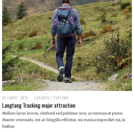
,
2
0
1
9
23 JUNIO, 2015
LUGARES
/
TURISMO
Langtang Tracking major attraction
Nullam lacus lorem, eleifend sed pulvinar non, accumsan ut purus.
Mauris venenatis, est at fringilla efficitur, mi massa imperdiet mi, in
finibus