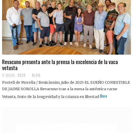
0
2
5
Revacuno presenta ante la prensa la excelencia de la vaca
vetusta
3 JULIO, 2025
1
BLOG
1
Portell de Morella / Benicàssim, julio de 2025 EL SUEÑO COMESTIBLE
J
U
DE JAIME SOROLLA Revacuno trae a la mesa la auténtica carne
L
More
Vetusta, fruto de la longevidad y la crianza en libertad
I
O
,
2
0
2
5