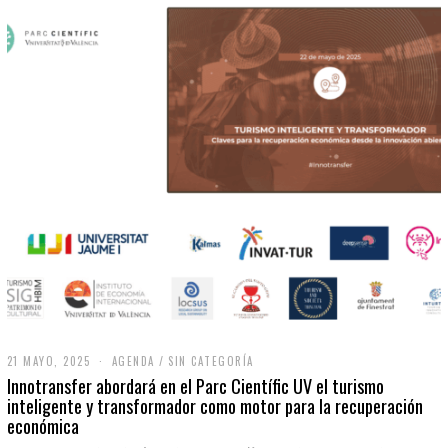
21 MAYO, 2025
2
AGENDA
/
SIN CATEGORÍA
1
Innotransfer abordará en el Parc Científic UV el turismo
M
inteligente y transformador como motor para la recuperación
A
económica
Y
O