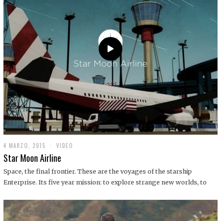
0
1
9
4 MARZO, 2015
1
VIDEO
9
Star Moon Airline
D
I
Space, the final frontier. These are the voyages of the starship
C
Enterprise. Its five year mission: to explore strange new worlds, to
I
E
M
B
R
E