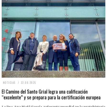
2
NOTICIAS
22.08.2025
2
El Camino del Santo Grial logra una calificación
“excelente” y se prepara para la certificación europea
.
0