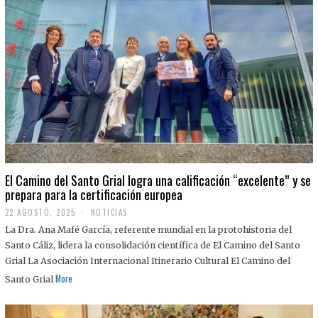
El Camino del Santo Grial logra una calificación “excelente” y se
prepara para la certificación europea
22 AGOSTO, 2025
2
NOTICIAS
2
La Dra. Ana Mafé García, referente mundial en la protohistoria del
A
G
Santo Cáliz, lidera la consolidación científica de El Camino del Santo
O
Grial La Asociación Internacional Itinerario Cultural El Camino del
S
T
More
Santo Grial
O
,
2