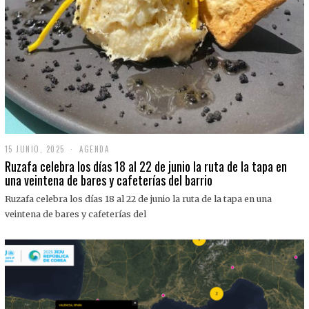
15 JUNIO, 2025
1
AGENDA
5
Ruzafa celebra los días 18 al 22 de junio la ruta de la tapa en
J
una veintena de bares y cafeterías del barrio
U
N
Ruzafa celebra los días 18 al 22 de junio la ruta de la tapa en una
I
O
veintena de bares y cafeterías del
,
2
0
2
5