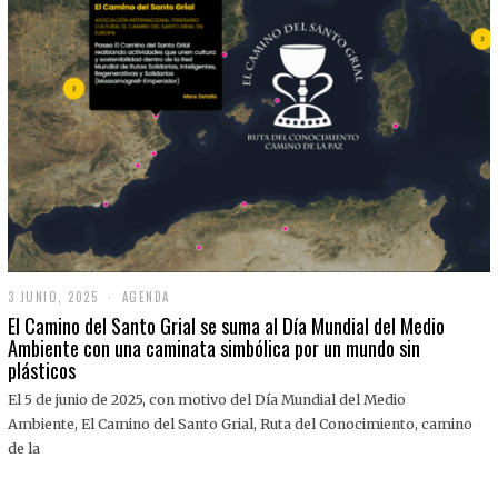
3 JUNIO, 2025
3
AGENDA
J
El Camino del Santo Grial se suma al Día Mundial del Medio
U
Ambiente con una caminata simbólica por un mundo sin
N
plásticos
I
O
,
El 5 de junio de 2025, con motivo del Día Mundial del Medio
2
Ambiente, El Camino del Santo Grial, Ruta del Conocimiento, camino
0
2
de la
5