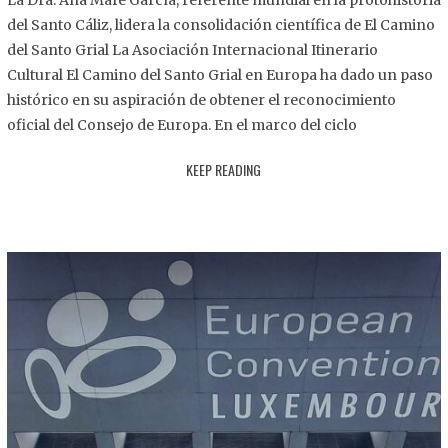
La Dra. Ana Mafé García, referente mundial en la protohistoria
8
del Santo Cáliz, lidera la consolidación científica de El Camino
.
del Santo Grial La Asociación Internacional Itinerario
2
Cultural El Camino del Santo Grial en Europa ha dado un paso
0
histórico en su aspiración de obtener el reconocimiento
2
oficial del Consejo de Europa. En el marco del ciclo
5
KEEP READING