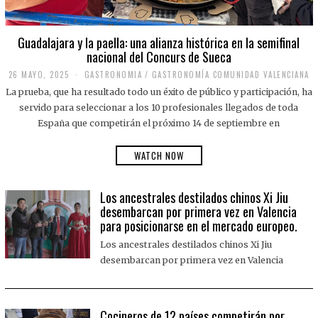
Guadalajara y la paella: una alianza histórica en la semifinal
nacional del Concurs de Sueca
26 MAYO, 2025
2
GASTRONOMIA
/
GASTRONOMÍA COMUNIDAD VALENCIANA
6
La prueba, que ha resultado todo un éxito de público y participación, ha
M
A
servido para seleccionar a los 10 profesionales llegados de toda
Y
España que competirán el próximo 14 de septiembre en
O
,
2
WATCH NOW
0
2
5
Los ancestrales destilados chinos Xi Jiu
desembarcan por primera vez en Valencia
para posicionarse en el mercado europeo.
Los ancestrales destilados chinos Xi Jiu
desembarcan por primera vez en Valencia
Cocineros de 12 países competirán por