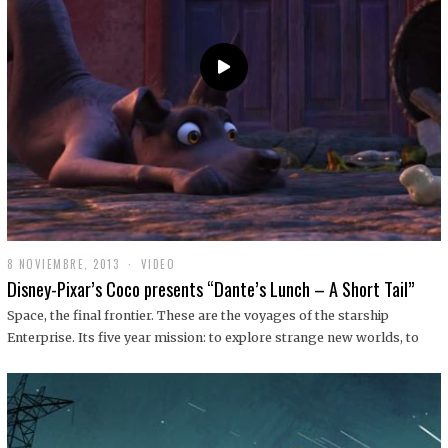
9
8 NOVIEMBRE, 2013
1
VIDEO
9
Disney-Pixar’s Coco presents “Dante’s Lunch – A Short Tail”
D
I
Space, the final frontier. These are the voyages of the starship
C
Enterprise. Its five year mission: to explore strange new worlds, to
I
E
M
B
R
E
,
2