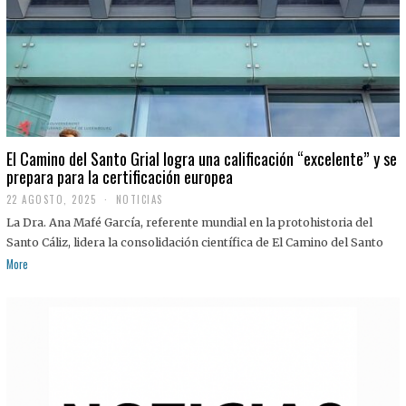
El Camino del Santo Grial logra una calificación “excelente” y se
prepara para la certificación europea
22 AGOSTO, 2025
2
NOTICIAS
2
La Dra. Ana Mafé García, referente mundial en la protohistoria del
A
G
Santo Cáliz, lidera la consolidación científica de El Camino del Santo
O
More
S
T
O
,
2
0
2
5