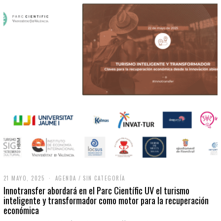
21 MAYO, 2025
2
AGENDA
/
SIN CATEGORÍA
1
Innotransfer abordará en el Parc Científic UV el turismo
M
inteligente y transformador como motor para la recuperación
A
económica
Y
O