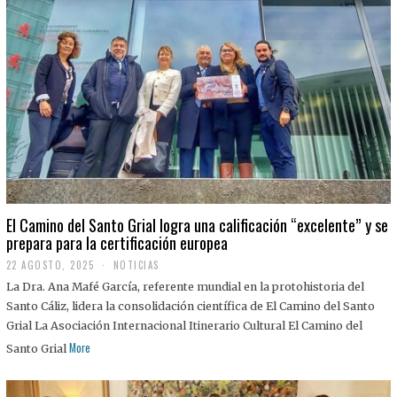
El Camino del Santo Grial logra una calificación “excelente” y se
prepara para la certificación europea
22 AGOSTO, 2025
2
NOTICIAS
2
La Dra. Ana Mafé García, referente mundial en la protohistoria del
A
G
Santo Cáliz, lidera la consolidación científica de El Camino del Santo
O
Grial La Asociación Internacional Itinerario Cultural El Camino del
S
T
More
Santo Grial
O
,
2