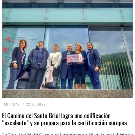
2
NOTICIAS
22.08.2025
2
El Camino del Santo Grial logra una calificación
“excelente” y se prepara para la certificación europea
.
0