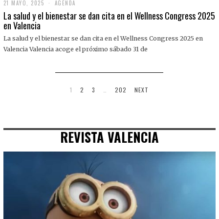
21 MAYO, 2025
2
AGENDA
1
La salud y el bienestar se dan cita en el Wellness Congress 2025
M
en Valencia
A
Y
La salud y el bienestar se dan cita en el Wellness Congress 2025 en
O
,
Valencia Valencia acoge el próximo sábado 31 de
2
0
2
5
1
2
3
…
202
NEXT
REVISTA VALENCIA