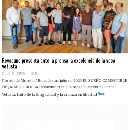
0
2
5
Revacuno presenta ante la prensa la excelencia de la vaca
vetusta
3 JULIO, 2025
1
BLOG
1
Portell de Morella / Benicàssim, julio de 2025 EL SUEÑO COMESTIBLE
J
U
DE JAIME SOROLLA Revacuno trae a la mesa la auténtica carne
L
More
Vetusta, fruto de la longevidad y la crianza en libertad
I
O
,
2
0
2
5