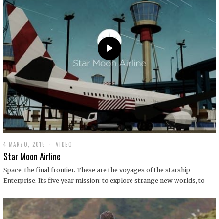
0
1
9
4 MARZO, 2015
1
VIDEO
9
Star Moon Airline
D
I
Space, the final frontier. These are the voyages of the starship
C
Enterprise. Its five year mission: to explore strange new worlds, to
I
E
M
B
R
E