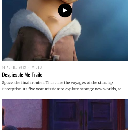
14 ABRIL, 2013
1
VIDEO
9
Despicable Me Trailer
D
I
Space, the final frontier. These are the voyages of the starship
C
Enterprise. Its five year mission: to explore strange new worlds, to
I
E
M
B
R
E
,
2
0
1