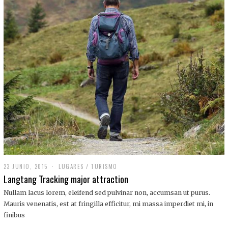
,
2
0
1
9
23 JUNIO, 2015
LUGARES
/
TURISMO
Langtang Tracking major attraction
Nullam lacus lorem, eleifend sed pulvinar non, accumsan ut purus.
Mauris venenatis, est at fringilla efficitur, mi massa imperdiet mi, in
finibus