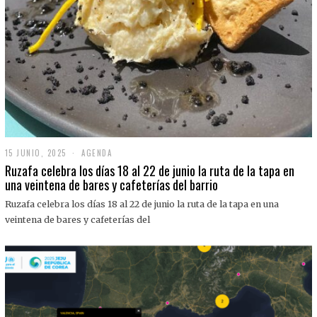
15 JUNIO, 2025
1
AGENDA
5
Ruzafa celebra los días 18 al 22 de junio la ruta de la tapa en
J
una veintena de bares y cafeterías del barrio
U
N
Ruzafa celebra los días 18 al 22 de junio la ruta de la tapa en una
I
O
veintena de bares y cafeterías del
,
2
0
2
5