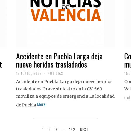
Accidente en Puebla Larga deja
Co
t
nueve heridos trasladados
mú
15 JUNIO, 2025
NOTICIAS
15 
Accidente en Puebla Larga deja nueve heridos
Con
trasladados Grave siniestro en la CV-560
Val
moviliza a equipos de emergencia La localidad
sol
More
de Puebla
1
2
3
…
142
NEXT