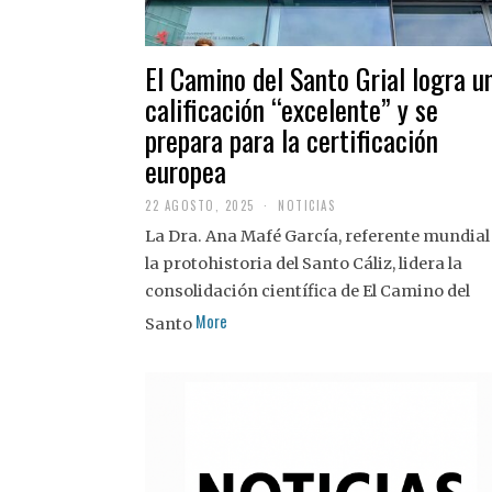
El Camino del Santo Grial logra u
calificación “excelente” y se
prepara para la certificación
europea
22 AGOSTO, 2025
2
NOTICIAS
2
La Dra. Ana Mafé García, referente mundial
A
G
la protohistoria del Santo Cáliz, lidera la
O
S
consolidación científica de El Camino del
T
More
O
Santo
,
2
0
2
5