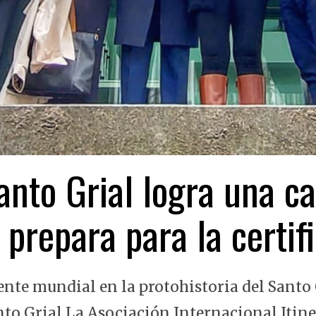
nto Grial logra una ca
 prepara para la certi
ente mundial en la protohistoria del Santo 
nto Grial La Asociación Internacional Itin