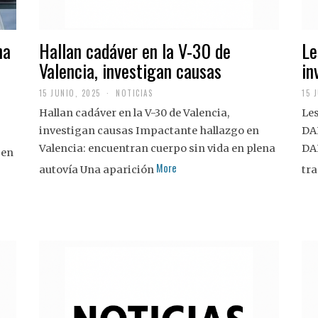
na
Hallan cadáver en la V-30 de
Le
Valencia, investigan causas
in
15 JUNIO, 2025
NOTICIAS
15 
Hallan cadáver en la V-30 de Valencia,
Les
investigan causas Impactante hallazgo en
DA
Valencia: encuentran cuerpo sin vida en plena
DA
 en
More
autovía Una aparición
tra