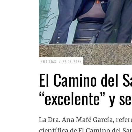
2
NOTICIAS
22.08.2025
2
El Camino del Sa
.
0
“excelente” y se
8
.
2
La Dra. Ana Mafé García, refer
0
2
científica de El Camino del Sa