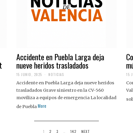
Accidente en Puebla Larga deja
Co
t
nueve heridos trasladados
mú
15 JUNIO, 2025
NOTICIAS
15 
Accidente en Puebla Larga deja nueve heridos
Con
trasladados Grave siniestro en la CV-560
Val
moviliza a equipos de emergencia La localidad
sol
More
de Puebla
1
2
3
…
142
NEXT