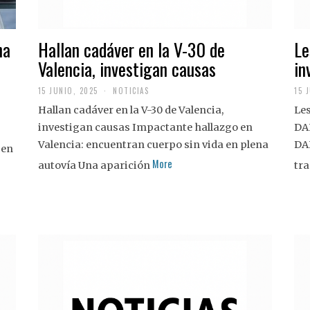
na
Hallan cadáver en la V-30 de
Le
Valencia, investigan causas
in
15 JUNIO, 2025
NOTICIAS
15 
Hallan cadáver en la V-30 de Valencia,
Les
investigan causas Impactante hallazgo en
DA
Valencia: encuentran cuerpo sin vida en plena
DA
 en
More
autovía Una aparición
tra