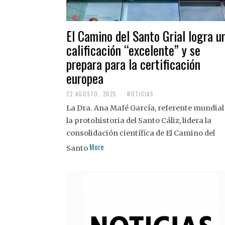
El Camino del Santo Grial logra u
calificación “excelente” y se
prepara para la certificación
europea
22 AGOSTO, 2025
2
NOTICIAS
2
La Dra. Ana Mafé García, referente mundial
A
G
la protohistoria del Santo Cáliz, lidera la
O
S
consolidación científica de El Camino del
T
More
O
Santo
,
2
0
2
5