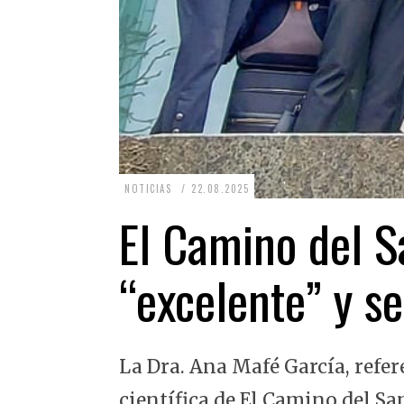
2
NOTICIAS
22.08.2025
2
El Camino del Sa
.
0
“excelente” y se
8
.
2
La Dra. Ana Mafé García, refer
0
2
científica de El Camino del Sa