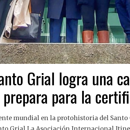
nto Grial logra una ca
 prepara para la certi
ente mundial en la protohistoria del Santo 
nto Grial La Asociación Internacional Itin