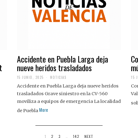
Accidente en Puebla Larga deja
Co
t
nueve heridos trasladados
mú
15 JUNIO, 2025
NOTICIAS
15 
Accidente en Puebla Larga deja nueve heridos
Con
trasladados Grave siniestro en la CV-560
Val
moviliza a equipos de emergencia La localidad
sol
More
de Puebla
1
2
3
…
142
NEXT