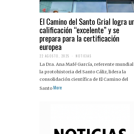
El Camino del Santo Grial logra u
calificación “excelente” y se
prepara para la certificación
europea
22 AGOSTO, 2025
2
NOTICIAS
2
La Dra. Ana Mafé García, referente mundial
A
G
la protohistoria del Santo Cáliz, lidera la
O
S
consolidación científica de El Camino del
T
More
O
Santo
,
2
0
2
5