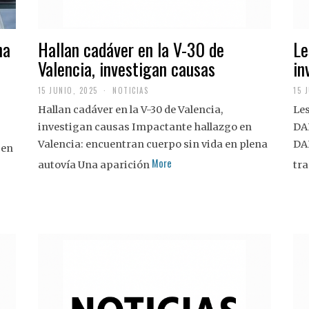
na
Hallan cadáver en la V-30 de
Le
Valencia, investigan causas
in
15 JUNIO, 2025
NOTICIAS
15 
Hallan cadáver en la V-30 de Valencia,
Les
investigan causas Impactante hallazgo en
DA
Valencia: encuentran cuerpo sin vida en plena
DA
 en
More
autovía Una aparición
tra