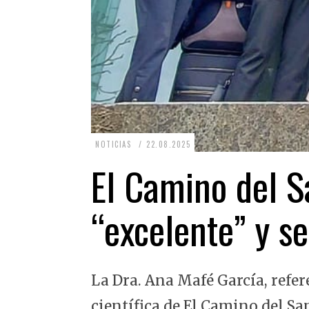
2
NOTICIAS
22.08.2025
2
El Camino del Sa
.
0
“excelente” y se
8
.
2
La Dra. Ana Mafé García, refer
0
2
científica de El Camino del Sa