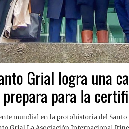
nto Grial logra una ca
 prepara para la certi
ente mundial en la protohistoria del Santo 
nto Grial La Asociación Internacional Itin