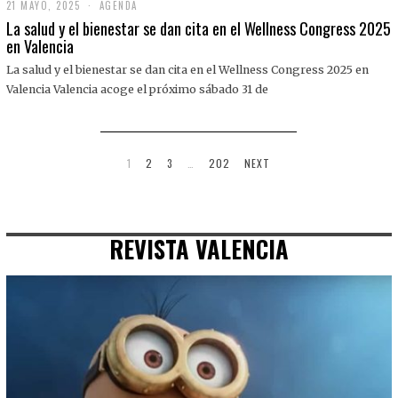
21 MAYO, 2025
2
AGENDA
1
La salud y el bienestar se dan cita en el Wellness Congress 2025
M
en Valencia
A
Y
La salud y el bienestar se dan cita en el Wellness Congress 2025 en
O
,
Valencia Valencia acoge el próximo sábado 31 de
2
0
2
5
1
2
3
…
202
NEXT
REVISTA VALENCIA