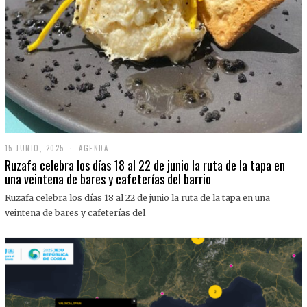
15 JUNIO, 2025
1
AGENDA
5
Ruzafa celebra los días 18 al 22 de junio la ruta de la tapa en
J
una veintena de bares y cafeterías del barrio
U
N
Ruzafa celebra los días 18 al 22 de junio la ruta de la tapa en una
I
O
veintena de bares y cafeterías del
,
2
0
2
5