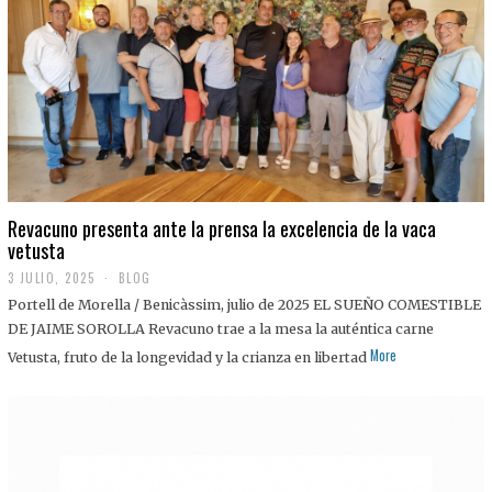
0
2
5
Revacuno presenta ante la prensa la excelencia de la vaca
vetusta
3 JULIO, 2025
1
BLOG
1
Portell de Morella / Benicàssim, julio de 2025 EL SUEÑO COMESTIBLE
J
U
DE JAIME SOROLLA Revacuno trae a la mesa la auténtica carne
L
More
Vetusta, fruto de la longevidad y la crianza en libertad
I
O
,
2
0
2
5