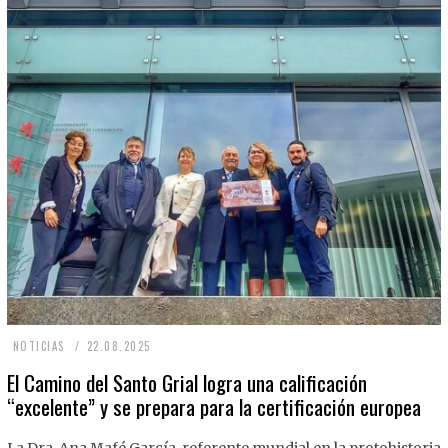
2
NOTICIAS
22.08.2025
2
El Camino del Santo Grial logra una calificación
“excelente” y se prepara para la certificación europea
.
0