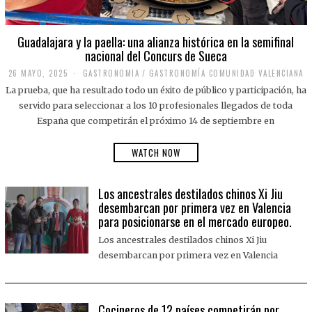
Guadalajara y la paella: una alianza histórica en la semifinal
nacional del Concurs de Sueca
26 MAYO, 2025
2
GASTRONOMIA
/
GASTRONOMÍA COMUNIDAD VALENCIANA
6
La prueba, que ha resultado todo un éxito de público y participación, ha
M
A
servido para seleccionar a los 10 profesionales llegados de toda
Y
España que competirán el próximo 14 de septiembre en
O
,
2
WATCH NOW
0
2
5
Los ancestrales destilados chinos Xi Jiu
desembarcan por primera vez en Valencia
para posicionarse en el mercado europeo.
Los ancestrales destilados chinos Xi Jiu
desembarcan por primera vez en Valencia
Cocineros de 12 países competirán por