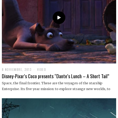
9
8 NOVIEMBRE, 2013
1
VIDEO
9
Disney-Pixar’s Coco presents “Dante’s Lunch – A Short Tail”
D
I
Space, the final frontier. These are the voyages of the starship
C
Enterprise. Its five year mission: to explore strange new worlds, to
I
E
M
B
R
E
,
2