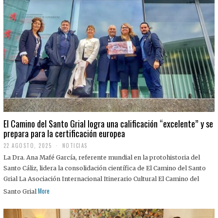
El Camino del Santo Grial logra una calificación “excelente” y se
prepara para la certificación europea
22 AGOSTO, 2025
2
NOTICIAS
2
La Dra. Ana Mafé García, referente mundial en la protohistoria del
A
G
Santo Cáliz, lidera la consolidación científica de El Camino del Santo
O
Grial La Asociación Internacional Itinerario Cultural El Camino del
S
T
More
Santo Grial
O
,
2