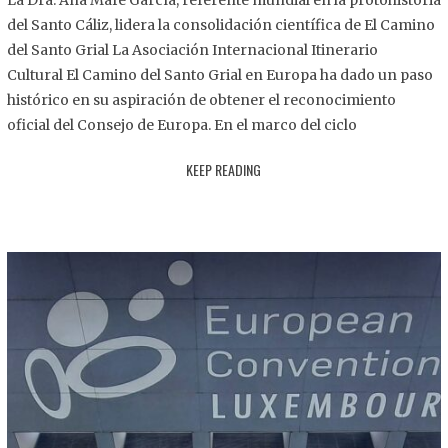
La Dra. Ana Mafé García, referente mundial en la protohistoria
8
del Santo Cáliz, lidera la consolidación científica de El Camino
.
del Santo Grial La Asociación Internacional Itinerario
2
Cultural El Camino del Santo Grial en Europa ha dado un paso
0
histórico en su aspiración de obtener el reconocimiento
2
oficial del Consejo de Europa. En el marco del ciclo
5
KEEP READING