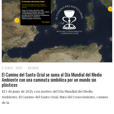
3 JUNIO, 2025
3
AGENDA
J
El Camino del Santo Grial se suma al Día Mundial del Medio
U
Ambiente con una caminata simbólica por un mundo sin
N
plásticos
I
O
,
El 5 de junio de 2025, con motivo del Día Mundial del Medio
2
Ambiente, El Camino del Santo Grial, Ruta del Conocimiento, camino
0
2
de la
5