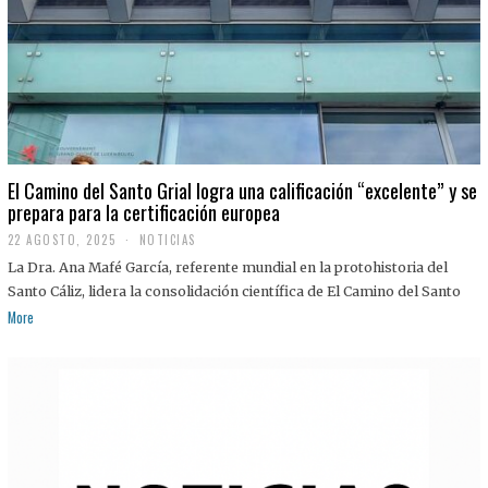
El Camino del Santo Grial logra una calificación “excelente” y se
prepara para la certificación europea
22 AGOSTO, 2025
2
NOTICIAS
2
La Dra. Ana Mafé García, referente mundial en la protohistoria del
A
G
Santo Cáliz, lidera la consolidación científica de El Camino del Santo
O
More
S
T
O
,
2
0
2
5