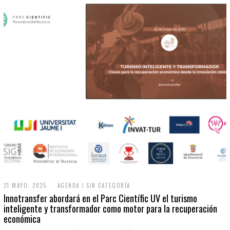
21 MAYO, 2025
2
AGENDA
/
SIN CATEGORÍA
1
Innotransfer abordará en el Parc Científic UV el turismo
M
inteligente y transformador como motor para la recuperación
A
económica
Y
O