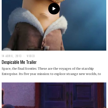
14 ABRIL, 2013
1
VIDEO
9
Despicable Me Trailer
D
I
Space, the final frontier. These are the voyages of the starship
C
Enterprise. Its five year mission: to explore strange new worlds, to
I
E
M
B
R
E
,
2
0
1