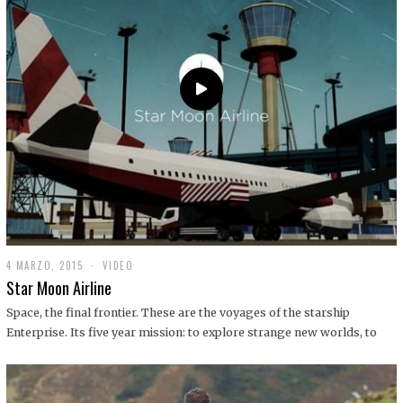
0
1
9
4 MARZO, 2015
1
VIDEO
9
Star Moon Airline
D
I
Space, the final frontier. These are the voyages of the starship
C
Enterprise. Its five year mission: to explore strange new worlds, to
I
E
M
B
R
E