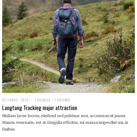
,
2
0
1
9
23 JUNIO, 2015
LUGARES
/
TURISMO
Langtang Tracking major attraction
Nullam lacus lorem, eleifend sed pulvinar non, accumsan ut purus.
Mauris venenatis, est at fringilla efficitur, mi massa imperdiet mi, in
finibus