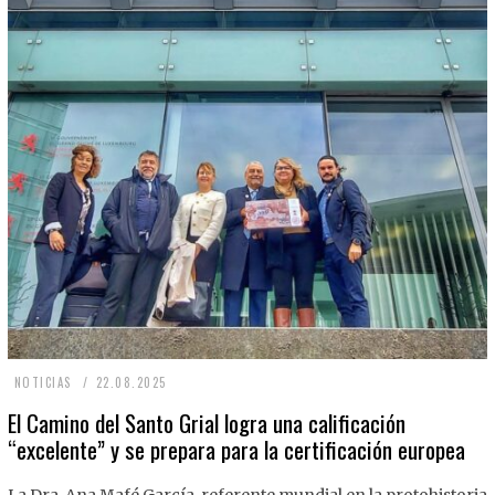
2
NOTICIAS
22.08.2025
2
El Camino del Santo Grial logra una calificación
“excelente” y se prepara para la certificación europea
.
0