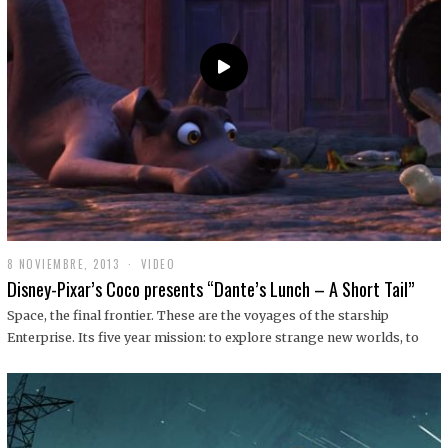
9
8 NOVIEMBRE, 2013
1
VIDEO
9
Disney-Pixar’s Coco presents “Dante’s Lunch – A Short Tail”
D
I
Space, the final frontier. These are the voyages of the starship
C
Enterprise. Its five year mission: to explore strange new worlds, to
I
E
M
B
R
E
,
2