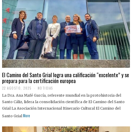
El Camino del Santo Grial logra una calificación “excelente” y se
prepara para la certificación europea
22 AGOSTO, 2025
2
NOTICIAS
2
La Dra. Ana Mafé García, referente mundial en la protohistoria del
A
G
Santo Cáliz, lidera la consolidación científica de El Camino del Santo
O
Grial La Asociación Internacional Itinerario Cultural El Camino del
S
T
More
Santo Grial
O
,
2