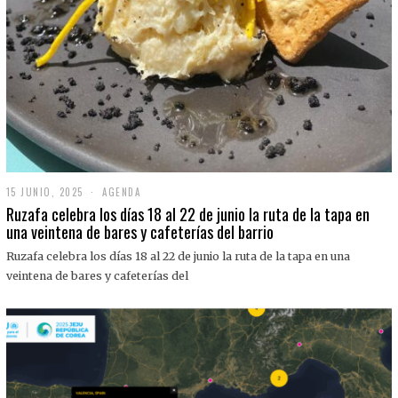
15 JUNIO, 2025
1
AGENDA
5
Ruzafa celebra los días 18 al 22 de junio la ruta de la tapa en
J
una veintena de bares y cafeterías del barrio
U
N
Ruzafa celebra los días 18 al 22 de junio la ruta de la tapa en una
I
O
veintena de bares y cafeterías del
,
2
0
2
5