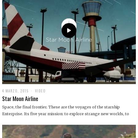
0
1
9
4 MARZO, 2015
1
VIDEO
9
Star Moon Airline
D
I
Space, the final frontier. These are the voyages of the starship
C
Enterprise. Its five year mission: to explore strange new worlds, to
I
E
M
B
R
E