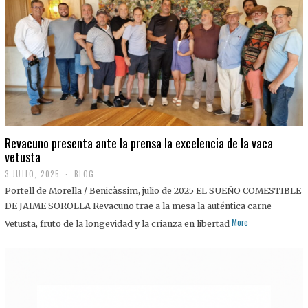
0
2
5
Revacuno presenta ante la prensa la excelencia de la vaca
vetusta
3 JULIO, 2025
1
BLOG
1
Portell de Morella / Benicàssim, julio de 2025 EL SUEÑO COMESTIBLE
J
U
DE JAIME SOROLLA Revacuno trae a la mesa la auténtica carne
L
More
Vetusta, fruto de la longevidad y la crianza en libertad
I
O
,
2
0
2
5