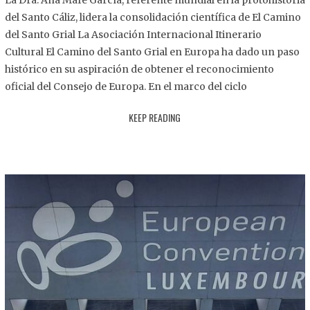
La Dra. Ana Mafé García, referente mundial en la protohistoria
8
del Santo Cáliz, lidera la consolidación científica de El Camino
.
del Santo Grial La Asociación Internacional Itinerario
2
Cultural El Camino del Santo Grial en Europa ha dado un paso
0
histórico en su aspiración de obtener el reconocimiento
2
oficial del Consejo de Europa. En el marco del ciclo
5
KEEP READING