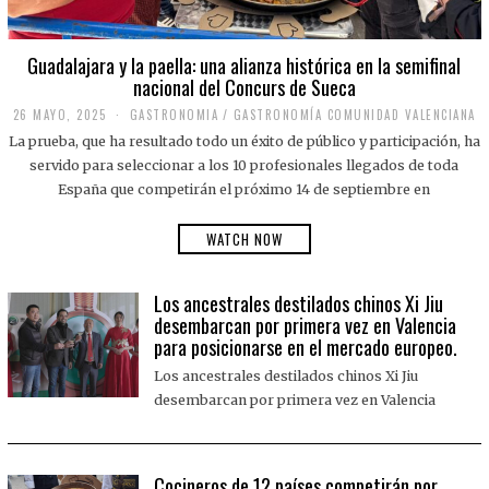
Guadalajara y la paella: una alianza histórica en la semifinal
nacional del Concurs de Sueca
26 MAYO, 2025
2
GASTRONOMIA
/
GASTRONOMÍA COMUNIDAD VALENCIANA
6
La prueba, que ha resultado todo un éxito de público y participación, ha
M
A
servido para seleccionar a los 10 profesionales llegados de toda
Y
España que competirán el próximo 14 de septiembre en
O
,
2
WATCH NOW
0
2
5
Los ancestrales destilados chinos Xi Jiu
desembarcan por primera vez en Valencia
para posicionarse en el mercado europeo.
Los ancestrales destilados chinos Xi Jiu
desembarcan por primera vez en Valencia
Cocineros de 12 países competirán por