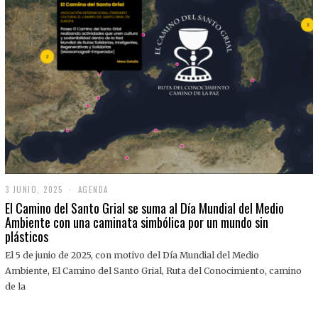
3 JUNIO, 2025
3
AGENDA
J
El Camino del Santo Grial se suma al Día Mundial del Medio
U
Ambiente con una caminata simbólica por un mundo sin
N
plásticos
I
O
,
El 5 de junio de 2025, con motivo del Día Mundial del Medio
2
Ambiente, El Camino del Santo Grial, Ruta del Conocimiento, camino
0
2
de la
5