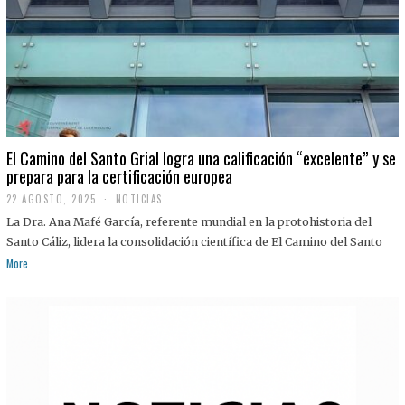
El Camino del Santo Grial logra una calificación “excelente” y se
prepara para la certificación europea
22 AGOSTO, 2025
2
NOTICIAS
2
La Dra. Ana Mafé García, referente mundial en la protohistoria del
A
G
Santo Cáliz, lidera la consolidación científica de El Camino del Santo
O
More
S
T
O
,
2
0
2
5