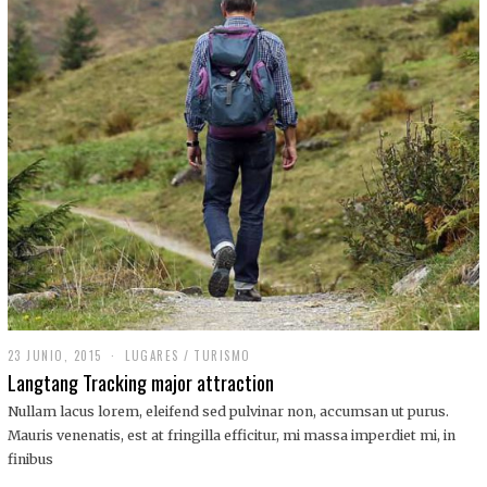
,
2
0
1
9
23 JUNIO, 2015
LUGARES
/
TURISMO
Langtang Tracking major attraction
Nullam lacus lorem, eleifend sed pulvinar non, accumsan ut purus.
Mauris venenatis, est at fringilla efficitur, mi massa imperdiet mi, in
finibus