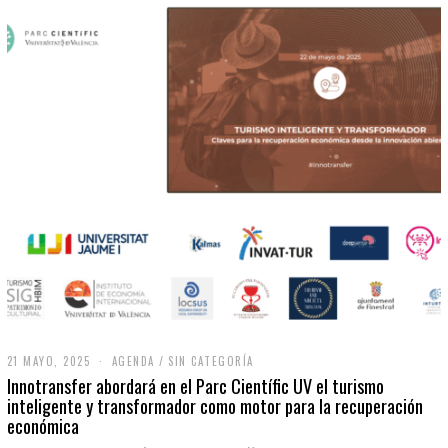
21 MAYO, 2025
2
AGENDA
/
SIN CATEGORÍA
1
Innotransfer abordará en el Parc Científic UV el turismo
M
inteligente y transformador como motor para la recuperación
A
económica
Y
O