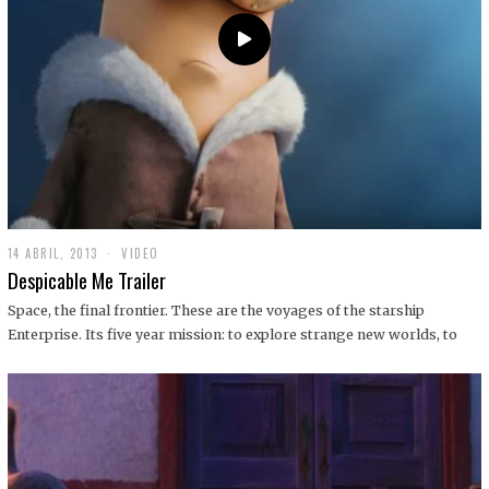
14 ABRIL, 2013
1
VIDEO
9
Despicable Me Trailer
D
I
Space, the final frontier. These are the voyages of the starship
C
Enterprise. Its five year mission: to explore strange new worlds, to
I
E
M
B
R
E
,
2
0
1