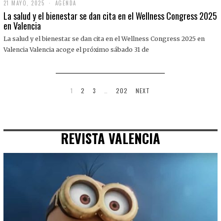
21 MAYO, 2025
2
AGENDA
1
La salud y el bienestar se dan cita en el Wellness Congress 2025
M
en Valencia
A
Y
La salud y el bienestar se dan cita en el Wellness Congress 2025 en
O
,
Valencia Valencia acoge el próximo sábado 31 de
2
0
2
5
1
2
3
…
202
NEXT
REVISTA VALENCIA