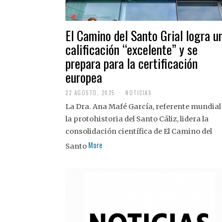
El Camino del Santo Grial logra u
calificación “excelente” y se
prepara para la certificación
europea
22 AGOSTO, 2025
2
NOTICIAS
2
La Dra. Ana Mafé García, referente mundial
A
G
la protohistoria del Santo Cáliz, lidera la
O
S
consolidación científica de El Camino del
T
More
O
Santo
,
2
0
2
5