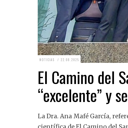
2
NOTICIAS
22.08.2025
2
El Camino del Sa
.
0
“excelente” y se
8
.
2
La Dra. Ana Mafé García, refer
0
2
científica de El Camino del Sa