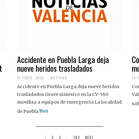
Accidente en Puebla Larga deja
Co
t
nueve heridos trasladados
mú
15 JUNIO, 2025
NOTICIAS
15 
Accidente en Puebla Larga deja nueve heridos
Con
trasladados Grave siniestro en la CV-560
Val
moviliza a equipos de emergencia La localidad
sol
More
de Puebla
1
2
3
…
142
NEXT