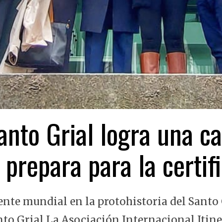
nto Grial logra una ca
 prepara para la certi
ente mundial en la protohistoria del Santo 
nto Grial La Asociación Internacional Itin