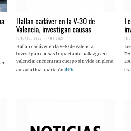
na
Hallan cadáver en la V-30 de
Le
Valencia, investigan causas
in
15 JUNIO, 2025
NOTICIAS
15 
Hallan cadáver en la V-30 de Valencia,
Les
investigan causas Impactante hallazgo en
DA
Valencia: encuentran cuerpo sin vida en plena
DA
 en
More
autovía Una aparición
tra