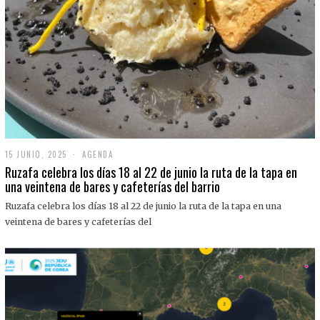
15 JUNIO, 2025
1
AGENDA
5
Ruzafa celebra los días 18 al 22 de junio la ruta de la tapa en
J
una veintena de bares y cafeterías del barrio
U
N
Ruzafa celebra los días 18 al 22 de junio la ruta de la tapa en una
I
O
veintena de bares y cafeterías del
,
2
0
2
5