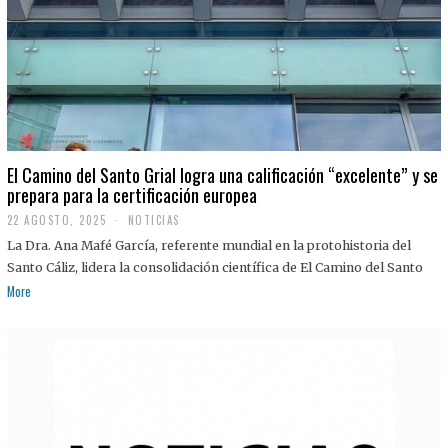
El Camino del Santo Grial logra una calificación “excelente” y se
prepara para la certificación europea
22 AGOSTO, 2025
2
NOTICIAS
2
La Dra. Ana Mafé García, referente mundial en la protohistoria del
A
G
Santo Cáliz, lidera la consolidación científica de El Camino del Santo
O
More
S
T
O
,
2
0
2
5