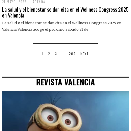
21 MAYO, 2025
2
AGENDA
1
La salud y el bienestar se dan cita en el Wellness Congress 2025
M
en Valencia
A
Y
La salud y el bienestar se dan cita en el Wellness Congress 2025 en
O
,
Valencia Valencia acoge el próximo sábado 31 de
2
0
2
5
1
2
3
…
202
NEXT
REVISTA VALENCIA