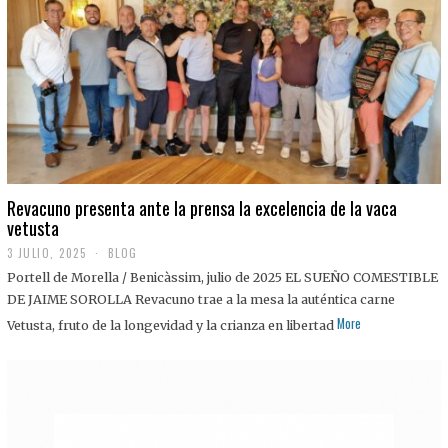
0
2
5
Revacuno presenta ante la prensa la excelencia de la vaca
vetusta
3 JULIO, 2025
1
BLOG
1
Portell de Morella / Benicàssim, julio de 2025 EL SUEÑO COMESTIBLE
J
U
DE JAIME SOROLLA Revacuno trae a la mesa la auténtica carne
L
More
Vetusta, fruto de la longevidad y la crianza en libertad
I
O
,
2
0
2
5