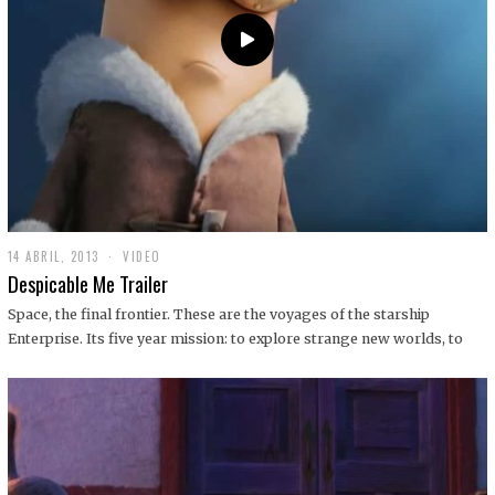
14 ABRIL, 2013
1
VIDEO
9
Despicable Me Trailer
D
I
Space, the final frontier. These are the voyages of the starship
C
Enterprise. Its five year mission: to explore strange new worlds, to
I
E
M
B
R
E
,
2
0
1