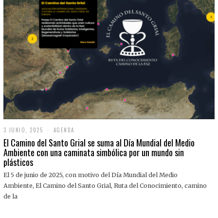
3 JUNIO, 2025
3
AGENDA
J
El Camino del Santo Grial se suma al Día Mundial del Medio
U
Ambiente con una caminata simbólica por un mundo sin
N
plásticos
I
O
,
El 5 de junio de 2025, con motivo del Día Mundial del Medio
2
Ambiente, El Camino del Santo Grial, Ruta del Conocimiento, camino
0
2
de la
5