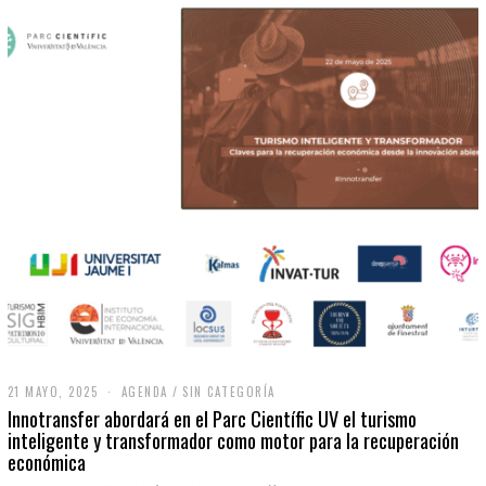
21 MAYO, 2025
2
AGENDA
/
SIN CATEGORÍA
1
Innotransfer abordará en el Parc Científic UV el turismo
M
inteligente y transformador como motor para la recuperación
A
económica
Y
O