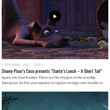
9
8 NOVIEMBRE, 2013
1
VIDEO
9
Disney-Pixar’s Coco presents “Dante’s Lunch – A Short Tail”
D
I
Space, the final frontier. These are the voyages of the starship
C
Enterprise. Its five year mission: to explore strange new worlds, to
I
E
M
B
R
E
,
2