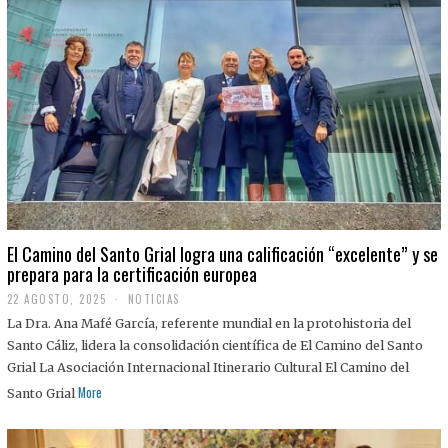
El Camino del Santo Grial logra una calificación “excelente” y se
prepara para la certificación europea
22 AGOSTO, 2025
2
NOTICIAS
2
La Dra. Ana Mafé García, referente mundial en la protohistoria del
A
G
Santo Cáliz, lidera la consolidación científica de El Camino del Santo
O
Grial La Asociación Internacional Itinerario Cultural El Camino del
S
T
More
Santo Grial
O
,
2