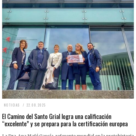
2
NOTICIAS
22.08.2025
2
El Camino del Santo Grial logra una calificación
“excelente” y se prepara para la certificación europea
.
0