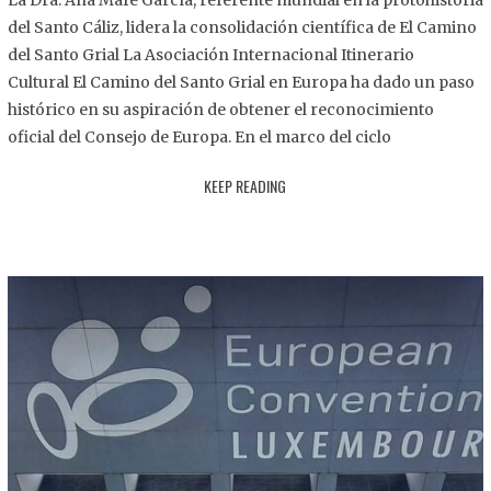
La Dra. Ana Mafé García, referente mundial en la protohistoria
8
del Santo Cáliz, lidera la consolidación científica de El Camino
.
del Santo Grial La Asociación Internacional Itinerario
2
Cultural El Camino del Santo Grial en Europa ha dado un paso
0
histórico en su aspiración de obtener el reconocimiento
2
oficial del Consejo de Europa. En el marco del ciclo
5
KEEP READING