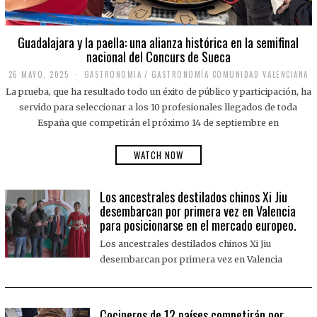
Guadalajara y la paella: una alianza histórica en la semifinal
nacional del Concurs de Sueca
26 MAYO, 2025
2
GASTRONOMIA
/
GASTRONOMÍA COMUNIDAD VALENCIANA
6
La prueba, que ha resultado todo un éxito de público y participación, ha
M
A
servido para seleccionar a los 10 profesionales llegados de toda
Y
España que competirán el próximo 14 de septiembre en
O
,
2
WATCH NOW
0
2
5
Los ancestrales destilados chinos Xi Jiu
desembarcan por primera vez en Valencia
para posicionarse en el mercado europeo.
Los ancestrales destilados chinos Xi Jiu
desembarcan por primera vez en Valencia
Cocineros de 12 países competirán por