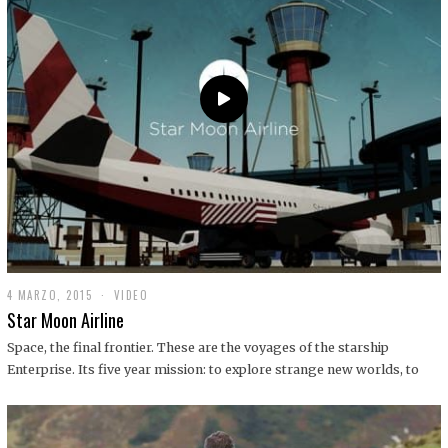
0
1
9
4 MARZO, 2015
1
VIDEO
9
Star Moon Airline
D
I
Space, the final frontier. These are the voyages of the starship
C
Enterprise. Its five year mission: to explore strange new worlds, to
I
E
M
B
R
E