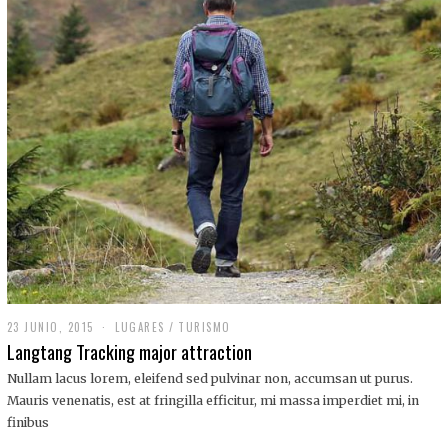
,
2
0
1
9
23 JUNIO, 2015
LUGARES
/
TURISMO
Langtang Tracking major attraction
Nullam lacus lorem, eleifend sed pulvinar non, accumsan ut purus.
Mauris venenatis, est at fringilla efficitur, mi massa imperdiet mi, in
finibus