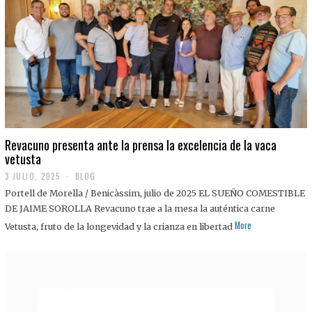
0
2
5
Revacuno presenta ante la prensa la excelencia de la vaca
vetusta
3 JULIO, 2025
1
BLOG
1
Portell de Morella / Benicàssim, julio de 2025 EL SUEÑO COMESTIBLE
J
U
DE JAIME SOROLLA Revacuno trae a la mesa la auténtica carne
L
More
Vetusta, fruto de la longevidad y la crianza en libertad
I
O
,
2
0
2
5