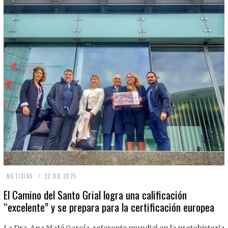
2
NOTICIAS
22.08.2025
2
El Camino del Santo Grial logra una calificación
“excelente” y se prepara para la certificación europea
.
0