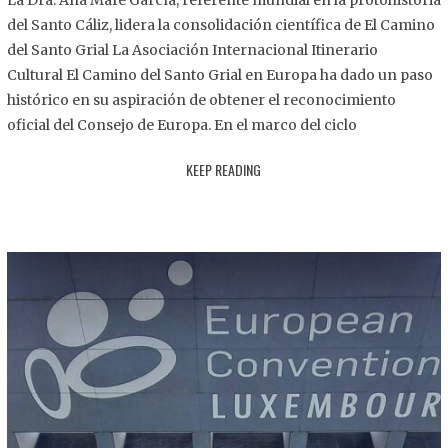
La Dra. Ana Mafé García, referente mundial en la protohistoria
8
del Santo Cáliz, lidera la consolidación científica de El Camino
.
del Santo Grial La Asociación Internacional Itinerario
2
Cultural El Camino del Santo Grial en Europa ha dado un paso
0
histórico en su aspiración de obtener el reconocimiento
2
oficial del Consejo de Europa. En el marco del ciclo
5
KEEP READING