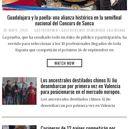
Guadalajara y la paella: una alianza histórica en la semifinal
nacional del Concurs de Sueca
26 MAYO, 2025
2
GASTRONOMIA
/
GASTRONOMÍA COMUNIDAD VALENCIANA
6
La prueba, que ha resultado todo un éxito de público y participación, ha
M
A
servido para seleccionar a los 10 profesionales llegados de toda
Y
España que competirán el próximo 14 de septiembre en
O
,
2
WATCH NOW
0
2
5
Los ancestrales destilados chinos Xi Jiu
desembarcan por primera vez en Valencia
para posicionarse en el mercado europeo.
Los ancestrales destilados chinos Xi Jiu
desembarcan por primera vez en Valencia
Cocineros de 12 países competirán por