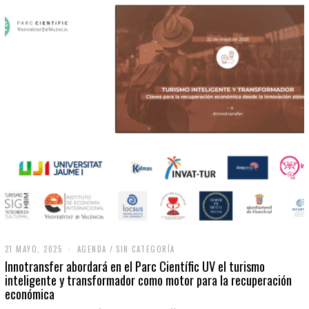
21 MAYO, 2025
2
AGENDA
/
SIN CATEGORÍA
1
Innotransfer abordará en el Parc Científic UV el turismo
M
inteligente y transformador como motor para la recuperación
A
económica
Y
O