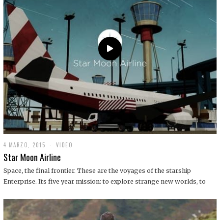
0
1
9
4 MARZO, 2015
1
VIDEO
9
Star Moon Airline
D
I
Space, the final frontier. These are the voyages of the starship
C
Enterprise. Its five year mission: to explore strange new worlds, to
I
E
M
B
R
E