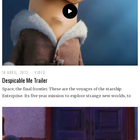
14 ABRIL, 2013
1
VIDEO
9
Despicable Me Trailer
D
I
Space, the final frontier. These are the voyages of the starship
C
Enterprise. Its five year mission: to explore strange new worlds, to
I
E
M
B
R
E
,
2
0
1