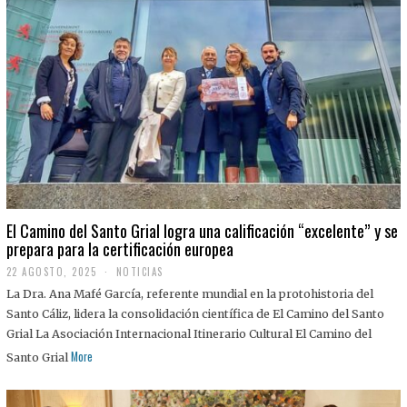
El Camino del Santo Grial logra una calificación “excelente” y se
prepara para la certificación europea
22 AGOSTO, 2025
2
NOTICIAS
2
La Dra. Ana Mafé García, referente mundial en la protohistoria del
A
G
Santo Cáliz, lidera la consolidación científica de El Camino del Santo
O
Grial La Asociación Internacional Itinerario Cultural El Camino del
S
T
More
Santo Grial
O
,
2