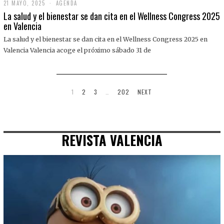
21 MAYO, 2025
2
AGENDA
1
La salud y el bienestar se dan cita en el Wellness Congress 2025
M
en Valencia
A
Y
La salud y el bienestar se dan cita en el Wellness Congress 2025 en
O
,
Valencia Valencia acoge el próximo sábado 31 de
2
0
2
5
1
2
3
…
202
NEXT
REVISTA VALENCIA