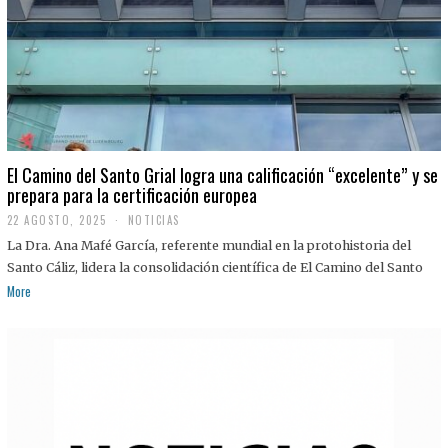
El Camino del Santo Grial logra una calificación “excelente” y se
prepara para la certificación europea
22 AGOSTO, 2025
2
NOTICIAS
2
La Dra. Ana Mafé García, referente mundial en la protohistoria del
A
G
Santo Cáliz, lidera la consolidación científica de El Camino del Santo
O
More
S
T
O
,
2
0
2
5