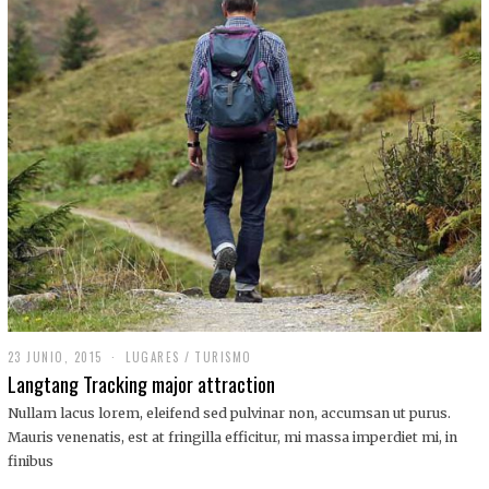
,
2
0
1
9
23 JUNIO, 2015
LUGARES
/
TURISMO
Langtang Tracking major attraction
Nullam lacus lorem, eleifend sed pulvinar non, accumsan ut purus.
Mauris venenatis, est at fringilla efficitur, mi massa imperdiet mi, in
finibus