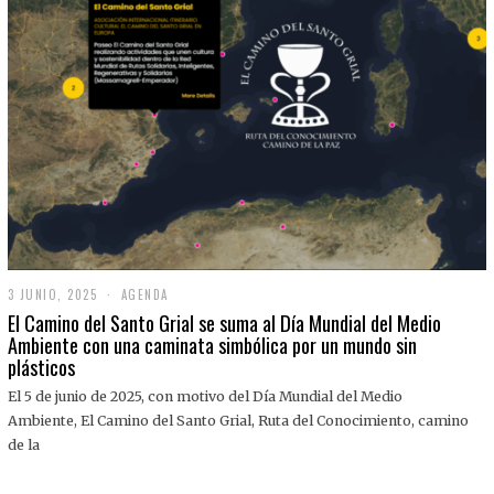
3 JUNIO, 2025
3
AGENDA
J
El Camino del Santo Grial se suma al Día Mundial del Medio
U
Ambiente con una caminata simbólica por un mundo sin
N
plásticos
I
O
,
El 5 de junio de 2025, con motivo del Día Mundial del Medio
2
Ambiente, El Camino del Santo Grial, Ruta del Conocimiento, camino
0
2
de la
5