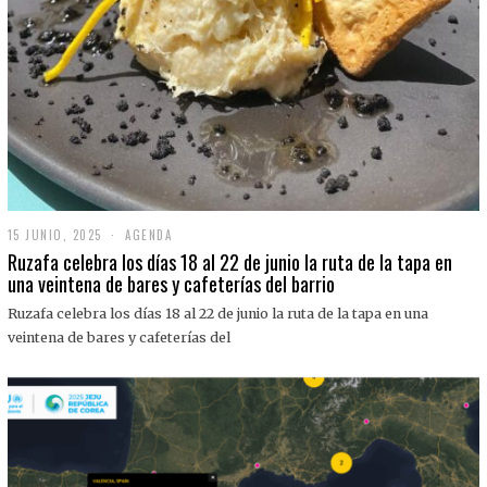
15 JUNIO, 2025
1
AGENDA
5
Ruzafa celebra los días 18 al 22 de junio la ruta de la tapa en
J
una veintena de bares y cafeterías del barrio
U
N
Ruzafa celebra los días 18 al 22 de junio la ruta de la tapa en una
I
O
veintena de bares y cafeterías del
,
2
0
2
5