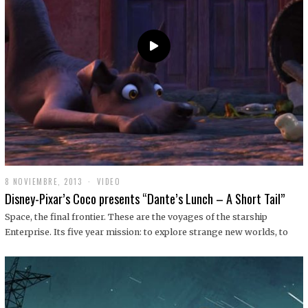
9
8 NOVIEMBRE, 2013
1
VIDEO
9
Disney-Pixar’s Coco presents “Dante’s Lunch – A Short Tail”
D
I
Space, the final frontier. These are the voyages of the starship
C
Enterprise. Its five year mission: to explore strange new worlds, to
I
E
M
B
R
E
,
2