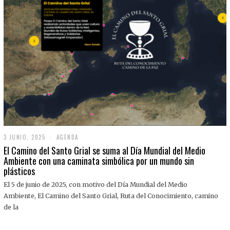
3 JUNIO, 2025
3
AGENDA
J
El Camino del Santo Grial se suma al Día Mundial del Medio
U
Ambiente con una caminata simbólica por un mundo sin
N
plásticos
I
O
,
El 5 de junio de 2025, con motivo del Día Mundial del Medio
2
Ambiente, El Camino del Santo Grial, Ruta del Conocimiento, camino
0
2
de la
5