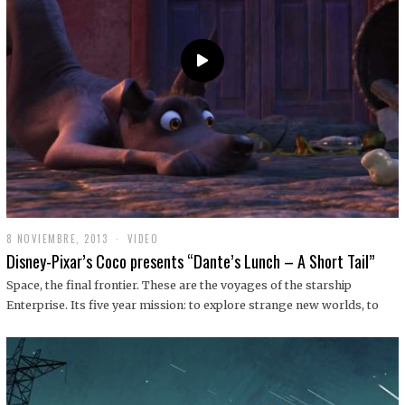
9
8 NOVIEMBRE, 2013
1
VIDEO
9
Disney-Pixar’s Coco presents “Dante’s Lunch – A Short Tail”
D
I
Space, the final frontier. These are the voyages of the starship
C
Enterprise. Its five year mission: to explore strange new worlds, to
I
E
M
B
R
E
,
2