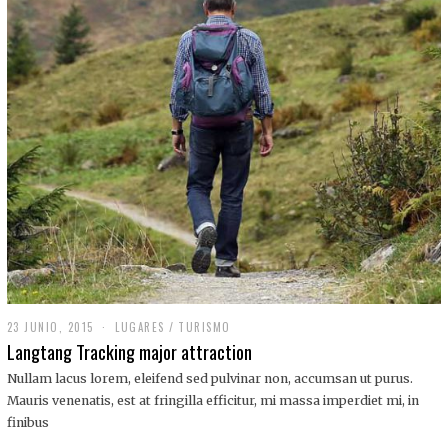
,
2
0
1
9
23 JUNIO, 2015
LUGARES
/
TURISMO
Langtang Tracking major attraction
Nullam lacus lorem, eleifend sed pulvinar non, accumsan ut purus.
Mauris venenatis, est at fringilla efficitur, mi massa imperdiet mi, in
finibus