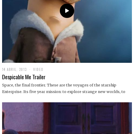
14 ABRIL, 2013
1
VIDEO
9
Despicable Me Trailer
D
I
Space, the final frontier. These are the voyages of the starship
C
Enterprise. Its five year mission: to explore strange new worlds, to
I
E
M
B
R
E
,
2
0
1