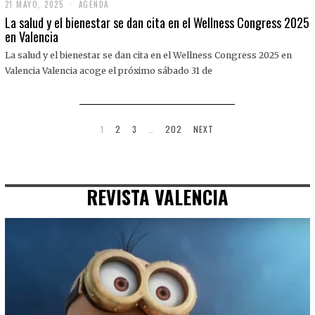
21 MAYO, 2025
2
AGENDA
1
La salud y el bienestar se dan cita en el Wellness Congress 2025
M
en Valencia
A
Y
La salud y el bienestar se dan cita en el Wellness Congress 2025 en
O
,
Valencia Valencia acoge el próximo sábado 31 de
2
0
2
5
1
2
3
…
202
NEXT
REVISTA VALENCIA