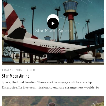
0
1
9
4 MARZO, 2015
1
VIDEO
9
Star Moon Airline
D
I
Space, the final frontier. These are the voyages of the starship
C
Enterprise. Its five year mission: to explore strange new worlds, to
I
E
M
B
R
E