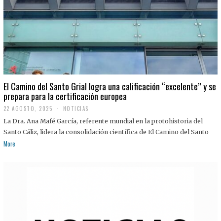
El Camino del Santo Grial logra una calificación “excelente” y se
prepara para la certificación europea
22 AGOSTO, 2025
2
NOTICIAS
2
La Dra. Ana Mafé García, referente mundial en la protohistoria del
A
G
Santo Cáliz, lidera la consolidación científica de El Camino del Santo
O
More
S
T
O
,
2
0
2
5