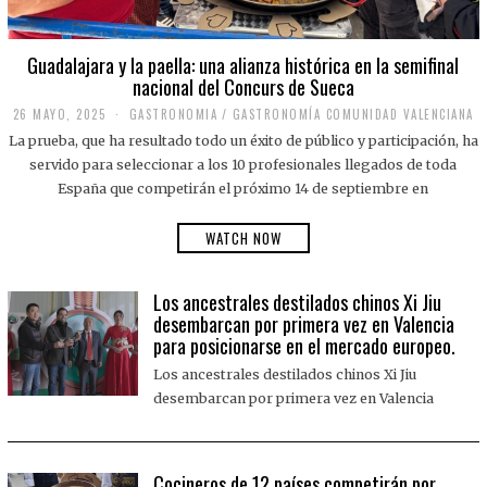
Guadalajara y la paella: una alianza histórica en la semifinal
nacional del Concurs de Sueca
26 MAYO, 2025
2
GASTRONOMIA
/
GASTRONOMÍA COMUNIDAD VALENCIANA
6
La prueba, que ha resultado todo un éxito de público y participación, ha
M
A
servido para seleccionar a los 10 profesionales llegados de toda
Y
España que competirán el próximo 14 de septiembre en
O
,
2
WATCH NOW
0
2
5
Los ancestrales destilados chinos Xi Jiu
desembarcan por primera vez en Valencia
para posicionarse en el mercado europeo.
Los ancestrales destilados chinos Xi Jiu
desembarcan por primera vez en Valencia
Cocineros de 12 países competirán por