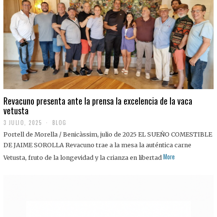
0
2
5
Revacuno presenta ante la prensa la excelencia de la vaca
vetusta
3 JULIO, 2025
1
BLOG
1
Portell de Morella / Benicàssim, julio de 2025 EL SUEÑO COMESTIBLE
J
U
DE JAIME SOROLLA Revacuno trae a la mesa la auténtica carne
L
More
Vetusta, fruto de la longevidad y la crianza en libertad
I
O
,
2
0
2
5