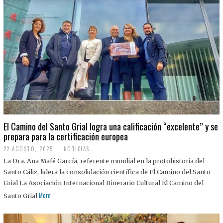
El Camino del Santo Grial logra una calificación “excelente” y se
prepara para la certificación europea
22 AGOSTO, 2025
2
NOTICIAS
2
La Dra. Ana Mafé García, referente mundial en la protohistoria del
A
G
Santo Cáliz, lidera la consolidación científica de El Camino del Santo
O
Grial La Asociación Internacional Itinerario Cultural El Camino del
S
T
More
Santo Grial
O
,
2