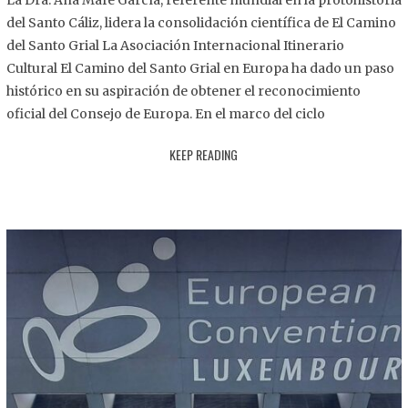
La Dra. Ana Mafé García, referente mundial en la protohistoria
8
del Santo Cáliz, lidera la consolidación científica de El Camino
.
del Santo Grial La Asociación Internacional Itinerario
2
Cultural El Camino del Santo Grial en Europa ha dado un paso
0
histórico en su aspiración de obtener el reconocimiento
2
oficial del Consejo de Europa. En el marco del ciclo
5
KEEP READING