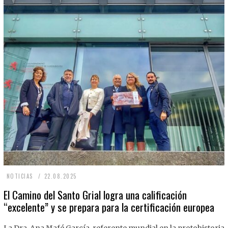
2
NOTICIAS
22.08.2025
2
El Camino del Santo Grial logra una calificación
“excelente” y se prepara para la certificación europea
.
0