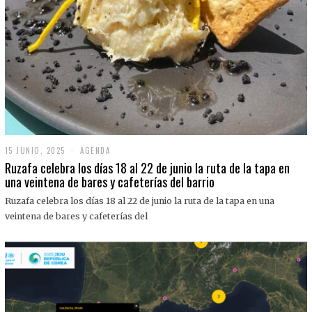
15 JUNIO, 2025
1
AGENDA
5
Ruzafa celebra los días 18 al 22 de junio la ruta de la tapa en
J
una veintena de bares y cafeterías del barrio
U
N
Ruzafa celebra los días 18 al 22 de junio la ruta de la tapa en una
I
O
veintena de bares y cafeterías del
,
2
0
2
5