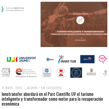
21 MAYO, 2025
2
AGENDA
/
SIN CATEGORÍA
1
Innotransfer abordará en el Parc Científic UV el turismo
M
inteligente y transformador como motor para la recuperación
A
económica
Y
O