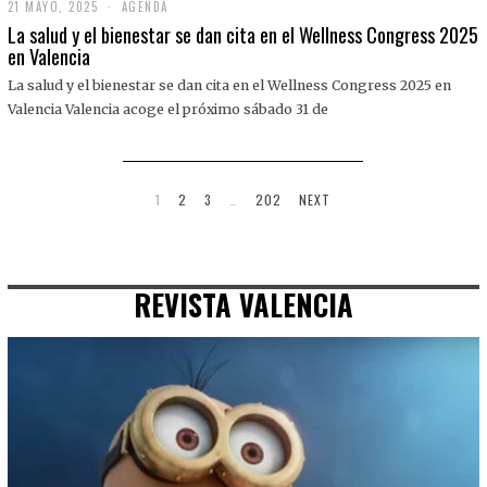
21 MAYO, 2025
2
AGENDA
1
La salud y el bienestar se dan cita en el Wellness Congress 2025
M
en Valencia
A
Y
La salud y el bienestar se dan cita en el Wellness Congress 2025 en
O
,
Valencia Valencia acoge el próximo sábado 31 de
2
0
2
5
1
2
3
…
202
NEXT
REVISTA VALENCIA