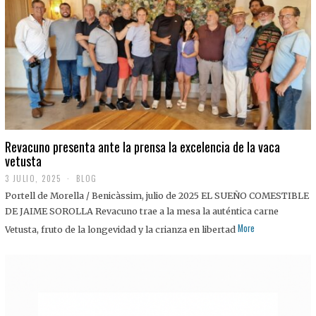
0
2
5
Revacuno presenta ante la prensa la excelencia de la vaca
vetusta
3 JULIO, 2025
1
BLOG
1
Portell de Morella / Benicàssim, julio de 2025 EL SUEÑO COMESTIBLE
J
U
DE JAIME SOROLLA Revacuno trae a la mesa la auténtica carne
L
More
Vetusta, fruto de la longevidad y la crianza en libertad
I
O
,
2
0
2
5