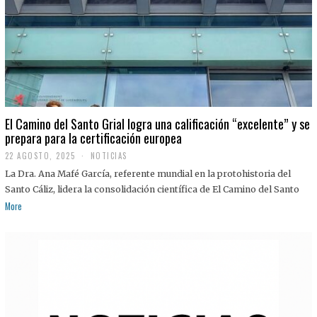
El Camino del Santo Grial logra una calificación “excelente” y se
prepara para la certificación europea
22 AGOSTO, 2025
2
NOTICIAS
2
La Dra. Ana Mafé García, referente mundial en la protohistoria del
A
G
Santo Cáliz, lidera la consolidación científica de El Camino del Santo
O
More
S
T
O
,
2
0
2
5