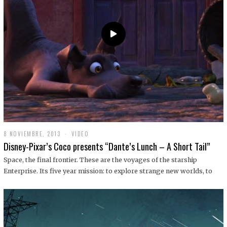
9
8 NOVIEMBRE, 2013
1
VIDEO
9
Disney-Pixar’s Coco presents “Dante’s Lunch – A Short Tail”
D
I
Space, the final frontier. These are the voyages of the starship
C
Enterprise. Its five year mission: to explore strange new worlds, to
I
E
M
B
R
E
,
2