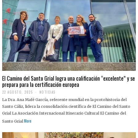
El Camino del Santo Grial logra una calificación “excelente” y se
prepara para la certificación europea
22 AGOSTO, 2025
2
NOTICIAS
2
La Dra. Ana Mafé García, referente mundial en la protohistoria del
A
G
Santo Cáliz, lidera la consolidación científica de El Camino del Santo
O
Grial La Asociación Internacional Itinerario Cultural El Camino del
S
T
More
Santo Grial
O
,
2