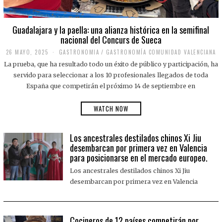
Guadalajara y la paella: una alianza histórica en la semifinal
nacional del Concurs de Sueca
26 MAYO, 2025
2
GASTRONOMIA
/
GASTRONOMÍA COMUNIDAD VALENCIANA
6
La prueba, que ha resultado todo un éxito de público y participación, ha
M
A
servido para seleccionar a los 10 profesionales llegados de toda
Y
España que competirán el próximo 14 de septiembre en
O
,
2
WATCH NOW
0
2
5
Los ancestrales destilados chinos Xi Jiu
desembarcan por primera vez en Valencia
para posicionarse en el mercado europeo.
Los ancestrales destilados chinos Xi Jiu
desembarcan por primera vez en Valencia
Cocineros de 12 países competirán por