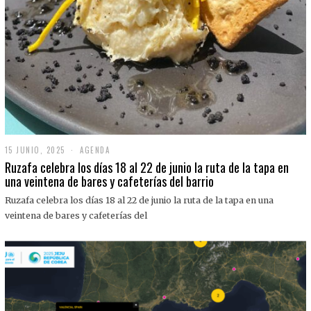
15 JUNIO, 2025
1
AGENDA
5
Ruzafa celebra los días 18 al 22 de junio la ruta de la tapa en
J
una veintena de bares y cafeterías del barrio
U
N
Ruzafa celebra los días 18 al 22 de junio la ruta de la tapa en una
I
O
veintena de bares y cafeterías del
,
2
0
2
5