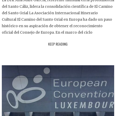
La Dra. Ana Mafé García, referente mundial en la protohistoria
8
del Santo Cáliz, lidera la consolidación científica de El Camino
.
del Santo Grial La Asociación Internacional Itinerario
2
Cultural El Camino del Santo Grial en Europa ha dado un paso
0
histórico en su aspiración de obtener el reconocimiento
2
oficial del Consejo de Europa. En el marco del ciclo
5
KEEP READING