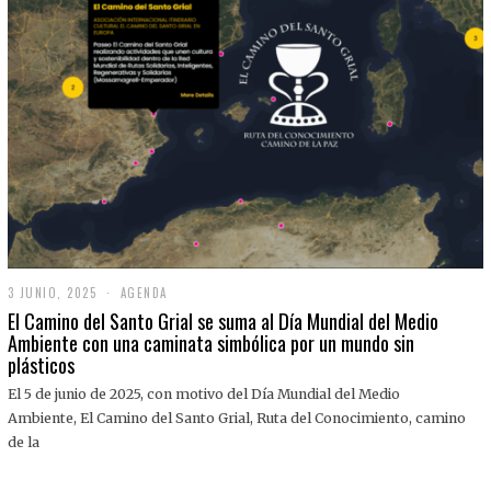
3 JUNIO, 2025
3
AGENDA
J
El Camino del Santo Grial se suma al Día Mundial del Medio
U
Ambiente con una caminata simbólica por un mundo sin
N
plásticos
I
O
,
El 5 de junio de 2025, con motivo del Día Mundial del Medio
2
Ambiente, El Camino del Santo Grial, Ruta del Conocimiento, camino
0
2
de la
5