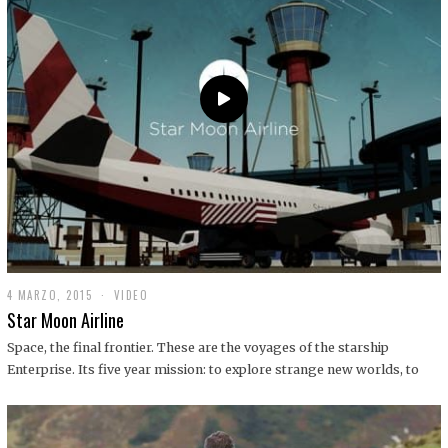
0
1
9
4 MARZO, 2015
1
VIDEO
9
Star Moon Airline
D
I
Space, the final frontier. These are the voyages of the starship
C
Enterprise. Its five year mission: to explore strange new worlds, to
I
E
M
B
R
E