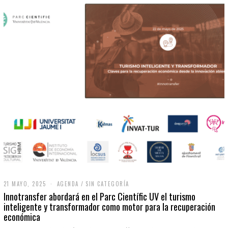
21 MAYO, 2025
2
AGENDA
/
SIN CATEGORÍA
1
Innotransfer abordará en el Parc Científic UV el turismo
M
inteligente y transformador como motor para la recuperación
A
económica
Y
O