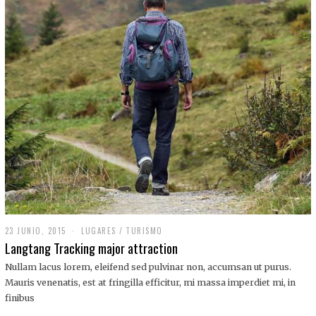
,
2
0
1
9
23 JUNIO, 2015
LUGARES
/
TURISMO
Langtang Tracking major attraction
Nullam lacus lorem, eleifend sed pulvinar non, accumsan ut purus.
Mauris venenatis, est at fringilla efficitur, mi massa imperdiet mi, in
finibus