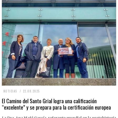
2
NOTICIAS
22.08.2025
2
El Camino del Santo Grial logra una calificación
“excelente” y se prepara para la certificación europea
.
0