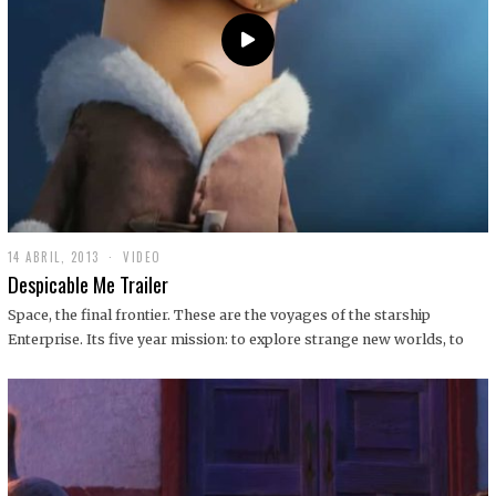
14 ABRIL, 2013
1
VIDEO
9
Despicable Me Trailer
D
I
Space, the final frontier. These are the voyages of the starship
C
Enterprise. Its five year mission: to explore strange new worlds, to
I
E
M
B
R
E
,
2
0
1