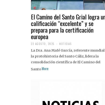
El Camino del Santo Grial logra u
calificación “excelente” y se
prepara para la certificación
europea
22 AGOSTO, 2025
2
NOTICIAS
2
La Dra. Ana Mafé García, referente mundial
A
G
la protohistoria del Santo Cáliz, lidera la
O
S
consolidación científica de El Camino del
T
More
O
Santo
,
2
0
2
5