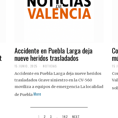
Accidente en Puebla Larga deja
Co
t
nueve heridos trasladados
mú
15 JUNIO, 2025
NOTICIAS
15 
Accidente en Puebla Larga deja nueve heridos
Con
trasladados Grave siniestro en la CV-560
Val
moviliza a equipos de emergencia La localidad
sol
More
de Puebla
1
2
3
…
142
NEXT