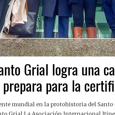
nto Grial logra una ca
 prepara para la certi
ente mundial en la protohistoria del Santo 
nto Grial La Asociación Internacional Itin