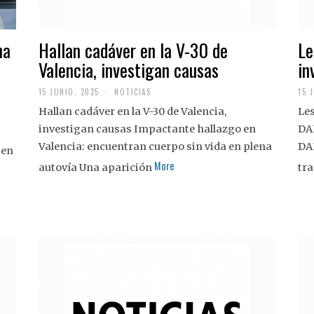
na
Hallan cadáver en la V-30 de
Le
Valencia, investigan causas
in
15 JUNIO, 2025
NOTICIAS
15 
Hallan cadáver en la V-30 de Valencia,
Les
investigan causas Impactante hallazgo en
DA
Valencia: encuentran cuerpo sin vida en plena
DA
 en
More
autovía Una aparición
tra