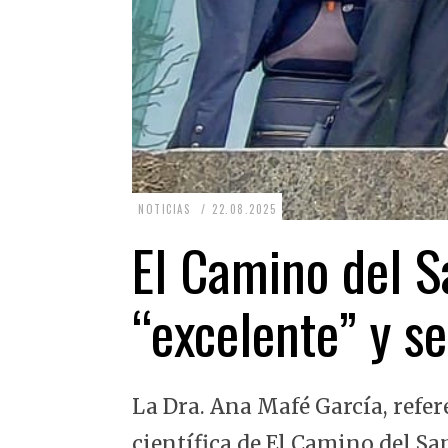
2
NOTICIAS
22.08.2025
2
El Camino del Sa
.
0
“excelente” y se
8
.
2
La Dra. Ana Mafé García, refer
0
2
científica de El Camino del Sa