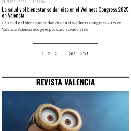
21 MAYO, 2025
2
AGENDA
1
La salud y el bienestar se dan cita en el Wellness Congress 2025
M
en Valencia
A
Y
La salud y el bienestar se dan cita en el Wellness Congress 2025 en
O
,
Valencia Valencia acoge el próximo sábado 31 de
2
0
2
5
1
2
3
…
202
NEXT
REVISTA VALENCIA