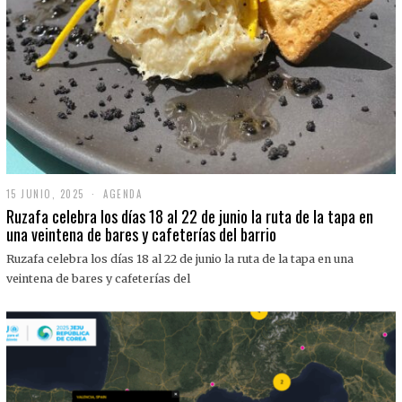
15 JUNIO, 2025
1
AGENDA
5
Ruzafa celebra los días 18 al 22 de junio la ruta de la tapa en
J
una veintena de bares y cafeterías del barrio
U
N
Ruzafa celebra los días 18 al 22 de junio la ruta de la tapa en una
I
O
veintena de bares y cafeterías del
,
2
0
2
5