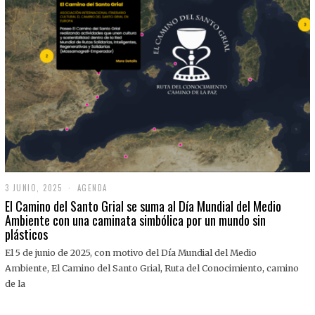
3 JUNIO, 2025
3
AGENDA
J
El Camino del Santo Grial se suma al Día Mundial del Medio
U
Ambiente con una caminata simbólica por un mundo sin
N
plásticos
I
O
,
El 5 de junio de 2025, con motivo del Día Mundial del Medio
2
Ambiente, El Camino del Santo Grial, Ruta del Conocimiento, camino
0
2
de la
5