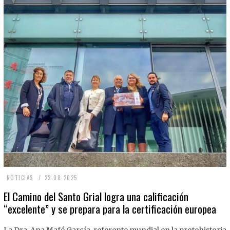
2
NOTICIAS
22.08.2025
2
El Camino del Santo Grial logra una calificación
“excelente” y se prepara para la certificación europea
.
0