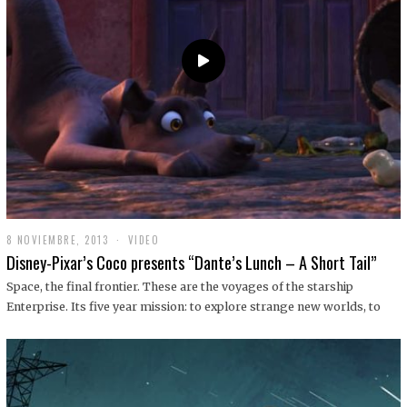
9
8 NOVIEMBRE, 2013
1
VIDEO
9
Disney-Pixar’s Coco presents “Dante’s Lunch – A Short Tail”
D
I
Space, the final frontier. These are the voyages of the starship
C
Enterprise. Its five year mission: to explore strange new worlds, to
I
E
M
B
R
E
,
2