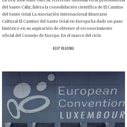
La Dra. Ana Mafé García, referente mundial en la protohistoria
8
del Santo Cáliz, lidera la consolidación científica de El Camino
.
del Santo Grial La Asociación Internacional Itinerario
2
Cultural El Camino del Santo Grial en Europa ha dado un paso
0
histórico en su aspiración de obtener el reconocimiento
2
oficial del Consejo de Europa. En el marco del ciclo
5
KEEP READING