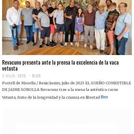
0
2
5
Revacuno presenta ante la prensa la excelencia de la vaca
vetusta
3 JULIO, 2025
1
BLOG
1
Portell de Morella / Benicàssim, julio de 2025 EL SUEÑO COMESTIBLE
J
U
DE JAIME SOROLLA Revacuno trae a la mesa la auténtica carne
L
More
Vetusta, fruto de la longevidad y la crianza en libertad
I
O
,
2
0
2
5