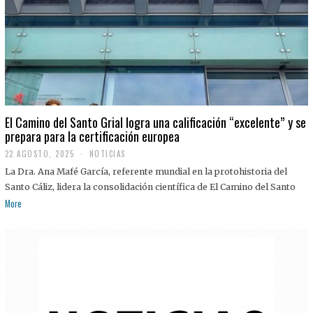
El Camino del Santo Grial logra una calificación “excelente” y se
prepara para la certificación europea
22 AGOSTO, 2025
2
NOTICIAS
2
La Dra. Ana Mafé García, referente mundial en la protohistoria del
A
G
Santo Cáliz, lidera la consolidación científica de El Camino del Santo
O
More
S
T
O
,
2
0
2
5