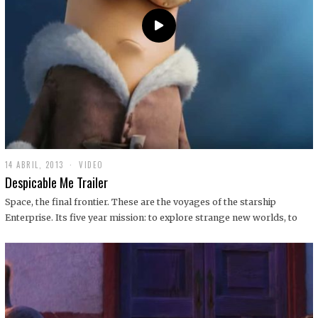
14 ABRIL, 2013
1
VIDEO
9
Despicable Me Trailer
D
I
Space, the final frontier. These are the voyages of the starship
C
Enterprise. Its five year mission: to explore strange new worlds, to
I
E
M
B
R
E
,
2
0
1