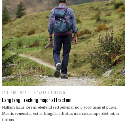
,
2
0
1
9
23 JUNIO, 2015
LUGARES
/
TURISMO
Langtang Tracking major attraction
Nullam lacus lorem, eleifend sed pulvinar non, accumsan ut purus.
Mauris venenatis, est at fringilla efficitur, mi massa imperdiet mi, in
finibus