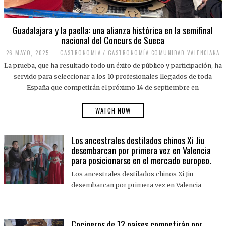
Guadalajara y la paella: una alianza histórica en la semifinal
nacional del Concurs de Sueca
26 MAYO, 2025
2
GASTRONOMIA
/
GASTRONOMÍA COMUNIDAD VALENCIANA
6
La prueba, que ha resultado todo un éxito de público y participación, ha
M
A
servido para seleccionar a los 10 profesionales llegados de toda
Y
España que competirán el próximo 14 de septiembre en
O
,
2
WATCH NOW
0
2
5
Los ancestrales destilados chinos Xi Jiu
desembarcan por primera vez en Valencia
para posicionarse en el mercado europeo.
Los ancestrales destilados chinos Xi Jiu
desembarcan por primera vez en Valencia
Cocineros de 12 países competirán por