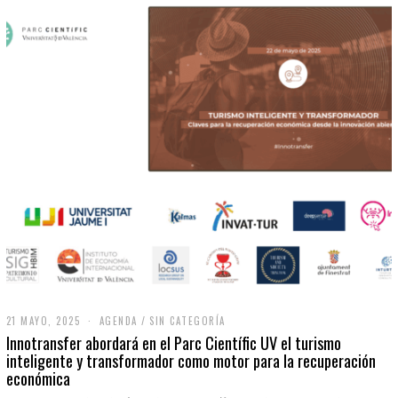
21 MAYO, 2025
2
AGENDA
/
SIN CATEGORÍA
1
Innotransfer abordará en el Parc Científic UV el turismo
M
inteligente y transformador como motor para la recuperación
A
económica
Y
O