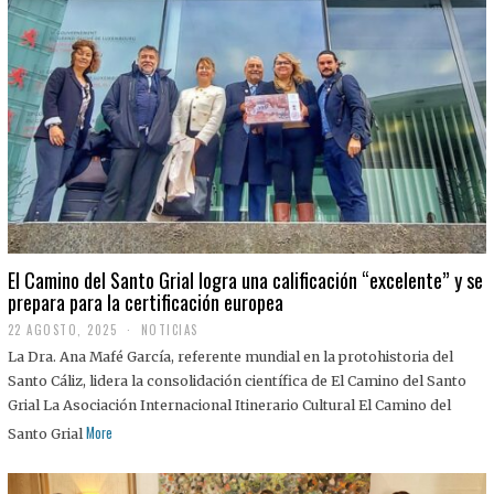
El Camino del Santo Grial logra una calificación “excelente” y se
prepara para la certificación europea
22 AGOSTO, 2025
2
NOTICIAS
2
La Dra. Ana Mafé García, referente mundial en la protohistoria del
A
G
Santo Cáliz, lidera la consolidación científica de El Camino del Santo
O
Grial La Asociación Internacional Itinerario Cultural El Camino del
S
T
More
Santo Grial
O
,
2