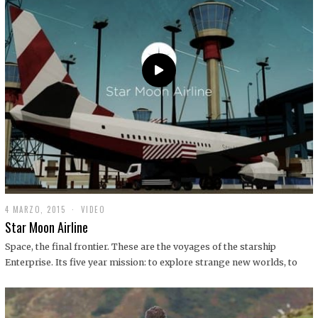
0
1
9
4 MARZO, 2015
1
VIDEO
9
Star Moon Airline
D
I
Space, the final frontier. These are the voyages of the starship
C
Enterprise. Its five year mission: to explore strange new worlds, to
I
E
M
B
R
E