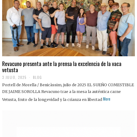
0
2
5
Revacuno presenta ante la prensa la excelencia de la vaca
vetusta
3 JULIO, 2025
1
BLOG
1
Portell de Morella / Benicàssim, julio de 2025 EL SUEÑO COMESTIBLE
J
U
DE JAIME SOROLLA Revacuno trae a la mesa la auténtica carne
L
More
Vetusta, fruto de la longevidad y la crianza en libertad
I
O
,
2
0
2
5