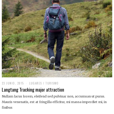
,
2
0
1
9
23 JUNIO, 2015
LUGARES
/
TURISMO
Langtang Tracking major attraction
Nullam lacus lorem, eleifend sed pulvinar non, accumsan ut purus.
Mauris venenatis, est at fringilla efficitur, mi massa imperdiet mi, in
finibus