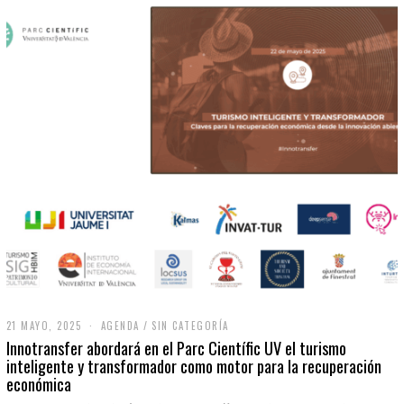
21 MAYO, 2025
2
AGENDA
/
SIN CATEGORÍA
1
Innotransfer abordará en el Parc Científic UV el turismo
M
inteligente y transformador como motor para la recuperación
A
económica
Y
O