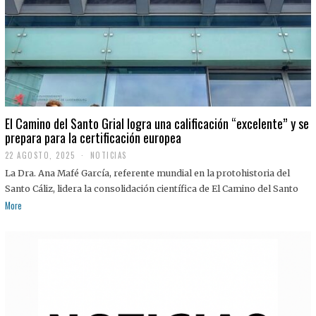
El Camino del Santo Grial logra una calificación “excelente” y se
prepara para la certificación europea
22 AGOSTO, 2025
2
NOTICIAS
2
La Dra. Ana Mafé García, referente mundial en la protohistoria del
A
G
Santo Cáliz, lidera la consolidación científica de El Camino del Santo
O
More
S
T
O
,
2
0
2
5