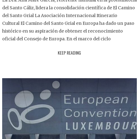
La Dra. Ana Mafé García, referente mundial en la protohistoria
8
del Santo Cáliz, lidera la consolidación científica de El Camino
.
del Santo Grial La Asociación Internacional Itinerario
2
Cultural El Camino del Santo Grial en Europa ha dado un paso
0
histórico en su aspiración de obtener el reconocimiento
2
oficial del Consejo de Europa. En el marco del ciclo
5
KEEP READING