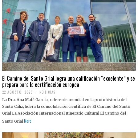
El Camino del Santo Grial logra una calificación “excelente” y se
prepara para la certificación europea
22 AGOSTO, 2025
2
NOTICIAS
2
La Dra. Ana Mafé García, referente mundial en la protohistoria del
A
G
Santo Cáliz, lidera la consolidación científica de El Camino del Santo
O
Grial La Asociación Internacional Itinerario Cultural El Camino del
S
T
More
Santo Grial
O
,
2