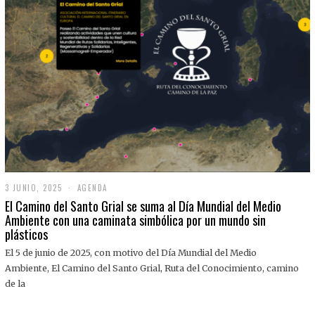
3 JUNIO, 2025
3
AGENDA
J
El Camino del Santo Grial se suma al Día Mundial del Medio
U
Ambiente con una caminata simbólica por un mundo sin
N
plásticos
I
O
,
El 5 de junio de 2025, con motivo del Día Mundial del Medio
2
Ambiente, El Camino del Santo Grial, Ruta del Conocimiento, camino
0
2
de la
5