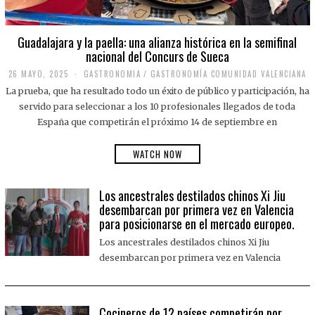
Guadalajara y la paella: una alianza histórica en la semifinal
nacional del Concurs de Sueca
26 MAYO, 2025
2
GASTRONOMIA
/
GASTRONOMÍA COMUNIDAD VALENCIANA
6
La prueba, que ha resultado todo un éxito de público y participación, ha
M
A
servido para seleccionar a los 10 profesionales llegados de toda
Y
España que competirán el próximo 14 de septiembre en
O
,
2
WATCH NOW
0
2
5
Los ancestrales destilados chinos Xi Jiu
desembarcan por primera vez en Valencia
para posicionarse en el mercado europeo.
Los ancestrales destilados chinos Xi Jiu
desembarcan por primera vez en Valencia
Cocineros de 12 países competirán por