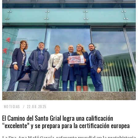
2
NOTICIAS
22.08.2025
2
El Camino del Santo Grial logra una calificación
“excelente” y se prepara para la certificación europea
.
0