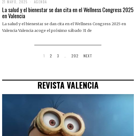
21 MAYO, 2025
2
AGENDA
1
La salud y el bienestar se dan cita en el Wellness Congress 2025
M
en Valencia
A
Y
La salud y el bienestar se dan cita en el Wellness Congress 2025 en
O
,
Valencia Valencia acoge el próximo sábado 31 de
2
0
2
5
1
2
3
…
202
NEXT
REVISTA VALENCIA