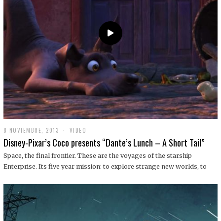
9
8 NOVIEMBRE, 2013
1
VIDEO
9
Disney-Pixar’s Coco presents “Dante’s Lunch – A Short Tail”
D
I
Space, the final frontier. These are the voyages of the starship
C
Enterprise. Its five year mission: to explore strange new worlds, to
I
E
M
B
R
E
,
2