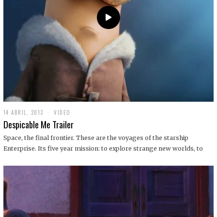
14 ABRIL, 2013
1
VIDEO
9
Despicable Me Trailer
D
I
Space, the final frontier. These are the voyages of the starship
C
Enterprise. Its five year mission: to explore strange new worlds, to
I
E
M
B
R
E
,
2
0
1