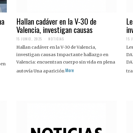
na
Hallan cadáver en la V-30 de
Le
Valencia, investigan causas
in
15 JUNIO, 2025
NOTICIAS
15 
Hallan cadáver en la V-30 de Valencia,
Les
investigan causas Impactante hallazgo en
DA
Valencia: encuentran cuerpo sin vida en plena
DA
 en
More
autovía Una aparición
tra