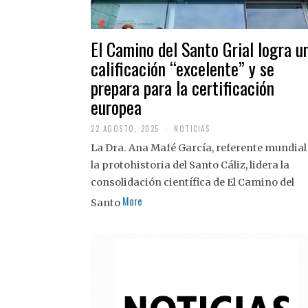
El Camino del Santo Grial logra u
calificación “excelente” y se
prepara para la certificación
europea
22 AGOSTO, 2025
2
NOTICIAS
2
La Dra. Ana Mafé García, referente mundial
A
G
la protohistoria del Santo Cáliz, lidera la
O
S
consolidación científica de El Camino del
T
More
O
Santo
,
2
0
2
5