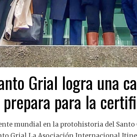
nto Grial logra una ca
 prepara para la certi
ente mundial en la protohistoria del Santo 
nto Grial La Asociación Internacional Itin