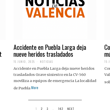
Accidente en Puebla Larga deja
Co
t
nueve heridos trasladados
mú
15 JUNIO, 2025
NOTICIAS
15 
Accidente en Puebla Larga deja nueve heridos
Con
trasladados Grave siniestro en la CV-560
Val
moviliza a equipos de emergencia La localidad
sol
More
de Puebla
1
2
3
…
142
NEXT