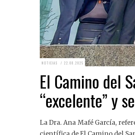
2
NOTICIAS
22.08.2025
2
El Camino del Sa
.
0
“excelente” y se
8
.
2
La Dra. Ana Mafé García, refer
0
2
científica de El Camino del Sa