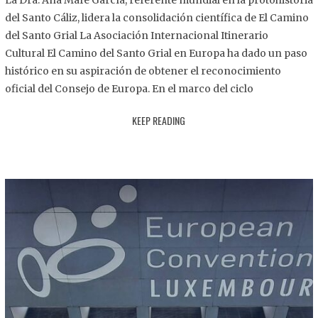
La Dra. Ana Mafé García, referente mundial en la protohistoria
8
del Santo Cáliz, lidera la consolidación científica de El Camino
.
del Santo Grial La Asociación Internacional Itinerario
2
Cultural El Camino del Santo Grial en Europa ha dado un paso
0
histórico en su aspiración de obtener el reconocimiento
2
oficial del Consejo de Europa. En el marco del ciclo
5
KEEP READING