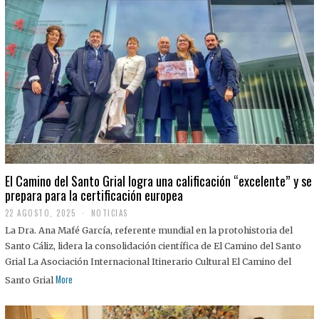
El Camino del Santo Grial logra una calificación “excelente” y se
prepara para la certificación europea
22 AGOSTO, 2025
2
NOTICIAS
2
La Dra. Ana Mafé García, referente mundial en la protohistoria del
A
G
Santo Cáliz, lidera la consolidación científica de El Camino del Santo
O
Grial La Asociación Internacional Itinerario Cultural El Camino del
S
T
More
Santo Grial
O
,
2