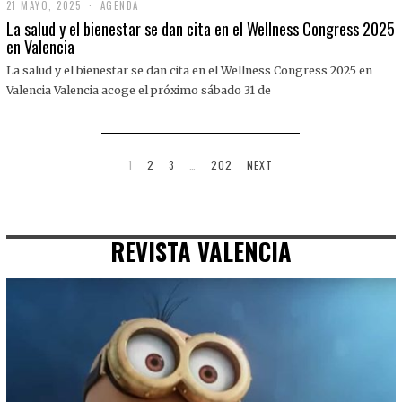
21 MAYO, 2025
2
AGENDA
1
La salud y el bienestar se dan cita en el Wellness Congress 2025
M
en Valencia
A
Y
La salud y el bienestar se dan cita en el Wellness Congress 2025 en
O
,
Valencia Valencia acoge el próximo sábado 31 de
2
0
2
5
1
2
3
…
202
NEXT
REVISTA VALENCIA