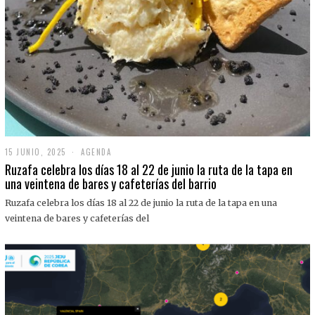
15 JUNIO, 2025
1
AGENDA
5
Ruzafa celebra los días 18 al 22 de junio la ruta de la tapa en
J
una veintena de bares y cafeterías del barrio
U
N
Ruzafa celebra los días 18 al 22 de junio la ruta de la tapa en una
I
O
veintena de bares y cafeterías del
,
2
0
2
5