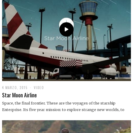
0
1
9
4 MARZO, 2015
1
VIDEO
9
Star Moon Airline
D
I
Space, the final frontier. These are the voyages of the starship
C
Enterprise. Its five year mission: to explore strange new worlds, to
I
E
M
B
R
E