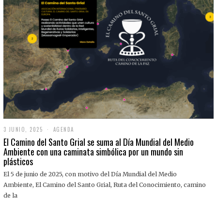
3 JUNIO, 2025
3
AGENDA
J
El Camino del Santo Grial se suma al Día Mundial del Medio
U
Ambiente con una caminata simbólica por un mundo sin
N
plásticos
I
O
,
El 5 de junio de 2025, con motivo del Día Mundial del Medio
2
Ambiente, El Camino del Santo Grial, Ruta del Conocimiento, camino
0
2
de la
5