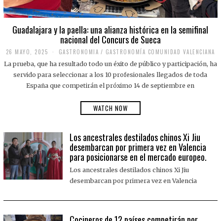
Guadalajara y la paella: una alianza histórica en la semifinal
nacional del Concurs de Sueca
26 MAYO, 2025
2
GASTRONOMIA
/
GASTRONOMÍA COMUNIDAD VALENCIANA
6
La prueba, que ha resultado todo un éxito de público y participación, ha
M
A
servido para seleccionar a los 10 profesionales llegados de toda
Y
España que competirán el próximo 14 de septiembre en
O
,
2
WATCH NOW
0
2
5
Los ancestrales destilados chinos Xi Jiu
desembarcan por primera vez en Valencia
para posicionarse en el mercado europeo.
Los ancestrales destilados chinos Xi Jiu
desembarcan por primera vez en Valencia
Cocineros de 12 países competirán por