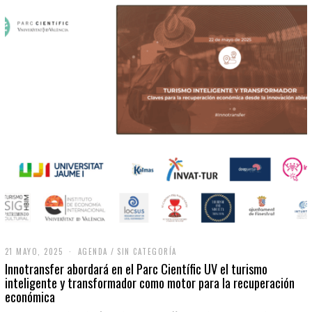
21 MAYO, 2025
2
AGENDA
/
SIN CATEGORÍA
1
Innotransfer abordará en el Parc Científic UV el turismo
M
inteligente y transformador como motor para la recuperación
A
económica
Y
O