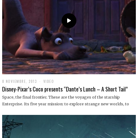
9
8 NOVIEMBRE, 2013
1
VIDEO
9
Disney-Pixar’s Coco presents “Dante’s Lunch – A Short Tail”
D
I
Space, the final frontier. These are the voyages of the starship
C
Enterprise. Its five year mission: to explore strange new worlds, to
I
E
M
B
R
E
,
2