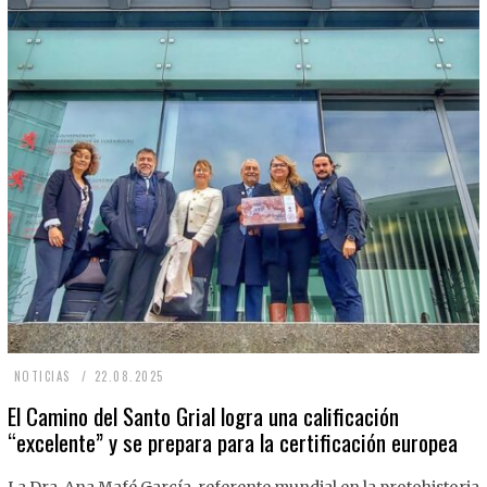
2
NOTICIAS
22.08.2025
2
El Camino del Santo Grial logra una calificación
“excelente” y se prepara para la certificación europea
.
0