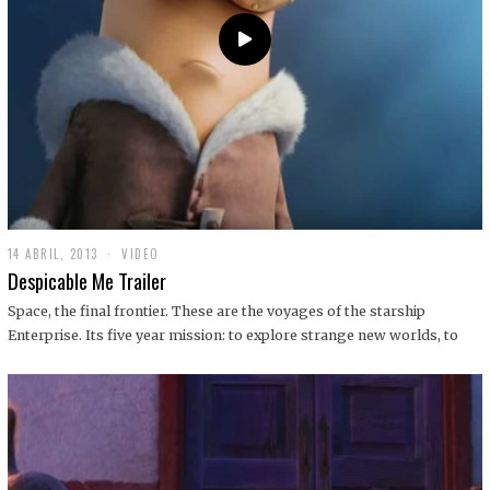
14 ABRIL, 2013
1
VIDEO
9
Despicable Me Trailer
D
I
Space, the final frontier. These are the voyages of the starship
C
Enterprise. Its five year mission: to explore strange new worlds, to
I
E
M
B
R
E
,
2
0
1