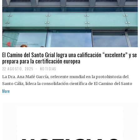
El Camino del Santo Grial logra una calificación “excelente” y se
prepara para la certificación europea
22 AGOSTO, 2025
2
NOTICIAS
2
La Dra. Ana Mafé García, referente mundial en la protohistoria del
A
G
Santo Cáliz, lidera la consolidación científica de El Camino del Santo
O
More
S
T
O
,
2
0
2
5