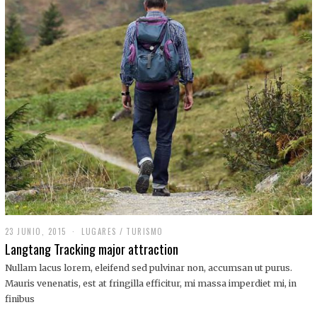
,
2
0
1
9
23 JUNIO, 2015
LUGARES
/
TURISMO
Langtang Tracking major attraction
Nullam lacus lorem, eleifend sed pulvinar non, accumsan ut purus.
Mauris venenatis, est at fringilla efficitur, mi massa imperdiet mi, in
finibus