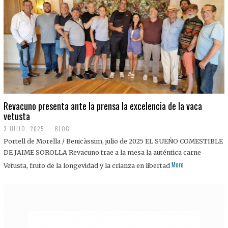
0
2
5
Revacuno presenta ante la prensa la excelencia de la vaca
vetusta
3 JULIO, 2025
1
BLOG
1
Portell de Morella / Benicàssim, julio de 2025 EL SUEÑO COMESTIBLE
J
U
DE JAIME SOROLLA Revacuno trae a la mesa la auténtica carne
L
More
Vetusta, fruto de la longevidad y la crianza en libertad
I
O
,
2
0
2
5