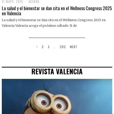
21 MAYO, 2025
2
AGENDA
1
La salud y el bienestar se dan cita en el Wellness Congress 2025
M
en Valencia
A
Y
La salud y el bienestar se dan cita en el Wellness Congress 2025 en
O
,
Valencia Valencia acoge el próximo sábado 31 de
2
0
2
5
1
2
3
…
202
NEXT
REVISTA VALENCIA