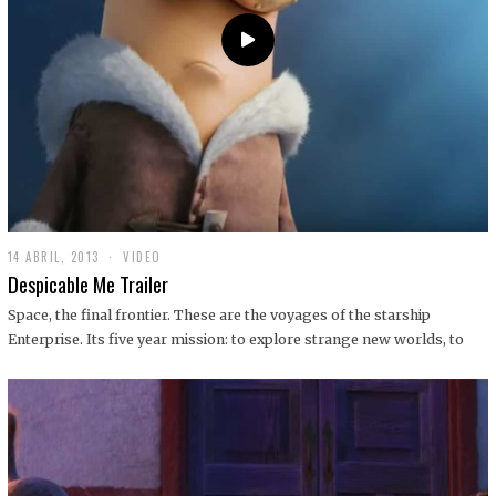
14 ABRIL, 2013
1
VIDEO
9
Despicable Me Trailer
D
I
Space, the final frontier. These are the voyages of the starship
C
Enterprise. Its five year mission: to explore strange new worlds, to
I
E
M
B
R
E
,
2
0
1