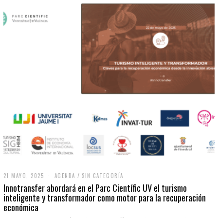
21 MAYO, 2025
2
AGENDA
/
SIN CATEGORÍA
1
Innotransfer abordará en el Parc Científic UV el turismo
M
inteligente y transformador como motor para la recuperación
A
económica
Y
O