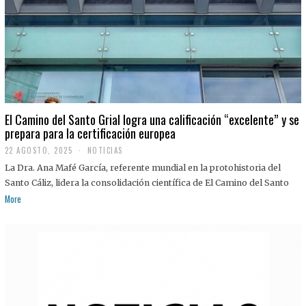
El Camino del Santo Grial logra una calificación “excelente” y se
prepara para la certificación europea
22 AGOSTO, 2025
2
NOTICIAS
2
La Dra. Ana Mafé García, referente mundial en la protohistoria del
A
G
Santo Cáliz, lidera la consolidación científica de El Camino del Santo
O
More
S
T
O
,
2
0
2
5