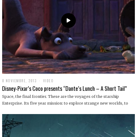
9
8 NOVIEMBRE, 2013
1
VIDEO
9
Disney-Pixar’s Coco presents “Dante’s Lunch – A Short Tail”
D
I
Space, the final frontier. These are the voyages of the starship
C
Enterprise. Its five year mission: to explore strange new worlds, to
I
E
M
B
R
E
,
2