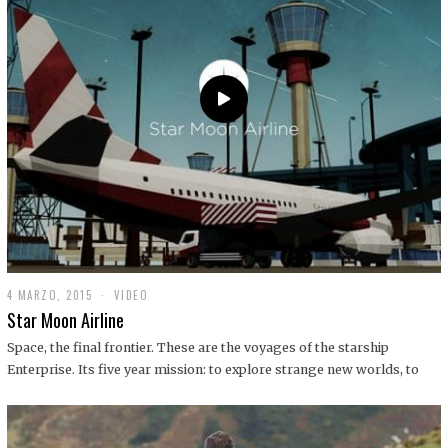
0
1
9
4 MARZO, 2015
1
VIDEO
9
Star Moon Airline
D
I
Space, the final frontier. These are the voyages of the starship
C
Enterprise. Its five year mission: to explore strange new worlds, to
I
E
M
B
R
E