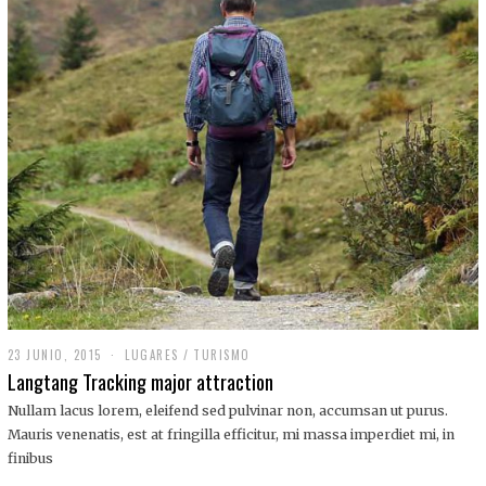
,
2
0
1
9
23 JUNIO, 2015
LUGARES
/
TURISMO
Langtang Tracking major attraction
Nullam lacus lorem, eleifend sed pulvinar non, accumsan ut purus.
Mauris venenatis, est at fringilla efficitur, mi massa imperdiet mi, in
finibus