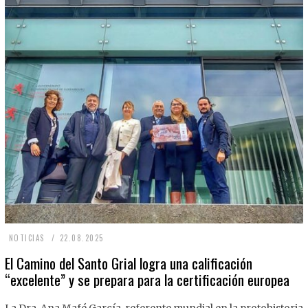
2
NOTICIAS
22.08.2025
2
El Camino del Santo Grial logra una calificación
“excelente” y se prepara para la certificación europea
.
0