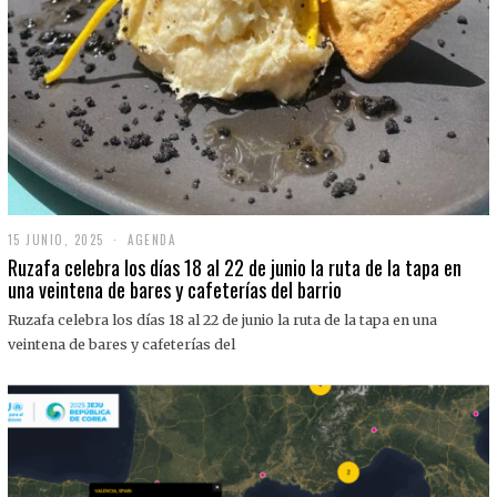
15 JUNIO, 2025
1
AGENDA
5
Ruzafa celebra los días 18 al 22 de junio la ruta de la tapa en
J
una veintena de bares y cafeterías del barrio
U
N
Ruzafa celebra los días 18 al 22 de junio la ruta de la tapa en una
I
O
veintena de bares y cafeterías del
,
2
0
2
5