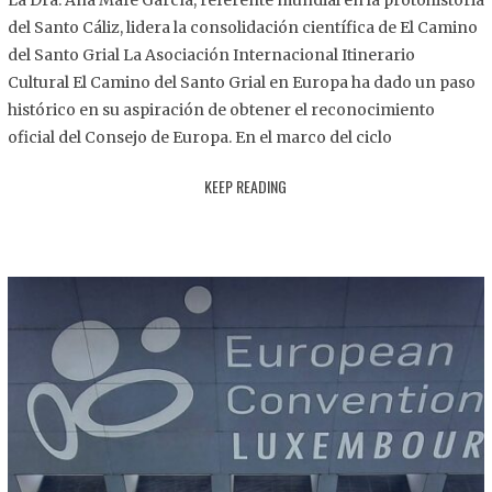
La Dra. Ana Mafé García, referente mundial en la protohistoria
8
del Santo Cáliz, lidera la consolidación científica de El Camino
.
del Santo Grial La Asociación Internacional Itinerario
2
Cultural El Camino del Santo Grial en Europa ha dado un paso
0
histórico en su aspiración de obtener el reconocimiento
2
oficial del Consejo de Europa. En el marco del ciclo
5
KEEP READING