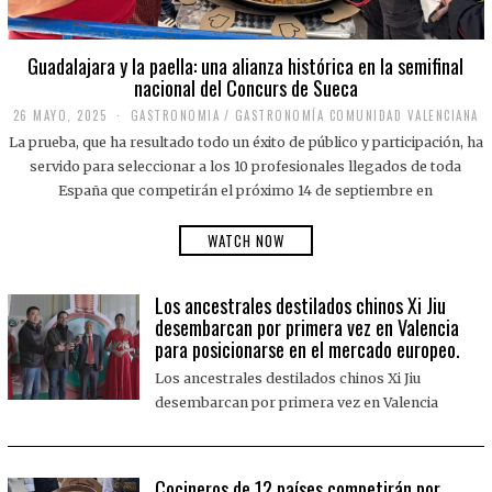
Guadalajara y la paella: una alianza histórica en la semifinal
nacional del Concurs de Sueca
26 MAYO, 2025
2
GASTRONOMIA
/
GASTRONOMÍA COMUNIDAD VALENCIANA
6
La prueba, que ha resultado todo un éxito de público y participación, ha
M
A
servido para seleccionar a los 10 profesionales llegados de toda
Y
España que competirán el próximo 14 de septiembre en
O
,
2
WATCH NOW
0
2
5
Los ancestrales destilados chinos Xi Jiu
desembarcan por primera vez en Valencia
para posicionarse en el mercado europeo.
Los ancestrales destilados chinos Xi Jiu
desembarcan por primera vez en Valencia
Cocineros de 12 países competirán por