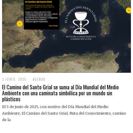
3 JUNIO, 2025
3
AGENDA
J
El Camino del Santo Grial se suma al Día Mundial del Medio
U
Ambiente con una caminata simbólica por un mundo sin
N
plásticos
I
O
,
El 5 de junio de 2025, con motivo del Día Mundial del Medio
2
Ambiente, El Camino del Santo Grial, Ruta del Conocimiento, camino
0
2
de la
5