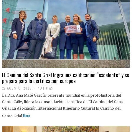
El Camino del Santo Grial logra una calificación “excelente” y se
prepara para la certificación europea
22 AGOSTO, 2025
2
NOTICIAS
2
La Dra. Ana Mafé García, referente mundial en la protohistoria del
A
G
Santo Cáliz, lidera la consolidación científica de El Camino del Santo
O
Grial La Asociación Internacional Itinerario Cultural El Camino del
S
T
More
Santo Grial
O
,
2