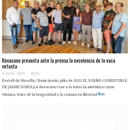
0
2
5
Revacuno presenta ante la prensa la excelencia de la vaca
vetusta
3 JULIO, 2025
1
BLOG
1
Portell de Morella / Benicàssim, julio de 2025 EL SUEÑO COMESTIBLE
J
U
DE JAIME SOROLLA Revacuno trae a la mesa la auténtica carne
L
More
Vetusta, fruto de la longevidad y la crianza en libertad
I
O
,
2
0
2
5